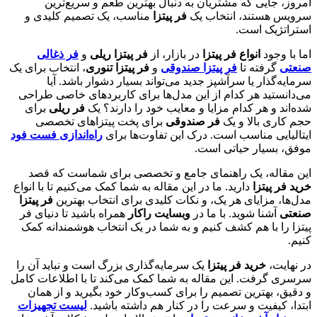
امروز، جایی که مشتریان به دنبال بهترین طعم و سریع‌ترین
سرویس هستند، انتخاب یک
فر پیتزا
مناسب، یک تصمیم کلیدی و
استراتژیک است.
اما با وجود
انواع فر پیتزا
در بازار، از
فر پیتزا ریلی
و
فر ذغالی
صنعتی
گرفته تا
فر پیتزا صندوقی
و
فر پیتزا تنوری
، انتخاب برای یک
سرمایه‌گذار یا سرآشپز جدید می‌تواند بسیار دشوار باشد. آیا
می‌دانستید هر کدام از این مدل‌ها برای کاربردهای خاصی طراحی
شده‌اند و هر کدام مزایا و معایب خود را دارند؟ یک
فر ریلی
برای
حجم کاری بالا و یک
فر صندوقی
برای پخت پیتزاهای تخصصی
ایتالیایی مناسب است. درک این تفاوت‌ها برای
راه‌اندازی فست فود
موفق، بسیار حیاتی است.
این مقاله، یک راهنمای جامع و تخصصی برای شماست که قصد
خرید فر پیتزا
دارید. ما در این مقاله به شما کمک می‌کنیم تا با انواع
مدل‌ها، مزایای هر یک، و نکات کلیدی برای انتخاب بهترین
فر پیتزا
صنعتی
آشنا شوید. با ما در
وبسایت راکار
همراه باشید تا دنیای فر
پیتزا را با هم کشف کنیم و به شما در یک انتخاب هوشمندانه کمک
کنیم.
در نهایت،
خرید فر پیتزا
یک سرمایه‌گذاری بزرگ است و نباید آن را
سرسری گرفت. این مقاله به شما کمک می‌کند تا با اطلاعات کامل
و دقیق، بهترین تصمیم را برای کسب‌وکار خود بگیرید و از همان
ابتدا، کیفیت و سرعت را در کنار هم داشته باشید.
لیست تجهیزات