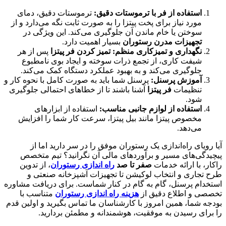
استفاده از فر با ترموستات دقیق
:
ترموستات دقیق، دمای
مورد نیاز برای پخت پیتزا را به صورت ثابت نگه می‌دارد و از
سوختن یا خام ماندن آن جلوگیری می‌کند. این ویژگی در
تجهیزات مدرن رستوران
بسیار اهمیت دارد.
نگهداری و تمیزکاری منظم
:
تمیز کردن فر پیتزا
پس از هر
شیفت کاری، از تجمع ذرات سوخته و ایجاد بوی نامطبوع
جلوگیری می‌کند و به بهبود عملکرد دستگاه کمک می‌کند.
آموزش پرسنل
:
پرسنل شما باید به صورت کامل با نحوه کار و
تنظیمات
فر پیتزا
آشنا باشند تا از خطاهای احتمالی جلوگیری
شود.
استفاده از لوازم جانبی مناسب
:
استفاده از ابزارهای
مخصوص پیتزا مانند بیل پیتزا، سرعت کار شما را افزایش
می‌دهد.
آیا رویای راه‌اندازی یک رستوران موفق را در سر دارید اما از
پیچیدگی‌های مسیر و برآوردهای مالی آن نگرانید؟ تیم متخصص
راکار، با ارائه خدمات
صفر تا صد
راه اندازی رستوران
، از تدوین
طرح تجاری و انتخاب لوکیشن تا تجهیزات آشپزخانه صنعتی و
استخدام پرسنل، گام به گام در کنار شماست. برای دریافت مشاوره
تخصصی و اطلاع دقیق از
هزینه راه اندازی رستوران
متناسب با
بودجه شما، همین امروز با کارشناسان ما تماس بگیرید و اولین قدم
را برای رسیدن به موفقیت، هوشمندانه و مطمئن بردارید.