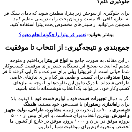
جلوگیری کنم؟
برای جلوگیری از سوختن زیر پیتزا، مطمئن شوید که دمای سنگ فر
به اندازه کافی بالا نیست و زمان پخت را به درستی تنظیم کنید.
همچنین می‌توانید از سینی‌های مخصوص پخت پیتزا استفاده کنید.
بیشتر بخوانید:
تعمیر فر پیتزا را چگونه انجام دهیم؟
جمع‌بندی و نتیجه‌گیری: از انتخاب تا موفقیت
در این مقاله، به صورت جامع به
انواع فر پیتزا
پرداختیم و متوجه
شدیم که انتخاب صحیح این دستگاه، چقدر برای موفقیت کسب‌وکار
شما حیاتی است. از
فر پیتزا ریلی
برای سرعت و کارایی گرفته تا
فر
پیتزا صندوقی
برای کیفیت و طعم، هر کدام برای نیازهای خاصی
طراحی شده‌اند. با درک دقیق این تفاوت‌ها و با توجه به نیازهای
کسب‌وکار خود، می‌توانید یک انتخاب هوشمندانه داشته باشید.
اگر به دنبال
تجهیزات فست فود
و
لوازم فست فود
با کیفیت بالا
برای
راه‌اندازی رستوران
یا فست‌فود خود هستید،
هلدینگ
شبستری
با ۷۰ سال تجربه در زمینه
مشاوره، طراحی، تولید، تجهیز
و آموزش
، بهترین انتخاب برای شماست. با اجرای بیش از ۵۰۰۰
پروژه موفق در ایران و ۱۰۰۰ پروژه موفق در خارج از کشور، ما
تخصص و تجربه لازم برای موفقیت شما را داریم.