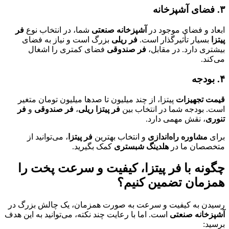
۳
.
فضای آشپزخانه
ابعاد و فضای موجود در
آشپزخانه صنعتی
شما، در انتخاب نوع
فر
پیتزا
بسیار تأثیرگذار است.
فر ریلی
بزرگ است و نیاز به فضای
بیشتری دارد. در مقابل،
فر صندوقی
فضای کمتری را اشغال
می‌کند.
۴
.
بودجه
قیمت تجهیزات
پیتزا، از چند میلیون تا صدها میلیون تومان متغیر
است. بودجه شما در انتخاب بین
فر پیتزا ریلی
،
فر صندوقی
و
فر
تنوری
، نقش مهمی دارد.
برای
مشاوره راه‌اندازی
و انتخاب بهترین
فر پیتزا
، می‌توانید از
متخصصان ما در
هلدینگ شبستری
کمک بگیرید.
چگونه با فر پیتزا، کیفیت و سرعت پخت را
همزمان تضمین کنیم؟
رسیدن به کیفیت و سرعت به صورت همزمان، یک چالش بزرگ در
آشپزخانه صنعتی
است. اما با رعایت چند نکته، می‌توانید به این هدف
برسید: