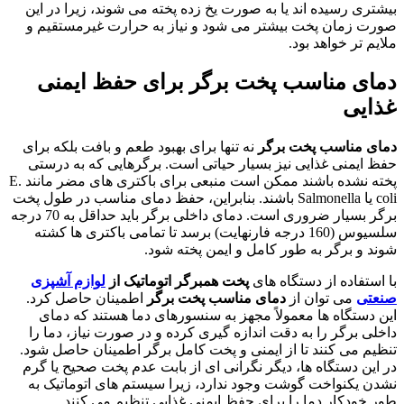
بیشتری رسیده اند یا به صورت یخ زده پخته می شوند، زیرا در این
صورت زمان پخت بیشتر می شود و نیاز به حرارت غیرمستقیم و
ملایم تر خواهد بود.
دمای مناسب پخت برگر برای حفظ ایمنی
غذایی
دمای مناسب پخت برگر
نه تنها برای بهبود طعم و بافت بلکه برای
حفظ ایمنی غذایی نیز بسیار حیاتی است. برگرهایی که به درستی
پخته نشده باشند ممکن است منبعی برای باکتری های مضر مانند E.
coli یا Salmonella باشند. بنابراین، حفظ دمای مناسب در طول پخت
برگر بسیار ضروری است. دمای داخلی برگر باید حداقل به 70 درجه
سلسیوس (160 درجه فارنهایت) برسد تا تمامی باکتری ها کشته
شوند و برگر به طور کامل و ایمن پخته شود.
با استفاده از دستگاه های
پخت همبرگر اتوماتیک از
لوازم آشپزی
صنعتی
می توان از
دمای مناسب پخت برگر
اطمینان حاصل کرد.
این دستگاه ها معمولاً مجهز به سنسورهای دما هستند که دمای
داخلی برگر را به دقت اندازه گیری کرده و در صورت نیاز، دما را
تنظیم می کنند تا از ایمنی و پخت کامل برگر اطمینان حاصل شود.
در این دستگاه ها، دیگر نگرانی ای از بابت عدم پخت صحیح یا گرم
نشدن یکنواخت گوشت وجود ندارد، زیرا سیستم های اتوماتیک به
طور خودکار دما را برای حفظ ایمنی غذایی تنظیم می کنند.