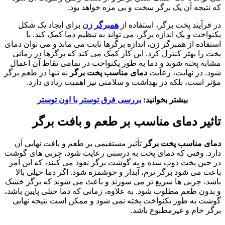
که نتیجه آن یک برگر سخت و بی مزه خواهد بود.
در فرآیند پخت برگر، استفاده از
همبرگر زن
برای ایجاد یک شکل
یکنواخت و یک اندازه برگر، می تواند به تنظیم دما کمک کند. با
استفاده از همبرگر زن، اندازه برگرها ثابت می ماند و می توان دمای
پخت را بهتر کنترل کرد. این کار کمک می کند که برگرها در زمانی
مشابه پخته شوند و دما به طور یکنواخت در تمامی نقاط آن اعمال
شود. در نهایت، رعایت
دمای مناسب پخت برگر
نه تنها در طعم برگر
مؤثر است، بلکه در بهداشت و سلامتی نیز اهمیت زیادی دارد.
بیشتر بخوانید:
بررسی فرق توستر با اون توستر
تاثیر دمای مناسب بر طعم و بافت برگر
دمای مناسب پخت برگر
تأثیر مستقیمی بر طعم و بافت نهایی آن
دارد. وقتی که دمای پخت به درستی رعایت شود، چربی های گوشت
در حین پخت ذوب شده و به گوشت برگر نفوذ می کنند، که این امر
باعث می شود برگر نرم، آبدار و خوشمزه شود. اگر دما خیلی بالا
باشد، چربی ها سریع تر می سوزند و باعث می شوند که برگر خشک
و بدون طعم مطلوب شود. به علاوه، زمانی که دما خیلی پایین باشد،
گوشت به طور یکنواخت پخته نمی شود و ممکن است نتیجه نهایی
برگر خام و غیرمطبوع باشد.