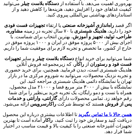
بهره‌وری اهمیت می‌دهد. با استفاده از
دستگاه
بلاست چیلر
می‌توانید
کیفیت غذاهای خود را افزایش دهید، هزینه‌ها را کاهش دهید و از
استانداردهای بهداشتی بین‌المللی پیروی کنید.
اگر قصد
راه‌اندازی آشپزخانه صنعتی
یا ارتقاء
تجهیزات فست فودی
خود را دارید،
هلدینگ شبستری
با ۷۰ سال تجربه در زمینه
مشاوره،
طراحی، تولید، تجهیز و آموزش
، بهترین انتخاب برای شماست. با
اجرای بیش از ۵۰۰۰ پروژه موفق در ایران و ۱۰۰۰ پروژه موفق در
خارج از کشور، ما تخصص و تجربه لازم برای موفقیت شما را داریم.
شما می‌توانید برای خرید انواع
دستگاه بلاست چیلر
و سایر
تجهیزات
فست فود و رستوران
از
راکار
، که زیرمجموعه فروش آنلاین
هلدینگ شبستری است، دیدن فرمایید. همچنین، برای خرید حضوری
و تجربه نزدیک محصولات، می‌توانید به شوروم مرکزی ما در بازار
تهران یا نمایشگاه دائمی هلدینگ شبستری مراجعه کنید. این
نمایشگاه با بیش از ۳۰۰۰ متر مربع فضا و ۲۱۰۰۰ مدل محصول،
همراه با تست و دمو رایگان، یک تجربه خرید بی‌نظیر را برای شما
رقم خواهد زد. تمامی محصولات دارای
گارانتی، وارانتی و خدمات
پس از فروش
هستند که توسط شرکت
راکارسرویس
ارائه می‌شود.
همین حالا با ما تماس بگیرید
تا اطلاعات بیشتری درباره این محصول
دریافت کنید و سفارش خود را ثبت کنید
. راکار
آماده است تا بهترین
تجهیزات آشپزخانه صنعتی را با کیفیت بالا و قیمت مناسب در اختیار
شما قرار دهد.