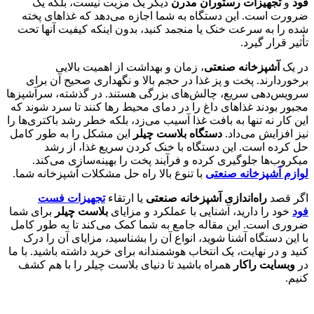
فود
و
تجهیزات رستوران مدرن
دیگر یک مزیت نیست، بلکه یک
ضرورت است. این دستگاه به شما اجازه می‌دهد که غذاهای پخته
شده را به سرعت خنک یا منجمد کنید، بدون اینکه کیفیت آنها تحت
تأثیر قرار گیرد.
در یک
آشپزخانه صنعتی
، زمان و بهداشت از اهمیت بالایی
برخوردارند. پخت و پز غذا در حجم بالا و نگهداری صحیح آن برای
سرویس‌دهی سریع، چالش‌های بزرگی هستند. در گذشته، سرآشپزها
مجبور بودند غذاهای داغ را در دمای محیط رها کنند تا سرد شوند که
این کار نه تنها به بافت غذا آسیب می‌زد، بلکه خطر رشد باکتری‌ها را
نیز افزایش می‌داد.
دستگاه بلاست چیلر
این مشکل را به طور کامل
حل کرده است. این دستگاه با خنک کردن سریع غذا، از رشد
میکروب‌ها جلوگیری کرده و فرآیند پخت را بهینه‌سازی می‌کند.
لوازم آشپزخانه صنعتی
با تنوع بالا راه حل مشکلات آشپزخانه شما.
اگر قصد
راه‌اندازی آشپزخانه صنعتی
یا ارتقاء
تجهیزات فست
فود
خود را دارید، آشنایی با عملکرد و مزایای
بلاست چیلر
برای شما
ضروری است. این مقاله جامع به شما کمک می‌کند تا به طور کامل
با این دستگاه آشنا شوید، انواع آن را بشناسید، مزایای آن را درک
کنید و در نهایت، یک انتخاب هوشمندانه برای خرید داشته باشید. با ما
در
وبسایت راکار
همراه باشید تا دنیای بلاست چیلر را با هم کشف
کنیم.