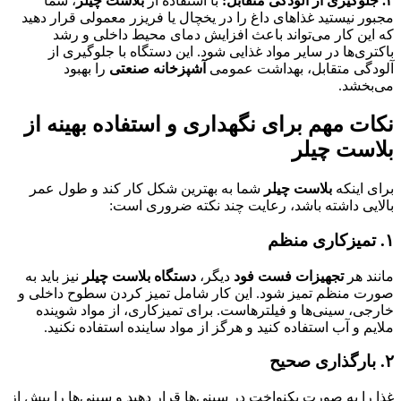
۳
.
جلوگیری از آلودگی متقابل
:
با استفاده از
بلاست چیلر
، شما
مجبور نیستید غذاهای داغ را در یخچال یا فریزر معمولی قرار دهید
که این کار می‌تواند باعث افزایش دمای محیط داخلی و رشد
باکتری‌ها در سایر مواد غذایی شود. این دستگاه با جلوگیری از
آلودگی متقابل، بهداشت عمومی
آشپزخانه صنعتی
را بهبود
می‌بخشد.
نکات مهم برای نگهداری و استفاده بهینه از
بلاست چیلر
برای اینکه
بلاست چیلر
شما به بهترین شکل کار کند و طول عمر
بالایی داشته باشد، رعایت چند نکته ضروری است:
۱
.
تمیزکاری منظم
مانند هر
تجهیزات فست فود
دیگر،
دستگاه بلاست چیلر
نیز باید به
صورت منظم تمیز شود. این کار شامل تمیز کردن سطوح داخلی و
خارجی، سینی‌ها و فیلترهاست. برای تمیزکاری، از مواد شوینده
ملایم و آب استفاده کنید و هرگز از مواد ساینده استفاده نکنید.
۲
.
بارگذاری صحیح
غذا را به صورت یکنواخت در سینی‌ها قرار دهید و سینی‌ها را بیش از