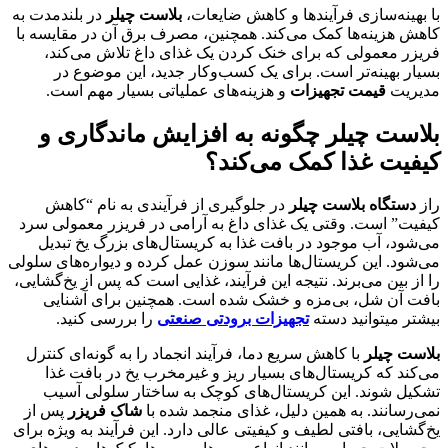
با بهینه‌سازی فرآیندها و کاهش ضایعات،
بلاست چیلر
در بلندمدت به
کاهش هزینه‌ها کمک می‌کند. همچنین، مصرف برق آن در مقایسه با
فریزر معمولی که برای خنک کردن یک غذای داغ تلاش می‌کند،
بسیار بهینه‌تر است. برای یک کسب‌وکار جدید، این موضوع در
مدیریت
قیمت تجهیزات
و هزینه‌های عملیاتی بسیار مهم است.
بلاست چیلر چگونه به افزایش ماندگاری و
کیفیت غذا کمک می‌کند؟
راز
دستگاه بلاست چیلر
در جلوگیری از فرآیندی به نام “کاهش
کیفیت” است. وقتی یک غذای داغ به آرامی در فریزر معمولی سرد
می‌شود، آب موجود در بافت غذا به کریستال‌های بزرگ یخ تبدیل
می‌شود. این کریستال‌ها مانند سوزن عمل کرده و دیواره‌های سلولی
را از بین می‌برند. نتیجه این فرآیند، غذایی است که پس از یخ‌گشایی،
بافت آن شل، بی‌مزه و خشک شده است. همچنین برای آشنایی
بیشتر میتوانید دسته
تجهیزات برودتی
صنعتی
را بررسی کنید.
بلاست چیلر
با کاهش سریع دما، فرآیند انجماد را به گونه‌ای کنترل
می‌کند که کریستال‌های بسیار ریز و غیرمخرب یخ در بافت غذا
تشکیل شوند. این کریستال‌های کوچک به ساختار سلولی آسیب
نمی‌رسانند. به همین دلیل، غذای منجمد شده با
شاک فریزر
پس از
یخ‌گشایی، بافتی لطیف و کیفیتی عالی دارد. این فرآیند به ویژه برای