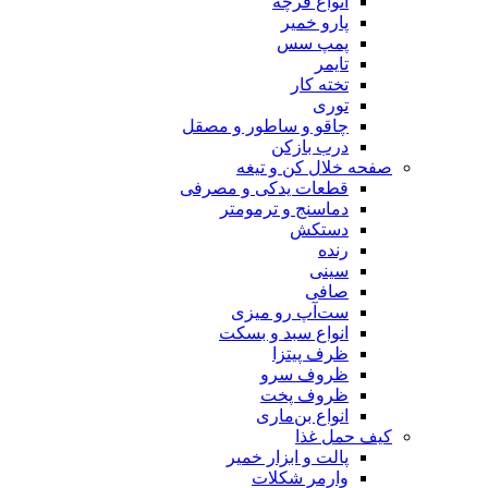
انواع فرچه
پارو خمیر
پمپ سس
تایمر
تخته کار
توری
چاقو و ساطور و مصقل
درب بازکن
صفحه خلال کن و تیغه
قطعات یدکی و مصرفی
دماسنج و ترمومتر
دستکش
رنده
سینی
صافی
ست‌آپ رو میزی
انواع سبد و بسکت
ظرف پیتزا
ظروف سرو
ظروف پخت
انواع بن‌ماری
کیف حمل غذا
پالت و ابزار خمیر
وارمر شکلات