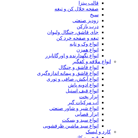
قالب پیتزا
صفحه خلال کن و تیغه
سیخ
زودپز صنعتی
درب بازکن
جای قاشق، چنگال ولیوان
تیغه و صفحه خرد کن
انواع وک و تابه
انواع همزن
انواع نگهدارنده و اورگانایزر
انواع ملاقه و کفگیر
انواع قاشق و چنگال
انواع قاشق و پیمانه اندازه‌گیری
انواع آبکش، صافی و توری
انواع ادویه پاش
انواع قیف استیل
ابزار پخت
آب مرکبات گیر
انواع شیر و شاور صنعتی
ابزار قصابی
انواع سبد و بسکت
انواع سبد ماشین ظرفشویی
کارد و لیسک
قیچی و کاتر