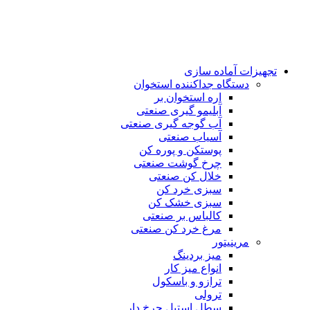
تجهیزات آماده سازی
دستگاه جداکننده استخوان
اره استخوان بر
آبلیمو گیری صنعتی
آب گوجه گیری صنعتی
آسیاب صنعتی
پوستکن و پوره کن
چرخ گوشت صنعتی
خلال کن صنعتی
سبزی خرد کن
سبزی خشک کن
کالباس بر صنعتی
مرغ خرد کن صنعتی
مرینیتور
میز بردینگ
انواع میز کار
ترازو و باسکول
ترولی
سطل استیل چرخ دار