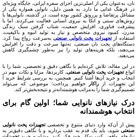
نان، به‌عنوان یکی از اصلی‌ترین اجزای سفره ایرانی، جایگاه ویژه‌ای
در فرهنگ غذایی ما دارد. به همین دلیل، نانوایی همواره یکی از
مشاغل پرتقاضا و پررونق کشور بوده‌ است. در گذشته، نانوایی‌ها با
روش‌های سنتی و اتکا به نیروی انسانی فعالیت می‌کردند. اما با
پیشرفت فناوری، افزایش جمعیت، شتاب‌ گرفتن سبک زندگی
مدرن، کمبود نیروی متخصص و نیاز به تولید انبوه و باکیفیت،
استفاده از
تجهیزات پخت نانوایی صنعتی
به‌سرعت رواج پیدا کرد.
دستگاه‌های پخت نان صنعتی، نه‌تنها سرعت و دقت را افزایش
می‌دهند، بلکه هزینه‌های تولید را نیز به‌طور چشمگیری کاهش
می‌دهند.
در این مقاله، تلاش کرده‌ایم با نگاهی دقیق و تخصصی، شما را با
انواع
تجهیزات پخت نانوایی صنعتی
، کاربردها، مزایا و نکات مهم در
انتخاب و خرید آن‌ها آشنا کنیم. همچنین، به بررسی شرایط خرید ا
این تجهیزات از
راکار
خواهیم پرداخت؛ موضوعی که می‌تواند
تصمیم‌گیری شما را به‌مراتب هوشمندانه‌تر و نتیجه‌بخش‌تر کند.
درک نیازهای نانوایی شما؛ اولین گام برای
انتخاب هوشمندانه
پیش از آن‌که وارد دنیای متنوع و تخصصی
تجهیزات پخت نانوایی
صنعتی
شوید، باید یک قدم به عقب بردارید و با نگاهی دقیق‌تر به
نیازهای واقعی کسب‌وکار خود فکر کنید. مشاوره خرید
تجهیزات