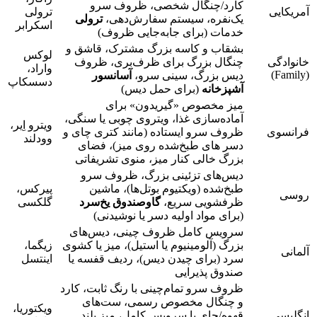
کارد/چنگال شخصی، ظروف سرو
آمریکایی
ترولی
یک‌نفره، سیستم سفارش‌دهی،
ترولی‌
اسکرابر
خدمات (برای جا‌به‌جایی ظروف)
بشقاب و کاسه بزرگ مشترک، قاشق و
لوکس
خانوادگی
چنگال بزرگ برای ظرف‌بری، ظروف
واراد،
(Family)
دیس بزرگ، سینی سرو،
آسانسور
دسسکاپ
آشپزخانه
(برای حمل دیس)
میز مخصوص «گیریدون» برای
آماده‌سازی غذا، ویتروی چوبی یا سنگی،
ویترو اِیر،
فرانسوی
ظروف سرو ایستاده (مانند کتری چای و
وودلند
دسر های طبخ‌شده روی میز)، فضای
بزرگ خالی کنار میز، منوی تشریفاتی
دیس‌های تزئینی بزرگ، ظروف سرو
طبخ‌شده (ویکتیوم بوتل‌ها)، ماشین
پیرکس،
روسی
ظرفشویی سریع،
گاوصندوق یخ‌سرد
گلکسی
(برای مواد اولیه دسر یا نوشیدنی)
سرویس کامل ظروف چینی، دیس‌های
بزرگ (آلومینیوم یا استیل)، میز یا کشوی
زیگما،
آلمانی
سرد (برای چیدن دیس)، ردیف قفسه یا
اینتسل
صندوق پذیرایی
ظروف سرو تمام‌چینی با رنگ ثابت، کارد
و چنگال مخصوص رسمی، ست‌های
ویکتوریا،
انگلیسی
قهوه/چای با سرویس کامل، میز بلند