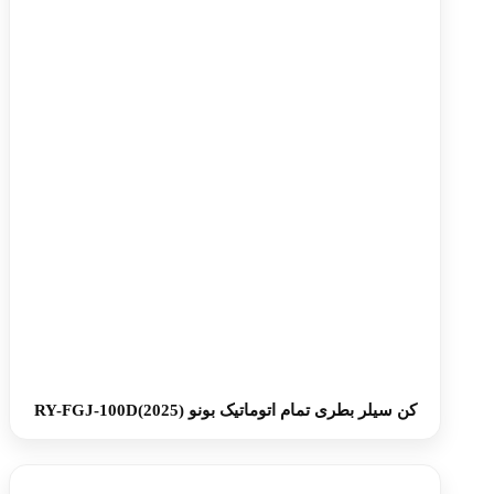
کن سیلر بطری تمام اتوماتیک بونو RY-FGJ-100D(2025)