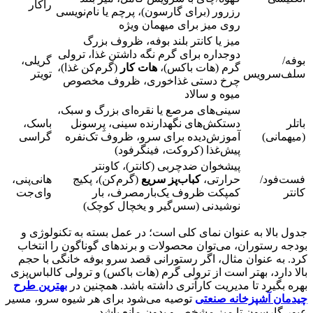
راکار
رزرور (برای گارسون)، پرچم یا نام‌نویسی
روی میز برای میهمان ویژه
میز یا کانتر بلند بوفه، ظروف بزرگ
دوجداره برای گرم نگه داشتن غذا، ترولی
بوفه/
گریلی،
گرم (هات باکس)،
هات کار
(گرم‌کن غذا)،
سلف‌سرویس
تویتر
چرخ دستی غذاخوری، ظروف مخصوص
میوه و سالاد
سینی‌های مرصع یا نقره‌ای بزرگ و سبک،
باتلر
دستکش‌های نگهدارنده سینی، پِرسونل
باسک،
(میهمانی)
آموزش‌دیده برای سرو، ظروف تک‌نفره
گراسی
پیش‌غذا (کروکت، فینگرفود)
پیشخوان ضدچربی (کانتر)، کاونتر
فست‌فود/
حرارتی،
کباب‌پز سریع
(گرم‌کن)، پکیج
هانی‌پنی،
کانتر
کمپکت ظروف یک‌بارمصرف، بار
وای‌جت
نوشیدنی (سس‌گیر و یخچال کوچک)
جدول بالا به عنوان نمای کلی است؛ در عمل بسته به تکنولوژی و
بودجه رستوران، می‌توان محصولات و برندهای گوناگون را انتخاب
کرد. به عنوان مثال، اگر رستورانی قصد سرو بوفه خانگی با حجم
بالا دارد، بهتر است از ترولی گرم (هات باکس) و ترولی کالباس‌پزی
بهره بگیرد تا مدیریت کارآتری داشته باشد. همچنین در
بهترین طرح
چیدمان آشپزخانه صنعتی
توصیه می‌شود برای هر شیوه سرو، مسیر
عبور گارسون تا میز مشخص و بدون مانع باشد.