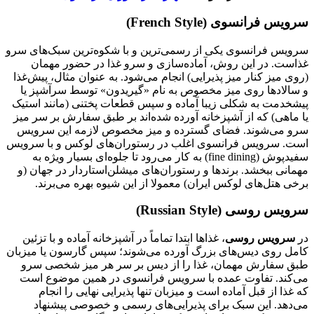
سرویس فرانسوی
(French Style)
سرویس فرانسوی یکی از رسمی‌ترین و با شکوه‌ترین سبک‌های سرو
غذاست. در این روش، آماده‌سازی و سرو غذا در حضور مهمان
(روی میز کنار میز پذیرایی) انجام می‌شود. به عنوان مثال، پیش‌غذا
و سالادها روی میز مخصوص به نام «گیریدون» توسط سرآشپز یا
پیشخدمت به شکلی زیبا آماده و سپس قطعات پختنی (مانند استیک
یا ماهی) که از آشپزخانه آورده شده‌اند بر طبق سفارش بر سر میز
سرو می‌شوند. فضای گسترده و میز مخصوص لازمه این سرویس
است. سرویس فرانسوی اغلب در رستوران‌های لوکس و با سرویس
سفیدپوش (fine dining) به کار می‌رود تا جلوه‌ای بسیار ویژه به
مهمانی ببخشد. برندها و رستوران‌های میشلن‌استار‌دار در جهان (و
برخی هتل‌های لوکس ایران) معمولا از این شیوه بهره می‌برند.
سرویس روسی
(Russian Style)
در
سرویس روسی
، غذاها ابتدا تماماً در آشپزخانه آماده و با تزئین
کامل روی دیس‌های بزرگ آورده می‌شوند؛ سپس گارسون یا میزبان
طبق سفارش مهمان، غذا را از دیس بر سر هر میز شخصی سرو
می‌کند. تفاوت عمده با سرویس فرانسوی در همین موضوع است
که غذا از قبل آماده است و میزبان تنها پذیرایی نهایی را انجام
می‌دهد. این سبک برای پذیرایی‌های رسمی و خصوصی پیشنهاد