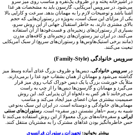
در آشپزخانه پخته و در ظروف یک‌نفره و مناسب روی میز سرو
می‌شود. در سرویس آمریکایی، گارسون باید به مشخصات هر غذا
آشنا باشد و توضیحات لازم را به مهمانان بدهد. سرعت و کارایی بالا
یکی از مزایای این سبک است، به‌ویژه در رستوران‌هایی که حجم
بالای مشتری دارند. به خاطر استقبال جهانی از این روش سرو،
بسیاری از رستوران‌های زنجیره‌ای و فست‌فودها از آن استفاده
می‌کنند. در ایران نیز رستوران‌های زنجیره‌ای و کافه‌های مدرن
(مانند برخی استیک‌هاوس‌ها و رستوران‌های سریع) از سبک آمریکایی
تبعیت می‌کنند.
سرویس خانوادگی
(Family-Style)
در
سرویس خانوادگی
، دیس‌ها و ظروف بزرگ غذای آماده وسط میز
گذاشته می‌شود و مهمانان از همان بشقاب خود غذا را برمی‌دارند.
مثلاً یک خورشت بزرگ یا یک دیس خوراک کباب روی میز قرار
می‌گیرد و مهمانان و گارسون‌ها دیس‌ها را از چپ به راست
می‌چرخانند تا هر کس به دلخواه از آن پذیرایی کند. این روش
صمیمیت بیشتری میان اعضای میز ایجاد می‌کند و مناسب
مهمانی‌های خانوادگی و دوستانه است. در ایران این سبک به‌نوعی
شبیه به رسم «ناهار نشستن دور سفره» است.
رستوران‌های سنتی
ایرانی
و سفره‌خانه‌های بزرگ معمولا از این روش استفاده می‌کنند تا
حس خاطره‌انگیز بودن غذاهای مشترک را به مشتریان منتقل کنند.
بیشتر بخوانید:
تجهیزات رستوران فرانسوی