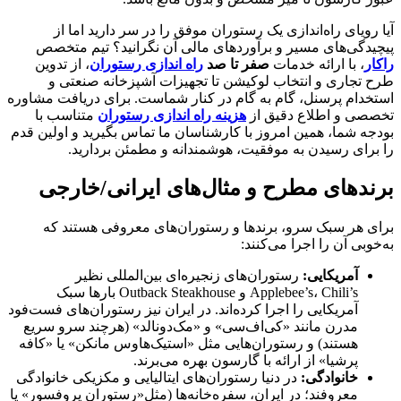
آیا رویای راه‌اندازی یک رستوران موفق را در سر دارید اما از
پیچیدگی‌های مسیر و برآوردهای مالی آن نگرانید؟ تیم متخصص
راکار
، با ارائه خدمات
صفر تا صد
راه اندازی رستوران
، از تدوین
طرح تجاری و انتخاب لوکیشن تا تجهیزات آشپزخانه صنعتی و
استخدام پرسنل، گام به گام در کنار شماست. برای دریافت مشاوره
تخصصی و اطلاع دقیق از
هزینه راه اندازی رستوران
متناسب با
بودجه شما، همین امروز با کارشناسان ما تماس بگیرید و اولین قدم
را برای رسیدن به موفقیت، هوشمندانه و مطمئن بردارید.
برندهای مطرح و مثال‌های ایرانی/خارجی
برای هر سبک سرو، برندها و رستوران‌های معروفی هستند که
به‌خوبی آن را اجرا می‌کنند:
آمریکایی
:
رستوران‌های زنجیره‌ای بین‌المللی نظیر
Applebee’s، Chili’s و Outback Steakhouse بارها سبک
آمریکایی را اجرا کرده‌اند. در ایران نیز رستوران‌های فست‌فود
مدرن مانند «کی‌اف‌سی» و «مک‌دونالد» (هرچند سرو سریع
هستند) و رستوران‌هایی مثل «استیک‌هاوس مانکن» یا «کافه
پرشیا» از ارائه با گارسون بهره می‌برند.
خانوادگی
:
در دنیا رستوران‌های ایتالیایی و مکزیکی خانوادگی
معروفند؛ در ایران، سفره‌خانه‌ها (مثل«رستوران پروفسور» یا