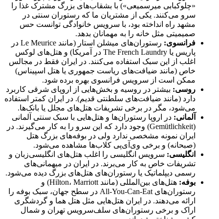
«چلوکبابی میرسمیعی») با بشقاب‌های بزرگ مشترک غذا را
سرو می‌کنند. یکی از مشتریان ما که رستوران سنتی در
مشهد راه انداخته بود، با سرویس خانوادگی توانست حس
صمیمیتی مثل خانه را به مهمانان بدهد.
فرانسوی
:
رستوران‌های میشلن استار (مانند Le Meurice در
پاریس یا The French Laundry در آمریکا) و هتل‌های لوکس
اغلب از این سبک استفاده می‌کنند. در ایران فقط در مجالس
خاص (مانند ضیافت‌های ریاست جمهوری یا هتل اسپیناس)
ممکن است از سرویس فرانسوی بهره برده شود.
روسی
:
بیشتر در روسیه و بخش‌هایی از اروپای شرقی کاربرد
دارد (مانند ضیافت‌های سلطنتی قدیم). در ایران کمتر استفاده
می‌شود، مگر در برخی تشریفات هتل‌های مجلل یا ‌بانک‌‌ها.
آلمانی
:
در اروپا رستوران‌ها و هتل‌هایی با سبک سنتی آلمانی
(Gemütlichkeit) وجود دارد که این سرو را به کار می‌گیرند. در
ایران نمونه مشخصی ندارد ولی در بوفه‌های بزرگ هتل
(صبحانه) و برخی وی‌آی‌پی کلاب‌ها مشاهده می‌شود.
انگلیسی
:
سرویس انگلیسی را اغلب هتل‌های انگلیسی‌زبان و
تشریفات خاص به کار می‌برند. در ایران در میهمانی‌های
رسمی دیپلماتیک یا رستوران‌های هتل‌های بزرگ دیده می‌شود.
بوفه
:
هتل‌های بین‌المللی (مانند Hilton، Marriott) و
رستوران‌های All-You-Can-Eat در سطح جهان، سبک بوفه را
ارائه می‌دهند. در ایران هتل‌هایی مثل هتل هما و گردشگری
اراک و برخی رستوران‌های سلف‌سرویس تهران و شمال