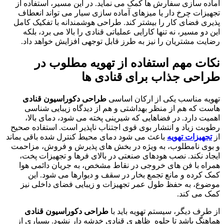
آماده سازی سفارش ها کمک می نماید. در این مسیر، استفاده از
تجهیزات چرخ دار یا میزهای آماده سازی سیار می تواند انعطاف
پذیری فضای کار را بیشتر کند. طراحی هوشمندانه با تفکیک کامل
این دو مسیر، نه تنها کارایی عملیاتی قنادی را بالا می برد، بلکه
رضایت مشتریان را نیز به طرز قابل توجهی افزایش خواهد داد.
نکات مهم استفاده از تهویه مطلوب در
طراحی جذاب برای قنادی ها
تهویه مناسب یکی از ارکان اساسی
طراحی دکوراسیون قنادی
هاست که هم از منظر بهداشتی و هم از دیدگاه زیبایی شناسی
اهمیت دارد. در فضاهایی که شیرینی پخته می شود، دمای بالا،
رطوبت زیاد و انتشار بوی قوی اجتناب ناپذیر است. استفاده صحیح
از
تجهیزات تهویه
باعث می شود دمای محیط کنترل شده باقی بماند
و بوی نامطلوب، به ویژه در بخش های پذیرش و فروش، مزاحمت
ایجاد نکند. نصب هودهای صنعتی در بالای فرها و تجهیزات پخت،
همراه با فن های خروجی در نقاط مشخص، به جریان دائمی هوا
کمک کرده و مانع تجمع بخار در سقف و دیوارها می شود. این
موضوع، به حفظ طول عمر تجهیزات و زیبایی فضای داخلی نیز
کمک می کند.
از طرف دیگر، سیستم تهویه باید با
طراحی دکوراسیون قنادی
هماهنگ باشد تا جلوه ظاهری قنادی خدشه دار نشود. بسیاری از