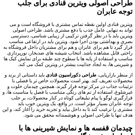
طراحی اصولی ویترین قنادی برای جلب
توجه عابران
ویترین قنادی اولین نقطه تماس مشتری با فروشگاه است و می
تواند به تنهایی عامل جذب یا دفع مشتری باشد. طراحی اصولی
ویترین باید با در نظر گرفتن ترکیبی از زیبایی شناسی، دسترسی
بصری و بهداشتی بودن اجرا شود. ویترین باید در ارتفاعی مناسب
قرار گیرد تا هم برای عابران و هم برای مشتریان داخل فروشگاه به
راحتی قابل مشاهده باشد. انتخاب شیشه های ضدبخار، نورپردازی
مناسب و استفاده از پایه ها یا سطوح چند طبقه برای نمایش کیک ها
و شیرینی ها، به ایجاد جذابیت بیشتر در ویترین کمک می کند.
از منظر بازاریابی،
طراحی دکوراسیون قنادی
باید داستانی از برند و
محصولات تعریف کند. بهتر است محصولات خاص تر یا فصلی با
تزئینات جذاب در مرکز توجه قرار گیرند. همچنین چیدمان خلوت و
غیرشلوغ، استفاده از تم های رنگی متناسب با فصل یا مناسبت ها، و
قرارگیری لوگو یا پیام تبلیغاتی کوتاه در کنار محصولات، بر جلب
توجه عابران بسیار مؤثر است. در واقع، یک ویترین خوب باید
مشتری را ترغیب کند تا به داخل بیاید و تجربه خرید را آغاز کند، و این
هدف تنها با طراحی اصولی و هوشمندانه محقق می شود.
چیدمان قفسه ها و نمایش شیرینی ها با