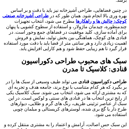
برسد.
در چنین فضاهایی، طراحی آشپزخانه نیز باید با دقت و بر اساس
بهره وری بالا انجام شود. همان طور که در
طراحی آشپزخانه صنعتی
کوچک: چالش ها و راهکارها
مطرح می شود، انتخاب تجهیزات
چندمنظوره، چیدمان ماژولار، و استفاده از سطوح کشویی یا پنهان
برای آماده سازی، کلید موفقیت در فضاهای جمع وجور است. در
قنادی های کوچک، هماهنگی بین بخش تولید، نمایش و فروش
اهمیت زیادی دارد و هر سانتی متر از فضا باید با دقت مورد استفاده
قرار گیرد تا هم زیبایی حفظ شود و هم کارایی افزایش یابد.
سبک های محبوب
طراحی دکوراسیون
قنادی
: کلاسیک تا مدرن
طراحی دکوراسیون قنادی
می تواند طیف وسیعی از سبک ها را در
بر بگیرد که هر کدام متناسب با نوع برند، جامعه هدف و تجربه ای
که به مشتری ارائه می شود، انتخاب می شوند. سبک کلاسیک یکی
از رایج ترین انتخاب ها در قنادی های سنتی و لوکس است. در این
سبک از عناصر تزئینی ظریف، رنگ های گرم و طلایی، دیوارهای
طرح دار یا گچ بری شده، لوسترهای کریستالی و مبلمان چوبی
استفاده می شود.
این سبک حس اصالت، آرامش و اعتماد را به مشتری منتقل کرده و