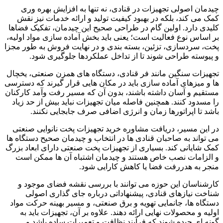
چیدمان اصولی تجهیزات در قنادی، نه تنها به افزایش بهره وری
کمک می کند، بلکه در بهبود کیفیت تولید و ارائه خدمات نیز نقش
کلیدی دارد. اولین گام در طراحی صحیح این چیدمان، تفکیک فضاها
بر اساس نوع فعالیت است؛ یعنی باید بخش آماده سازی مواد اولیه،
پخت، سردسازی، تزئین، بسته بندی و در نهایت فروش به طور مجزا
و پیوسته طراحی شوند تا از تداخل عملکردها جلوگیری شود.
تجهیزات سنگین مانند فر قنادی، دستگاه های همزن صنعتی، یخچال
ها و میزهای آماده سازی باید در مکان هایی قرار گیرند که دسترسی
مستقیم و آسان داشته باشند، بدون آن که مسیر رفت وآمد کارکنان
را مسدود کنند. همچنین فاصله میان تجهیزات نباید بیش از حد زیاد
باشد تا اپراتورها زمان و انرژی اضافی صرف جابجایی نکنند.
در این مسیر، دریافت مشاوره خرید تجهیزات پخت نانوایی صنعتی
می تواند به صاحبان قنادی ها در انتخاب و چیدمان صحیح دستگاه ها
کمک شایانی کند. بسیاری از تجهیزات پخت صنعتی دارای ابعاد بزرگ
و الزامات نصب خاص هستند و چیدمان اشتباه آن ها ممکن است
منجر به هدررفت فضا یا کاهش کارایی شود.
کارشناسان این حوزه می توانند با بررسی نقشه فضای موجود و
شناخت نیازهای قنادی، پیشنهاداتی درباره جای گذاری اصولی
دستگاه ها، جانمایی تهویه و برق صنعتی، و مسیر بهینه حرکت مواد
اولیه و محصولات نهایی ارائه دهند. علاوه بر آن، تجهیزات باید به
گونه ای چیده شوند که فرآیند نظافت و تعمیرات ساده باشد و