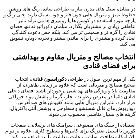
در مقابل، سبک های مدرن نیاز به طراحی ساده، رنگ های روشن،
خطوط تمیز و متریال هایی چون فلز و چوب سبک دارند. حتی رنگ و
پارچه مورد استفاده در کوسن ها یا رومیزی ها می تواند تأثیر
عاطفی زیادی بر مشتریان بگذارد. مبلمان دکوراتیو نه تنها فضای
قنادی را گرم تر و صمیمی تر می کند، بلکه حس دعوت کنندگی
ایجاد کرده و مشتری را برای ماندن بیشتر و تجربه دوباره تشویق
می کند.
انتخاب مصالح و متریال مقاوم و بهداشتی
برای فضای قنادی
یکی از مهم ترین اصول در
طراحی دکوراسیون قنادی
، انتخاب
صحیح مصالح و متریالی است که علاوه بر زیبایی ظاهری، از
مقاومت بالا و ویژگی های بهداشتی برخوردار باشند. فضای داخلی
قنادی دائماً در معرض رطوبت، بخار، گرما و پاشش مواد خوراکی
قرار دارد، بنابراین متریال هایی مانند کفپوش های ضدلغزش،
دیوارپوش های قابل شستشو و سطوحی با پوشش آنتی باکتریال،
گزینه های بسیار مناسبی محسوب می شوند.
استفاده از سنگ های مصنوعی، سرامیک های پرسلانی، صفحات
کورین یا استیل ضدزنگ برای کانترها و سطوح کاری، علاوه بر دوام
بالا، امکان نظافت آسان و رعایت بهداشت را نیز فراهم می کند.