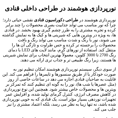
نورپردازی هوشمند در طراحی داخلی قنادی
نورپردازی هوشمند در
طراحی دکوراسیون قنادی
نقشی حیاتی دارد؛
چرا که نور مناسب می تواند جذابیت بصری محصولات را چند برابر
کرده و تجربه مشتری را به طرز چشم گیری بهبود بخشد. در قنادی
ها، به ویژه در ویترین هایی که شیرینی ها و کیک ها به نمایش گذاشته
می شوند، نور با رنگ و شدت مناسب می تواند رنگ و بافت
محصولات را برجسته تر کرده و حس طراوت و تازگی آن ها را
منتقل کند. استفاده از نورهای گرم، مانند لایت های LED با دمای
رنگ 2700 تا 3000 کلوین، معمولاً بهترین انتخاب برای نمایش شیرینی
ها هستند، زیرا رنگ طبیعی تر و جذاب تری ارائه می دهند.
از سوی دیگر، سیستم نورپردازی هوشمند امکان تنظیم نور به
صورت خودکار یا از طریق سنسورها و تایمرها را فراهم می کند. این
قابلیت به صاحبان قنادی اجازه می دهد در ساعات خاصی از روز
(مثل عصرها یا شب ها)، نور را به گونه ای تنظیم کنند که تمرکز بر
ویترین ها و محصولات خاص بیشتر شود. همچنین این نوع نورپردازی
در کاهش مصرف انرژی، کنترل گرمای تولید شده، و افزایش عمر
تجهیزات نوردهی بسیار مؤثر است. یک قنادی که به خوبی نورپردازی
شده باشد، نه تنها زیبا به نظر می رسد، بلکه اعتماد مشتری را نیز
جلب می کند.