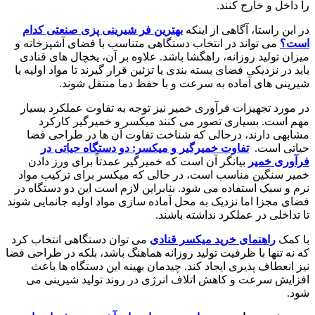
را داخل و خارج کنند.
در این راستا، آگاهی از اینکه
بهترین فر شیرینی پزی صنعتی کدام
است؟
می تواند در انتخاب دستگاهی متناسب با فضای آشپزخانه و
میزان تولید روزانه، راهگشا باشد. علاوه بر آن، یخچال های قنادی
باید در نزدیکی فضای بسته بندی یا تزئین قرار گیرند تا مواد اولیه یا
شیرینی های آماده به سرعت و با حفظ دما منتقل شوند.
در مورد تجهیزات فرآوری خمیر نیز توجه به تفاوت عملکرد بسیار
مهم است. بسیاری تصور می کنند میکسر و خمیرگیر کارکرد
مشابهی دارند، درحالی که شناخت تفاوت آن ها در طراحی فضا
حیاتی است.
تفاوت خمیرگیر و میکسر: دو دستگاه حیاتی در
فرآوری خمیر
بیانگر آن است که خمیرگیر عمدتاً برای ورز دادن
خمیر سنگین مناسب است، در حالی که میکسر برای ترکیب مواد
نرم و سبک استفاده می شود. بنابراین لازم است این دو دستگاه در
فضای مجزا اما نزدیک به محل آماده سازی مواد اولیه جانمایی شوند
تا تداخلی در عملکرد نداشته باشند.
با کمک
راهنمای خرید میکسر قنادی
می توان دستگاهی انتخاب کرد
که نه تنها با ظرفیت تولید روزانه هماهنگ باشد، بلکه در طراحی فضا
نیز انعطاف پذیری ایجاد کند. چیدمان بهینه این دستگاه ها باعث
افزایش سرعت و کاهش اتلاف انرژی در روند تولید شیرینی می
شود.