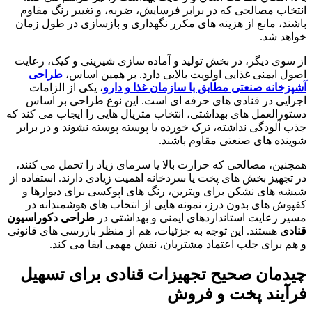
انتخاب مصالحی که در برابر فرسایش، ضربه، و تغییر رنگ مقاوم
باشند، مانع از هزینه های مکرر نگهداری و بازسازی در طول زمان
خواهد شد.
از سوی دیگر، در بخش تولید و آماده سازی شیرینی و کیک، رعایت
اصول ایمنی غذایی اولویت بالایی دارد. بر همین اساس،
طراحی
آشپزخانه صنعتی مطابق با سازمان غذا و دارو
، یکی از الزامات
اجرایی در قنادی های حرفه ای است. این نوع طراحی بر اساس
دستورالعمل های بهداشتی، انتخاب متریال هایی را ایجاب می کند که
جذب آلودگی نداشته، ترک خورده یا پوسته پوسته نشوند و در برابر
شوینده های صنعتی مقاوم باشند.
همچنین، مصالحی که حرارت بالا یا سرمای زیاد را تحمل می کنند،
در تجهیز بخش های پخت یا سردخانه اهمیت زیادی دارند. استفاده از
شیشه های نشکن برای ویترین، رنگ های اپوکسی برای دیوارها و
کفپوش های بدون درز، نمونه هایی از انتخاب های هوشمندانه در
مسیر رعایت استانداردهای ایمنی و بهداشتی در
طراحی دکوراسیون
قنادی
هستند. این توجه به جزئیات، هم از منظر بازرسی های قانونی
و هم برای جلب اعتماد مشتریان، نقش مهمی ایفا می کند.
چیدمان صحیح تجهیزات قنادی برای تسهیل
فرآیند پخت و فروش