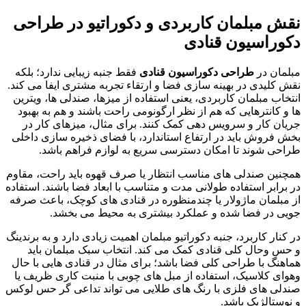
نقش مبلمان کاربردی و دکوراتیو در
طراحی
دکوراسیون قنادی
مبلمان در
طراحی دکوراسیون قنادی
فقط جنبه زیبایی ندارد؛ بلکه
نقش کلیدی در بهینه سازی فضا و ارتقاء تجربه مشتری ایفا می کند.
انتخاب مبلمان کاربردی، یعنی استفاده از میزها، صندلی ها، ویترین
ها و کانترهایی که هم از نظر ارگونومی راحت باشند و هم به بهبود
جریان کار و سرویس دهی کمک کنند. برای مثال، میزهای کار در
بخش فروش باید در ارتفاع استاندارد، با فضای ذخیره سازی داخلی
طراحی شوند تا امکان دسترسی سریع به لوازم فراهم باشد.
همچنین صندلی های مناسب انتظار یا صرف قهوه باید راحت، مقاوم
در برابر استفاده طولانی مدت و متناسب با ابعاد فضا باشند. استفاده
از مبلمان ماژولار یا چندمنظوره در قنادی های کوچک، باعث صرفه
جویی در فضا شده و عملکرد بیشتری به محیط می بخشد.
در کنار کاربرد، جنبه دکوراتیو مبلمان اهمیت زیادی دارد و به برندینگ
و حس وحال کلی قنادی کمک می کند. انتخاب سبک مبلمان باید
هماهنگ با طراحی کلی فضا باشد؛ برای مثال در قنادی هایی با حال
وهوای کلاسیک، استفاده از مبل های چوبی با منبت کاری ظریف یا
صندلی های فلزی با رنگ های طلایی می تواند تداعی گر حس لوکس
و نوستالژیک باشد.