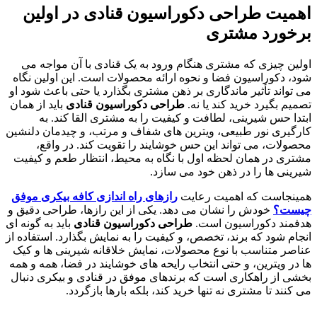
اهمیت
طراحی دکوراسیون قنادی
در اولین
برخورد مشتری
اولین چیزی که مشتری هنگام ورود به یک قنادی با آن مواجه می
شود، دکوراسیون فضا و نحوه ارائه محصولات است. این اولین نگاه
می تواند تأثیر ماندگاری بر ذهن مشتری بگذارد یا حتی باعث شود او
تصمیم بگیرد خرید کند یا نه.
طراحی دکوراسیون قنادی
باید از همان
ابتدا حس شیرینی، لطافت و کیفیت را به مشتری القا کند. به
کارگیری نور طبیعی، ویترین های شفاف و مرتب، و چیدمان دلنشین
محصولات، می تواند این حس خوشایند را تقویت کند. در واقع،
مشتری در همان لحظه اول با نگاه به محیط، انتظار طعم و کیفیت
شیرینی ها را در ذهن خود می سازد.
همینجاست که اهمیت رعایت
رازهای راه اندازی کافه بیکری موفق
چیست؟
خودش را نشان می دهد. یکی از این رازها، طراحی دقیق و
هدفمند دکوراسیون است.
طراحی دکوراسیون قنادی
باید به گونه ای
انجام شود که برند، تخصص، و کیفیت را به نمایش بگذارد. استفاده از
عناصر متناسب با نوع محصولات، نمایش خلاقانه شیرینی ها و کیک
ها در ویترین، و حتی انتخاب رایحه های خوشایند در فضا، همه و همه
بخشی از راهکاری است که برندهای موفق در قنادی و بیکری دنبال
می کنند تا مشتری نه تنها خرید کند، بلکه بارها بازگردد.