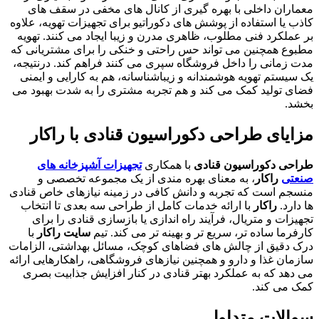
معماران داخلی با بهره گیری از کانال های مخفی در سقف های
کاذب یا استفاده از پوشش های دکوراتیو برای تجهیزات تهویه، علاوه
بر عملکرد فنی مطلوب، ظاهری مدرن و زیبا ایجاد می کنند. تهویه
مطبوع همچنین می تواند حس راحتی و خنکی را برای مشتریانی که
مدت زمانی را داخل فروشگاه سپری می کنند فراهم کند. درنتیجه،
یک سیستم تهویه هوشمندانه و زیباشناسانه، هم به کارایی و ایمنی
فضای تولید کمک می کند و هم تجربه مشتری را به شدت بهبود می
بخشد.
مزایای
طراحی دکوراسیون قنادی
با راکار
طراحی دکوراسیون قنادی
با همکاری
تجهیزات آشپزخانه های
صنعتی
راکار
، به معنای بهره مندی از یک مجموعه تخصصی و
منسجم است که تجربه و دانش کافی در زمینه نیازهای خاص قنادی
ها دارد.
راکار
با ارائه خدمات کامل از طراحی سه بعدی تا انتخاب
تجهیزات و متریال، فرآیند راه اندازی یا بازسازی قنادی را برای
کارفرما ساده تر، سریع تر و بهینه تر می کند. تیم
سایت راکار
با
درک دقیق از چالش های فضاهای کوچک، مسائل بهداشتی، الزامات
سازمان غذا و دارو و همچنین نیازهای فروشگاهی، راهکارهایی ارائه
می دهد که به عملکرد بهتر قنادی در کنار افزایش جذابیت بصری
کمک می کند.
سوالات متداول