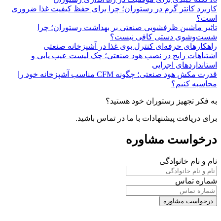
کاربرد کانتر گرم در رستوران؛ چرا برای حفظ کیفیت غذا ضروری
است؟
تاثیر ماشین ظرفشویی صنعتی بر بهداشت رستوران؛ چرا
شست‌وشوی دستی کافی نیست؟
راهکارهای حرفه‌ای کنترل بوی غذا در آشپزخانه صنعتی
اشتباهات رایج در نصب هود صنعتی؛ چک لیست عیب یابی و
استانداردهای اجرایی
قدرت مکش هود صنعتی؛ چگونه CFM مناسب آشپزخانه خود را
محاسبه کنیم؟
به فکر تجهیز رستوران خود هستید؟
برای دریافت پیشنهادات با ما در تماس باشید.
درخواست مشاوره
نام و نام خانوادگی
شماره تماس