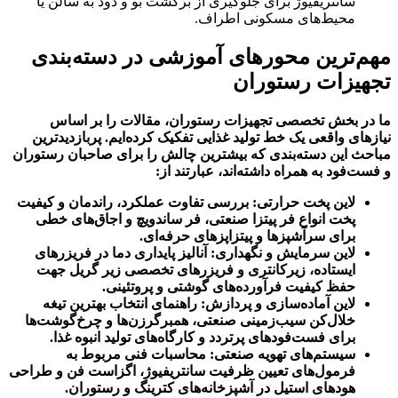
سانتریفیوژ برای جلوگیری از برگشت بو و دود به سالن یا
محیط‌های مسکونی اطراف.
مهم‌ترین محورهای آموزشی در دسته‌بندی
تجهیزات رستوران
ما در بخش تخصصی تجهیزات رستوران، مقالات را بر اساس
نیازهای واقعی یک خط تولید غذایی تفکیک کرده‌ایم. پربازدیدترین
مباحث این دسته‌بندی که بیشترین چالش را برای صاحبان رستوران
و فست‌فود به همراه داشته‌اند، عبارتند از
:
لاین پخت حرارتی
:
بررسی تفاوت عملکرد، راندمان و کیفیت
پخت انواع فر پیتزا صنعتی، فر ساندویچ و اجاق‌های خطی
برای سرآشپزها و پیتزا‌پزهای حرفه‌ای
.
لاین سرمایش و نگهداری
:
آنالیز پایداری دما در فریزرهای
ایستاده، زیرکانتری و فریزرهای تخصصی زیر گریل جهت
حفظ کیفیت فرآورده‌های گوشتی و پروتئینی
.
لاین آماده‌سازی و پردازش
:
راهنمای انتخاب بهترین تیغه
خلال‌کن سیب‌زمینی صنعتی، همبرگرزن‌ها و چرخ‌گوشت‌ها
برای فست‌فودهای پرتردد و کارگاه‌های تولید انبوه غذا
.
سیستم‌های تهویه صنعتی
:
محاسبات فنی مربوط به
فرمول‌های تعیین ظرفیت سانتریفیوژ، اگزاست فن و طراحی
هودهای استیل در آشپزخانه‌های کترینگ و رستوران
.