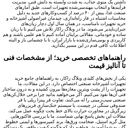
داشتن یک منوی جذاب، به شدت وابسته به دانش فنی، مدیریت
فرآیندها و انتخاب مهندسی‌شده تجهیزات است. طبق آمارهای
صنعت غذا، بیش از ۴۰ درصد از کسب‌وکارهای جدید به دلیل
محاسبات اشتباه در فاز راه‌اندازی، چیدمان غیراصولی آشپزخانه و
خرید تجهیزات نامناسب، در همان سال اول دچار زیان‌های
جبران‌ناپذیر می‌شوند. ما در وبلاگ راکار تلاش می‌کنیم تا با زبان
ساده و خودمانی، مقالاتی برایتان آماده کنیم تا هم علمی باشند و هم
کاربردی و بومی‌سازی‌شده با بازار ایران، تا با چشمانی باز و البته
اطلاعات کافی قدم در این مسیر بگذارید.
راهنماهای تخصصی خرید؛ از مشخصات فنی
تا آنالیز قیمت
یکی از بخش‌های کلیدی وبلاگ راکار، به راهنماهای جامع خرید
تجهیزات آشپزخانه صنعتی اختصاص دارد. در این مقالات، ما
تجهیزات را از پشت ویترین مغازه‌ها بیرون کشیده و به درون ساختار
فنی آن‌ها نفوذ می‌کنیم. اگر می‌خواهید بدانید چرا برخی خلال‌کن‌های
صنعتی سیب‌زمینی را له می‌کنند، تفاوت فر پیتزا ریلی با فر
صندوقی سنگی در چیست، یا سیستم خنک‌سازی فریزرهای
زیرگریل در مجاورت حرارت بالای خط پخت چگونه عمل می‌کند،
مقالات این بخش پاسخ نهایی شماست. ما با بررسی فاکتورهایی
مثل گرید استیل، ضخامت ورق‌ها، برند کمپرسورها و ایمنی خطوط
گاز، به شما آموزش خواهیم داد که چگونه کیفیت واقعی یک دستگاه