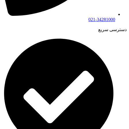
021-34281000
دسترسی سریع