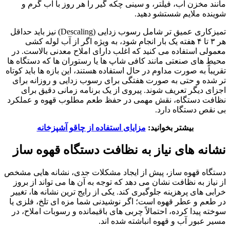
مانند مخزن آب، فیلتر، و سینی چکه گیر را هر روز با آب گرم و
شوینده ملایم شستشو دهید.
تمیزکاری عمیق تر شامل رسوب زدایی (Descaling) نیز باید حداقل
هر ۳ تا ۴ هفته یک بار انجام شود، به ویژه اگر از آب لوله کشی
معمولی استفاده می کنید که اغلب دارای املاح معدنی بالاست. در
محیط های صنعتی مانند کافی شاپ ها یا رستوران ها که دستگاه ها
تقریباً به صورت مداوم در حال استفاده هستند، این بازه ها باید کوتاه
تر شده و حتی به صورت هفتگی برای رسوب زدایی و روزانه برای
اجزای دیگر تعریف شوند. پیروی از یک برنامه زمانی دقیق برای
نظافت دستگاه، نقش مهمی در حفظ طعم مطلوب قهوه و عملکرد
بی نقص دستگاه دارد.
بیشتر بخوانید:
مزایای استفاده از چاقو آشپزخانه
نشانه های نیاز به
نظافت دستگاه قهوه ساز
دستگاه قهوه ساز، پیش از ایجاد مشکلات جدی، نشانه هایی مشخص
از نیاز به نظافت نشان می دهد که توجه به آن ها می تواند از بروز
خرابی های پرهزینه جلوگیری کند. یکی از رایج ترین نشانه ها، تغییر
در طعم و عطر قهوه است؛ اگر نوشیدنی شما مزه ای تلخ، فلزی یا
سوخته پیدا کرده، احتمالاً چربی های باقیمانده و رسوبات املاح، در
مسیر عبور آب و قهوه انباشته شده اند.