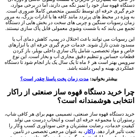
دستگاه قهوه ساز خود را تمیز نگه می دارند، اما در برخی موارد،
جرم گیری حرفه ای توسط تکنسین متخصص کاملاً ضروری است.
به ویژه در محیط های پرتردد مانند کافه ها یا ادارات بزرگ، به مرور
زمان رسوبات سنگین و چربی های سخت در بخش هایی از دستگاه
تجمع می یابند که با شست وشوی معمولی قابل پاک سازی نیستند.
این رسوبات می توانند باعث اختلال در پمپ، کاهش دمای آب یا
مسدود شدن نازل شوند. خدمات جرم گیری حرفه ای با ابزارهای
خاص و مواد تخصصی، شامل پاک سازی داخلی بویلر، باز کردن
قطعات حساس و تنظیم دقیق مجاری آب و بخار است. این نوع
سرویس بهتر است هر ۶ ماه تا یک سال یک بار انجام شود تا دستگاه
عملکردی بهینه و ایمن داشته باشد.
بیشتر بخوانید:
مدت زمان پخت پاستا چقدر است؟
چرا خرید دستگاه قهوه ساز صنعتی از
راکار
انتخابی هوشمندانه است؟
خرید دستگاه قهوه ساز صنعتی، تصمیمی مهم برای هر کافی شاپ،
رستوران یا مجموعه حرفه ای است و انتخاب درست می تواند
کیفیت خدمات، رضایت مشتریان و حتی سودآوری کسب وکار را
تحت تأثیر قرار دهد.
راکار
، به عنوان مرجعی تخصصی در تأمین