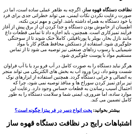
نظافت دستگاه قهوه ساز
، اگرچه به ظاهر عملی ساده است، اما در
صورت رعایت نکردن نکات ایمنی، می تواند خطراتی جدی برای فرد
یا خود دستگاه به همراه داشته باشد. اولین و مهم ترین نکته،
اطمینان از خاموش بودن دستگاه و جدا کردن آن از برق پیش از آغاز
فرآیند تمیزکاری است. همچنین، باید اجازه داد تا تمامی قطعات داغ
مانند نازل بخار، بویلر یا پورتافیلتر، کاملاً خنک شوند تا از سوختگی
جلوگیری شود. استفاده از دستکش محافظ هنگام کار با مواد
شیمیایی یا رسوب زداهای صنعتی نیز توصیه می شود تا از تماس
مستقیم مواد با پوست جلوگیری شود.
هرگز نباید دستگاه را به صورت کامل در آب فرو برد یا با آب فراوان
شست وشو داد، زیرا ورود آب به بخش های الکتریکی می تواند منجر
به اتصالی و خرابی دستگاه گردد. همچنین استفاده از ابزارهای نوک
تیز برای تمیز کردن سوراخ ها و منافذ توصیه نمی شود، چرا که
احتمال آسیب رساندن به قطعات حساس وجود دارد. رعایت این
موارد ساده، اما ضروری، ایمنی شما و سلامت دستگاه را به طور
کامل تضمین می کند.
بیشتر بخوانید:
پخت انواع دسر در فر پیتزا چگونه است؟
اشتباهات رایج در
نظافت دستگاه قهوه ساز