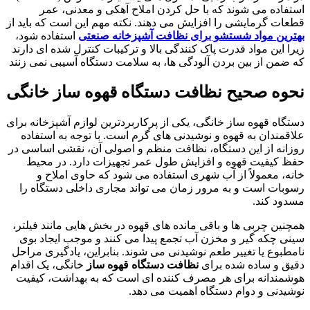
استفاده می شوند که با حل کردن املاح آهکی و معدنی، عمر
قطعات گرمایشی را افزایش می دهند. نکته مهم این است که باید از
بهترین مواد شستشو برای نظافت آشپزخانه صنعتی
استفاده شود،
زیرا این مواد قدرت پاک کنندگی بالا و ترکیبات کنترل شده ای دارند
که ضمن از بین بردن آلودگی ها، به سلامت دستگاه آسیبی نمی زنند
نحوه صحیح نظافت دستگاه قهوه ساز خانگی
دستگاه قهوه ساز خانگی، یکی از پرکاربردترین لوازم آشپزخانه برای
علاقمندان به قهوه و نوشیدنی های گرم است. با توجه به استفاده
روزانه از این دستگاه، نظافت منظم و اصولی آن، نقشی اساسی در
حفظ کیفیت قهوه و افزایش طول عمر تجهیزات دارد. در محیط
خانه، معمولاً از آب شهری استفاده می شود که حاوی املاح و
رسوبات است و به مرور زمان می تواند مجاری داخلی دستگاه را
مسدود کند.
همچنین چربی ها و باقی مانده های قهوه در بخش هایی مانند فیلتر،
سینی چکه گیر و مخزن آب تجمع پیدا می کنند و موجب ایجاد بوی
نامطبوع یا تغییر طعم نوشیدنی می شوند. بنابراین، یادگیری مراحل
دقیق و ساده شده برای
نظافت دستگاه قهوه ساز
خانگی، یک اقدام
هوشمندانه برای هر مصرف کننده ای است که به بهداشت، کیفیت
نوشیدنی و دوام دستگاه اهمیت می دهد.