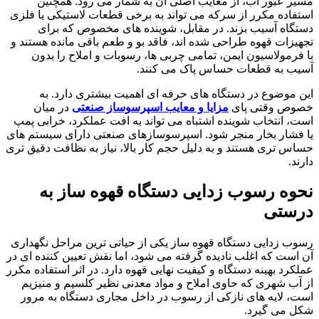
مسیر عبور آب، از معایب اصلی آن به شمار می رود. همچنین
استفاده مکرر از سرکه می تواند به برخی قطعات لاستیکی یا فلزی
دستگاه آسیب بزند. در مقابل، شوینده های مخصوص که برای
تجهیزات قهوه طراحی شده اند، فاقد بو و طعم باقی مانده هستند و
با فرمولاسیون ایمن، تمامی چربی ها، رسوبات و املاح را بدون
آسیب به قطعات حساس پاک می کنند.
این موضوع در دستگاه های حرفه ای اهمیت بیشتری دارد. به
خصوص وقتی پای
مزایا و معایب اسپرسوساز صنعتی
در میان
است، انتخاب شوینده اشتباه می تواند به افت عملکرد، خرابی پمپ
یا فشار بخار منجر شود. اسپرسوسازهای صنعتی دارای سیستم های
حساس تری هستند و به دلیل حجم کار بالا، نیاز به نظافت دقیق تری
دارند.
نحوه رسوب زدایی دستگاه قهوه ساز به
درستی
رسوب زدایی دستگاه قهوه ساز یکی از حیاتی ترین مراحل نگهداری
آن است که اغلب نادیده گرفته می شود، اما نقش تعیین کننده ای در
عملکرد بهینه دستگاه و کیفیت نهایی قهوه دارد. در اثر استفاده مکرر
از آب شهری که حاوی املاح و مواد معدنی نظیر کلسیم و منیزیم
است، لایه های نازکی از رسوب در داخل مجاری دستگاه به مرور
شکل می گیرد.