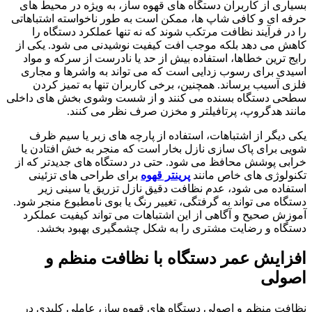
بسیاری از کاربران دستگاه های قهوه ساز، به ویژه در محیط های
حرفه ای و کافی شاپ ها، ممکن است به طور ناخواسته اشتباهاتی
را در فرآیند نظافت مرتکب شوند که نه تنها عملکرد دستگاه را
کاهش می دهد بلکه موجب افت کیفیت نوشیدنی می شود. یکی از
رایج ترین خطاها، استفاده بیش از حد یا نادرست از سرکه و مواد
اسیدی برای رسوب زدایی است که می تواند به واشرها و مجاری
فلزی آسیب برساند. همچنین، برخی کاربران تنها به تمیز کردن
سطحی دستگاه بسنده می کنند و از شست وشوی بخش های داخلی
مانند هدگروپ، پرتافیلتر و مخزن صرف نظر می کنند.
یکی دیگر از اشتباهات، استفاده از پارچه های زبر یا سیم ظرف
شویی برای پاک سازی نازل بخار است که منجر به خش افتادن یا
خرابی پوشش محافظ می شود. حتی در دستگاه های جدیدتر که از
تکنولوژی های خاص مانند
پرینتر قهوه
برای طراحی های تزئینی
استفاده می شود، عدم نظافت دقیق نازل تزریق یا سینی زیر
دستگاه می تواند به گرفتگی، تغییر رنگ یا بوی نامطبوع منجر شود.
آموزش صحیح و آگاهی از این اشتباهات می تواند کیفیت عملکرد
دستگاه و رضایت مشتری را به شکل چشمگیری بهبود بخشد.
افزایش عمر دستگاه با نظافت منظم و
اصولی
نظافت منظم و اصولی دستگاه های قهوه ساز، عاملی کلیدی در