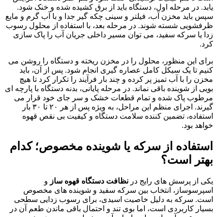
یابد. در مرحله اول، دستگاه باید از برق کشیده شده و خنک شود.
سپس باید مخزن آب، فیلتر و سینی چکه گیر جدا و با آب گرم و مایع
ظرفشویی شسته شوند. در مرحله بعد، با استفاده از محلول رسوب
زدا یا سرکه سفید، می توان مسیر داخلی جریان آب را پاک سازی
کرد.
برای این منظور، محلول را در مخزن ریخته و دستگاه را روشن می
کنیم تا یک سیکل کامل عصاره گیری انجام شود. پس از آن، باید
مخزن را با آب تمیز پر کرده و چند بار فرآیند را تکرار کرد تا هیچ
بویی از شوینده باقی نماند. در مرحله پایانی، بدنه دستگاه با پارچه ای
مرطوب پاک شده و تمام قطعات خشک و سر جای خود قرار می
گیرند. اجرای منظم این مراحل، به ویژه پس از هر ۲۰ تا ۳۰ بار
استفاده، تضمین کننده سلامت دستگاه و کیفیت بی نقص قهوه
خواهد بود.
استفاده از سرکه یا شوینده مخصوص؛ کدام
بهتر است؟
یکی از پرسش های رایج در
نظافت دستگاه قهوه ساز
و
اسپرسوساز، انتخاب بین سرکه سفید و شوینده های مخصوص
است. سرکه به دلیل خاصیت اسیدی، برای رسوب زدایی سطحی
بسیار کاربردی است، اما بوی تند و احتمال باقی ماندن طعم آن در