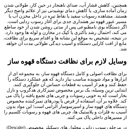
همچنین، کاهش فشار آب، صدای ناهنجار در حین کار، طولانی شدن
زمان آماده سازی، یا کاهش دمای نوشیدنی نیز از علائم واضح دیگر
هستند. مشاهده رسوبات سفید یا نقاط تیره در داخل مخزن آب یا
مسیر عبور قهوه نیز هشداری جدی برای آغاز رسوب زدایی است.
اگر دستگاه بوی نامطبوعی پس از مدتی روشن شدن از خود ساطع
می کند، احتمال رشد باکتری یا کپک در مخازن و لوله ها وجود دارد.
در نتیجه، تشخیص به موقع این نشانه ها و اقدام سریع برای نظافت،
مانع از افت کارایی دستگاه و آسیب دیدگی طولانی مدت آن خواهد
شد.
وسایل لازم برای نظافت دستگاه قهوه ساز
برای نظافت اصولی و کامل دستگاه قهوه ساز، به مجموعه ای از
ابزارها و مواد شوینده مناسب نیاز دارید که هم عملکرد دستگاه را
حفظ کنند و هم از آسیب به قطعات حساس آن جلوگیری کنند.
ابتدایی ترین وسیله، یک برس مخصوص تمیزکاری هدگروپ و نازل
بخار است که به خوبی رسوبات و چربی های تجمع یافته را پاک می
کند. علاوه بر آن، استفاده از قرص یا پودرهای تمیزکننده مخصوص
دستگاه های قهوه ساز و اسپرسوساز الزامی است؛ این مواد بدون
آسیب به فلزات و پلاستیک ها، چربی های قهوه و رسوبات کلسیم را
از مسیرهای داخلی پاک می کنند.
در مرحله رسوب زدایی، محلول های دِسکیلر مخصوص (Descaler)