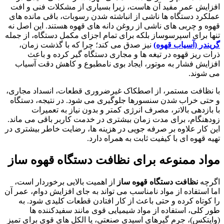
افزایش عمر مفید آن هاست، زیرا بسیاری از مشکلات فنی و افت
عملکرد دستگاه ها ناشی از انباشته شدن رسوبات، باقی مانده های
قهوه و چربی های ناشی از روغن دانه های قهوه هستند. این اصل نه
تنها برای اسپرسوساز بلکه برای تمام اجزای مکمل دستگاه، از جمله
گریندر (آسیاب قهوه)
نیز صدق می کند؛ چرا که با گذشت زمان،
ذرات ریز قهوه در تیغه ها و مجاری دستگاه گیر کرده و باعث
افزایش فشار به موتور، ایجاد بوی نامطبوع و کاهش دقت آسیاب
می شوند.
با نظافت مستمر، از اصطکاک غیرضروری قطعات، انسداد مجاری،
و حتی خراب شدن سنسورها جلوگیری می شود. در نتیجه، دستگاه
با بازدهی بالاتر، مصرف انرژی کمتر و بدون نیاز به تعمیرات
زودهنگام، برای مدت زمان بیشتری در خدمت کاربر باقی می ماند.
این کار علاوه بر صرفه جویی در هزینه ها، رضایت خاطر بیشتری در
تهیه قهوه ای با کیفیت ثابت به همراه دارد.
مواد ممنوعه برای
نظافت دستگاه قهوه ساز
اگرچه
نظافت دستگاه قهوه ساز
از اهمیت بالایی برخوردار است،
اما استفاده از مواد نامناسب می تواند به جای افزایش دوام، عمر آن
را کوتاه کرده و حتی باعث از کار افتادن قطعات کلیدی شود. به
طور کلی، استفاده از مواد شیمیایی قوی مانند سفیدکننده ها
(وایتکس)، جرم گیرهای اسیدی صنعتی، یا الکل های قوی برای تمیز