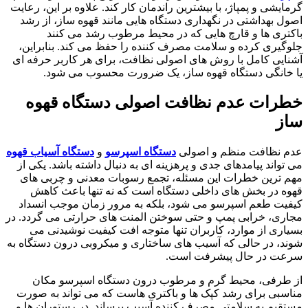
گرمایشی و پمپاژ، با بیشترین راندمان کار کند. علاوه بر این، رعایت
اصول بهداشتی در نگهداری دستگاه هایی مانند قهوه ساز، از رشد
باکتری ها و قارچ هایی که در محیط مرطوب رشد می کنند
جلوگیری کرده و سلامت مصرف کننده را حفظ می کند. بنابراین،
آشنایی کامل با روش های اصولی نظافت، برای هر کاربر حرفه ای
یا خانگی دستگاه قهوه ساز، یک ضرورت محسوب می شود.
خطرات عدم نظافت اصولی دستگاه قهوه
ساز
عدم نظافت منظم و اصولی
دستگاه اسپرسو
و
دستگاه آسیاب قهوه
می تواند پیامدهای جدی و پرهزینه ای به دنبال داشته باشد. یکی از
مهم ترین خطرات این مسئله، تجمع رسوبات معدنی و چربی های
قهوه در بخش های داخلی دستگاه است که نه تنها باعث کاهش
کیفیت طعم اسپرسو می شود، بلکه به مرور زمان موجب انسداد
مجاری، خرابی پمپ و حتی سوختن المنت های حرارتی می گردد. در
بسیاری از موارد، کاربران تنها متوجه افت کیفیت نوشیدنی می
شوند، در حالی که آسیب های ساختاری و میکروبی درون دستگاه به
سرعت در حال پیشرفت است.
از طرفی، محیط گرم و مرطوب درون دستگاه اسپرسو مکان
مناسبی برای رشد کپک ها و باکتری هاست که می تواند به صورت
مستقیم به سلامتی مصرف کننده آسیب برساند. در رستوران ها و