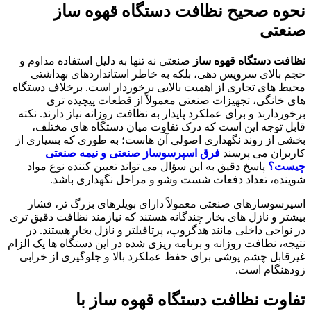
نحوه صحیح نظافت دستگاه قهوه ساز
صنعتی
نظافت دستگاه قهوه ساز
صنعتی نه تنها به دلیل استفاده مداوم و
حجم بالای سرویس دهی، بلکه به خاطر استانداردهای بهداشتی
محیط های تجاری از اهمیت بالایی برخوردار است. برخلاف دستگاه
های خانگی، تجهیزات صنعتی معمولاً از قطعات پیچیده تری
برخوردارند و برای عملکرد پایدار به نظافت روزانه نیاز دارند. نکته
قابل توجه این است که درک تفاوت میان دستگاه های مختلف،
بخشی از روند نگهداری اصولی آن هاست؛ به طوری که بسیاری از
کاربران می پرسند
فرق اسپرسوساز صنعتی و نیمه صنعتی
چیست؟
پاسخ دقیق به این سؤال می تواند تعیین کننده نوع مواد
شوینده، تعداد دفعات شست وشو و مراحل نگهداری باشد.
اسپرسوسازهای صنعتی معمولاً دارای بویلرهای بزرگ تر، فشار
بیشتر و نازل های بخار چندگانه هستند که نیازمند نظافت دقیق تری
در نواحی داخلی مانند هدگروپ، پرتافیلتر و نازل بخار هستند. در
نتیجه، نظافت روزانه و برنامه ریزی شده در این دستگاه ها یک الزام
غیرقابل چشم پوشی برای حفظ عملکرد بالا و جلوگیری از خرابی
زودهنگام است.
تفاوت
نظافت دستگاه قهوه ساز
با