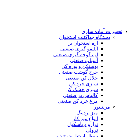
تجهیزات آماده سازی
دستگاه جداکننده استخوان
اره استخوان بر
آبلیمو گیری صنعتی
آب گوجه گیری صنعتی
آسیاب صنعتی
پوستکن و پوره کن
چرخ گوشت صنعتی
خلال کن صنعتی
سبزی خرد کن
سبزی خشک کن
کالباس بر صنعتی
مرغ خرد کن صنعتی
مرینیتور
میز بردینگ
انواع میز کار
ترازو و باسکول
ترولی
سطل استیل چرخ دار