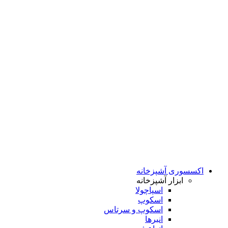
اکسسوری آشپزخانه
ابزار آشپزخانه
اسپاچولا
اسکوپ
اسکوپ و سرتاس
انبرها