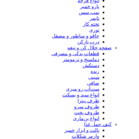
انواع فرچه
پارو خمیر
پمپ سس
تایمر
تخته کار
توری
چاقو و ساطور و مصقل
درب بازکن
صفحه خلال کن و تیغه
قطعات یدکی و مصرفی
دماسنج و ترمومتر
دستکش
رنده
سینی
صافی
ست‌آپ رو میزی
انواع سبد و بسکت
ظرف پیتزا
ظروف سرو
ظروف پخت
انواع بن‌ماری
کیف حمل غذا
پالت و ابزار خمیر
وارمر شکلات