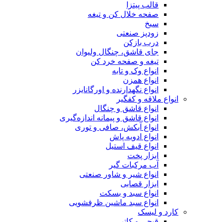
قالب پیتزا
صفحه خلال کن و تیغه
سیخ
زودپز صنعتی
درب بازکن
جای قاشق، چنگال ولیوان
تیغه و صفحه خرد کن
انواع وک و تابه
انواع همزن
انواع نگهدارنده و اورگانایزر
انواع ملاقه و کفگیر
انواع قاشق و چنگال
انواع قاشق و پیمانه اندازه‌گیری
انواع آبکش، صافی و توری
انواع ادویه پاش
انواع قیف استیل
ابزار پخت
آب مرکبات گیر
انواع شیر و شاور صنعتی
ابزار قصابی
انواع سبد و بسکت
انواع سبد ماشین ظرفشویی
کارد و لیسک
قیچی و کاتر