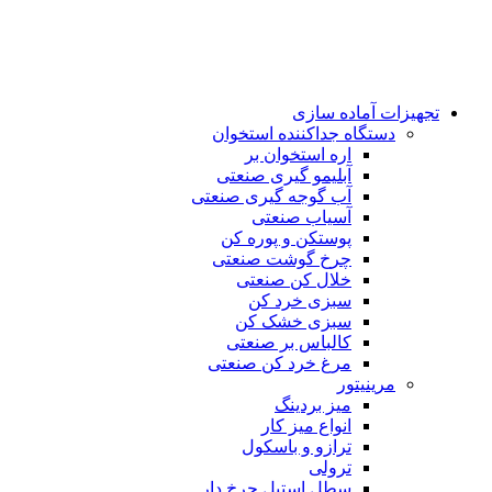
تجهیزات آماده سازی
دستگاه جداکننده استخوان
اره استخوان بر
آبلیمو گیری صنعتی
آب گوجه گیری صنعتی
آسیاب صنعتی
پوستکن و پوره کن
چرخ گوشت صنعتی
خلال کن صنعتی
سبزی خرد کن
سبزی خشک کن
کالباس بر صنعتی
مرغ خرد کن صنعتی
مرینیتور
میز بردینگ
انواع میز کار
ترازو و باسکول
ترولی
سطل استیل چرخ دار