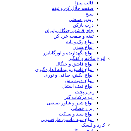
قالب پیتزا
صفحه خلال کن و تیغه
سیخ
زودپز صنعتی
درب بازکن
جای قاشق، چنگال ولیوان
تیغه و صفحه خرد کن
انواع وک و تابه
انواع همزن
انواع نگهدارنده و اورگانایزر
انواع ملاقه و کفگیر
انواع قاشق و چنگال
انواع قاشق و پیمانه اندازه‌گیری
انواع آبکش، صافی و توری
انواع ادویه پاش
انواع قیف استیل
ابزار پخت
آب مرکبات گیر
انواع شیر و شاور صنعتی
ابزار قصابی
انواع سبد و بسکت
انواع سبد ماشین ظرفشویی
کارد و لیسک
قیچی و کاتر