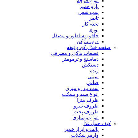
انواع فرچه
پارو خمیر
پمپ سس
تایمر
تخته کار
توری
چاقو و ساطور و مصقل
درب بازکن
صفحه خلال کن و تیغه
قطعات یدکی و مصرفی
دماسنج و ترمومتر
دستکش
رنده
سینی
صافی
ست‌آپ رو میزی
انواع سبد و بسکت
ظرف پیتزا
ظروف سرو
ظروف پخت
انواع بن‌ماری
کیف حمل غذا
پالت و ابزار خمیر
وارمر شکلات