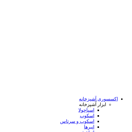
اکسسوری آشپزخانه
ابزار آشپزخانه
اسپاچولا
اسکوپ
اسکوپ و سرتاس
انبرها