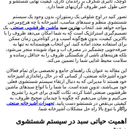
کوچک، تأثیری شگرف بر راندمان کاری، کیفیت نهایی شستشو و
حتی طول عمر ظروف گران‌بهای شما دارد.
تصور کنید در اوج شلوغی یک رستوران، بدون وجود یک سیستم
شستشوی منظم و سبدهای مناسب، آشپزخانه با چه هرج‌ومرجی
مواجه خواهد شد. انتخاب
بهترین سبد
ماشین ظرفشویی صنعتی
، یک
تصمیم‌گیری استراتژیک است که به شما امکان می‌دهد ظروف را با
بالاترین کیفیت، بدون هیچ‌گونه آسیب و در کوتاه‌ترین زمان ممکن
برای استفاده مجدد آماده کنید. این انتخاب هوشمندانه نه تنها به
صرفه‌جویی چشمگیر در مصرف آب و مواد شوینده منجر می‌شود،
بلکه هزینه‌های ناشی از شکستگی ظروف را به حداقل رسانده و
سلامت محیط غذایی شما را تضمین می‌کند.
این مقاله به عنوان یک راهنمای جامع و تخصصی برای تمام فعالان
حوزه آشپزخانه صنعتی، از کسانی که در حال راه‌اندازی آشپزخانه
خود هستند تا مدیرانی که به دنبال ارتقاء سیستم شستشوی فعلی
خود می‌باشند، تدوین شده است. ما شما را با انواع سبدهای ماشین
ظرفشویی صنعتی آشنا کرده، نکات کلیدی برای خرید را تشریح
می‌کنیم و نشان می‌دهیم که چگونه با چیدمان صحیح ظروف، به
کیفیتی بی‌نقص در شستشو دست یابید.
تجهیزات آشپزخانه صنعتی
راکار
با تنوع بالا راه حل مشکلات آشپزخانه شما.
اهمیت حیاتی سبد در سیستم شستشوی