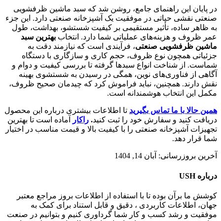
در پایان این راهنمای جامع، روشن شد که سبد ماشین ظرفشویی
صنعتی نقشی حیاتی در موفقیت یک آشپزخانه صنعتی دارد. این جزء
به ظاهر ساده، تأثیر مستقیمی بر کیفیت شستشو، بهداشت، طول
عمر ظروف و هزینه‌های عملیاتی شما دارد. انتخاب
بهترین سبد
ماشین ظرفشویی صنعتی
، فرآیندی است که نیازمند دقت به
جزئیاتی همچون نوع ظروف، حجم کاری و سازگاری با دستگاه
شماست. از شناخت انواع سبدها گرفته تا بررسی کیفیت و دوام و
آگاهی از فناوری‌های نوین، همگی در رسیدن به شستشوی بهینه
نقش دارند. همچنین، نباید فراموش کرد که چیدمان صحیح ظروف،
مکمل این انتخاب هوشمندانه است.
همین حالا با ما تماس بگیرید
تا اطلاعات بیشتری درباره این محصول
دریافت کنید و سفارش خود را ثبت کنید
.
راکار
آماده است تا بهترین
تجهیزات آشپزخانه صنعتی را با کیفیت بالا و قیمت مناسب در اختیار
شما قرار دهد.
آخرین بروزرسانی: آبان 14, 1404
درباره USH
کوشش ما برآن بوده تا با استفاده از اطلاعات بروز مراجع معتبر
جهان، اطلاعات کاربردی ، دقیق و قابل استناد برای کمک به
موفقیت و رشد کسب و کار شما گرداوری کنیم و بتوانیم در صنعت