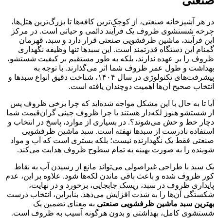
صنعتی
در هر آشپزخانه صنعتی، از کوچک‌ترین کافه‌ها تا بزرگ‌ترین هتل‌ها،
چرخه شستشوی ظروف یک فرآیند دائمی و حیاتی است. در مرکز
این فرآیند، ماشین ظرفشویی صنعتی قرار دارد و سبد، قهرمان
گمنام این دستگاه قدرتمند است. این سبدها تنها وظیفه نگهداری
ظروف را بر عهده ندارند، بلکه به طور مستقیم بر کیفیت شستشو،
بهداشت و طول عمر ظروف شما اثر می‌گذارند. با توجه به
پیشرفت‌های تکنولوژی در سال ۱۴۰۴، شناخت دقیق انواع سبدها و
انتخاب صحیح آن‌ها اهمیت دوچندان یافته است.
آیا تا به حال با این مشکل مواجه شده‌اید که چرا برخی ظروف پس
از شستشو هنوز لکه‌دار هستند یا چرا ظروف چینی گران‌قیمت شما
دچار خط و خش می‌شوند؟. در بسیاری از موارد، پاسخ در انتخاب و
استفاده نادرست از سبدها نهفته است. سبد ماشین ظرفشویی
صنعتی فقط یک نگهدارنده نیست؛ بلکه بستری است که آب و مواد
شوینده را به صورت بهینه به تمام سطوح ظروف هدایت می‌کند.
یک سبد با طراحی غیراصولی می‌تواند مانع از رسیدن آب به نقاط
کور ظروف شده و باعث باقی ماندن لکه‌ها شود. علاوه بر این، عدم
پایداری ظروف در سبد، ریسک جابجایی، برخورد و در نهایت،
شکستگی آن‌ها را به شدت افزایش می‌دهد. بنابراین، انتخاب درست
بهترین سبد ماشین ظرفشویی صنعتی
به معنای تضمین یک
شستشوی کامل، بهداشتی و بدون هرگونه آسیب به ظروف است.