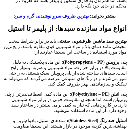
باشد، اما همزمان به قدری سنگین و پایدار باشد که ظروف را
محکم در جای خود نگه دارد.
بیشتر بخوانید:
بهترین ظروف سرو نوشیدنی گرم و سرد
انواع مواد سازنده سبدها:
از پلیمر تا استیل
بهترین سبد ماشین ظرفشویی صنعتی
باید در برابر شرایط سخت
محیطی مانند دمای بالا و مواد شیمیایی قوی مقاوم باشند. رایج‌ترین
مواد مورد استفاده در ساخت این سبدها عبارتند از:
پلی پروپیلن (Polypropylene – PP):
این ماده پلاستیکی به دلیل
مقاومت بالا در برابر حرارت، مواد شیمیایی و ضربه، بسیار رایج
است. سبدهای ساخته شده از پلی پروپیلن سبک هستند، به راحتی
تمیز می‌شوند و در رنگ‌های متنوعی عرضه می‌گردند که می‌تواند به
تفکیک و سازماندهی بهتر ظروف کمک کند.
پلی اتیلن (Polyethylene – PE):
این ماده کمی انعطاف‌پذیرتر از پلی
پروپیلن است اما همچنان مقاومت خوبی در برابر مواد شیمیایی
دارد. در کاربردهایی که نیاز به کمی نرمی بیشتر در ساختار سبد
وجود دارد، از این ماده استفاده می‌شود.
استیل ضد زنگ (Stainless Steel):
سبدهای استیل، بادوام‌ترین و
بهداشتی‌ترین گزینه موجود در بازار هستند. این سبدها مقاومت