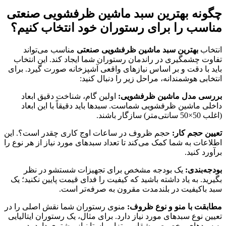
چگونه
بهترین سبد ماشین ظرفشویی صنعتی
مناسب را برای رستوران خود انتخاب کنیم؟
انتخاب
بهترین سبد ماشین ظرفشویی صنعتی
مناسب می‌تواند
تفاوت چشمگیری در راندمان رستوران شما ایجاد کند. این انتخاب
باید با دقت و بر اساس نیازهای واقعی آشپزخانه صورت گیرد. برای
انتخابی هوشمندانه، مراحل زیر را دنبال کنید:
بررسی مدل ماشین ظرفشویی:
اولین گام، شناخت دقیق ابعاد
داخلی ماشین ظرفشویی شماست. سبدها باید دقیقاً با این ابعاد
(اغلب 50×50 سانتی‌متر) سازگار باشند.
تعیین حجم کار:
حجم ظروف در ساعات اوج کاری چقدر است؟. این
اطلاعات به شما کمک می‌کند تا تعداد سبدهای مورد نیاز از هر نوع را
برآورد کنید.
بودجه‌بندی:
یک بودجه مشخص برای تجهیزات شستشو در نظر
بگیرید. به یاد داشته باشید که کیفیت را فدای قیمت پایین نکنید؛ یک
سبد باکیفیت در بلندمدت مقرون به صرفه‌تر است.
مطابقت با منو و نوع ظروف:
منوی رستوران شما نقش اصلی را در
تعیین نوع سبدهای مورد نیاز دارد. برای مثال، یک رستوران ایتالیایی
به سبدهای مخصوص بشقاب پیتزا و پاستا نیاز بیشتری دارد، در