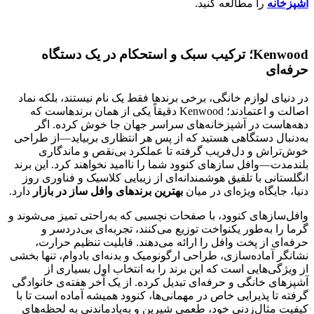
آشپزخانه
را مطالعه کنید.
Kenwood؛ ترکیب سبک و استحکام در یک دستگاه
حرفه‌ای
در دنیای لوازم خانگی، برخی برندها فقط یک نام نیستند، بلکه نماد
اصالت و اعتمادند؛ Kenwood دقیقاً یکی از همان برندهاست که
دهه‌هاست در آشپزخانه‌های سراسر جهان جا خوش کرده. اگر
به‌دنبال دستگاهی هستید که از پس هر انتظاری بربیاید—از طراحی
خوش‌تراش و دل‌فریب گرفته تا عملکرد بی‌نقص و ماندگاری
بلندمدت—وافل سازهای کنوود شما را ناامید نخواهند کرد. این برند
انگلستانی با تلفیق هوشمندانه‌ای از زیبایی کلاسیک و فناوری روز
دنیا، جایگاه ویژه‌ای در میان
بهترین برندهای وافل ساز در بازار
دارد.
وافل‌سازهای کنوود، با صفحات نچسبی که به‌راحتی تمیز می‌شوند و
گرما را به‌طور یکنواخت توزیع می‌کنند، تجربه‌ای بی‌دردسر و
حرفه‌ای از پخت وافل را ارائه می‌دهند. قابلیت تنظیم حرارت،
نشانگر آماده‌سازی، طراحی ارگونومیک و بدنه‌ای بادوام، تنها بخشی
از ویژگی‌هایی است که این برند را به انتخاب اول بسیاری از
آشپزهای خانگی و حرفه‌ای تبدیل کرده. از یک آخر هفته‌ی خانوادگی
گرفته تا پذیرایی خاص در مهمانی‌ها، کنوود همیشه آماده است تا با
کیفیت مثال‌زدنی خود، طعمی شیرین و به‌یادماندنی به لحظه‌های