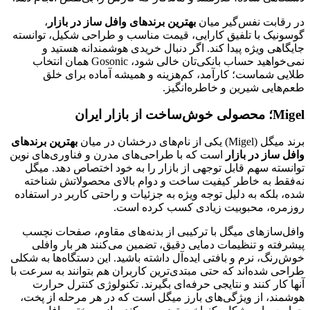
در رقابت نفس‌گیر میان
بهترین برندهای وافل ساز در بازار
،
گوسونیک با تلفیق کارایی، قیمت مناسب و طراحی شکیل، توانسته
جایگاهی ویژه پیدا کند. اگر دنبال خریدی هوشمندانه هستید و
نمی‌خواهید حساب بانکی‌تان خالی شود، Gosonic همان انتخاب
طلایی شماست؛ کارآمد، کم‌هزینه و همیشه آماده برای خلق
طعم‌هایی شیرین و خاطره‌انگیز.
Migel؛ محصولی خوش‌ساخت از بازار ایران
برند میگل (Migel) یکی از نام‌های درخشان در میان
بهترین برندهای
وافل ساز در بازار
است که با طراحی‌های مدرن و فناوری‌های نوین
توانسته سهم قابل توجهی از بازار را به خود اختصاص دهد. میگل
نه‌فقط به خاطر کیفیت ساخت و دوام بالای محصولاتش شناخته
شده، بلکه به دلیل توجه ویژه به جزئیات و راحتی کاربر در استفاده
روزمره، محبوبیت زیادی کسب کرده است.
وافل‌سازهای میگل با ترکیبی از بدنه‌های مقاوم، صفحات نچسب
پیشرفته و تنظیمات دمایی دقیق، تضمین می‌کنند هر بار وافلی
خوش‌رنگ، نرم و بافتی ایده‌آل داشته باشید. این دستگاه‌ها به شکلی
طراحی شده‌اند که حتی مبتدی‌ترین کاربران هم بتوانند به سرعت با
آنها کار کنند و نتایجی حرفه‌ای بگیرند. تکنولوژی کنترل حرارت
هوشمند، از ویژگی‌های بارز میگل است که در هر مرحله از پخت،