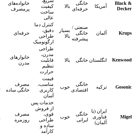
سریع،
Black &
خانگی
خانواده‌های
آمریکا
بالا
کیفیت
م
Decker
حرفه‌ای
پرمصرف
ساخت
عالی
کنترل دما
صنعتی /
بسیار
دقیق،
Krups
آلمان
خانگی
حرفه‌ای
ب
بالا
طراحی
پیشرفته
ارگونومیک
طراحی
مدرن،
خانوارهای
Kenwood
انگلستان
خانگی
بالا
قابلیت
م
مدرن
تنظیم
حرارت
قیمت
خانگی
مناسب،
مصرف
Gosonic
ترکیه
خوب
پ
اقتصادی
کاربری
خانگی ساده
آسان
خدمات پس
از فروش
ایران (با
خانگی
قوی،
مصرف
Migel
فناوری
خوب
پ
ایرانی
طراحی
روزمره
آلمان)
ساده و
کارآمد