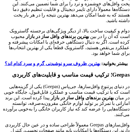
پخت وافل‌های خوشمزه و ترد را برای شما تضمین می‌کنند. این
دستگاه‌ها معمولاً دارای تایمر دیجیتال و قابلیت تنظیم دقیق دما
هستند که به شما امکان می‌دهد بهترین نتیجه را در هر بار پخت
داشته باشید.
دوام و کیفیت ساخت بالا، از دیگر ویژگی‌های برجسته گاستروبک
است که آن را در بین
بهترین برندهای وافل ساز در بازار
محبوب
کرده است. اگر به دنبال دستگاهی حرفه‌ای با امکانات پیشرفته و
عملکرد بی‌نقص هستید، گاستروبک قطعاً یکی از بهترین انتخاب‌ها
برای شما خواهد بود.
بیشتر بخوانید:
بهترین ظروف سرو نوشیدنی گرم و سرد کدام اند؟
Geepas؛ ترکیب قیمت مناسب و قابلیت‌های کاربردی
در دنیای پرتنوع وافل‌سازها، جی‌پاس (Geepas) یکی از گزینه‌هایی
است که با ترکیب قیمت مناسب و عملکرد قابل‌قبول، جایگاه خوبی
در میان
بهترین برندهای وافل ساز در بازار
پیدا کرده است. این برند
اماراتی با تمرکز بر تولید لوازم خانگی مقرون‌به‌صرفه، توانسته
دستگاه‌هایی را عرضه کند که نیاز کاربران خانگی را به‌خوبی برآورده
می‌کنند.
وافل‌سازهای Geepas معمولاً طراحی ساده و در عین حال کاربردی
دارند. این دستگاه‌ها با امکانات پایه مانند صفحات نچسب، کنترل