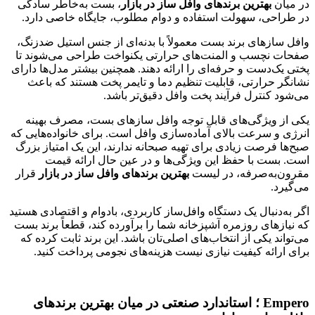
در میان
بهترین برندهای وافل ساز در بازار
، بست به‌خاطر سادگی
در طراحی، سهولت استفاده و دوام مطلوب، جایگاه خاصی دارد.
وافل سازهای برند بست معمولاً با بدنه‌ای از جنس استیل ضدزنگ،
صفحات نچسب و المنت‌های حرارتی یکنواخت طراحی می‌شوند تا
پختی یک‌دست و حرفه‌ای را ارائه دهند. همچنین بیشتر مدل‌ها دارای
نشانگر حرارتی، قابلیت تنظیم دما و تایمر پخت هستند که باعث
می‌شود کنترل فرآیند پخت وافل دقیق‌تر باشد.
یکی از ویژگی‌های قابل توجه وافل سازهای بست، مصرف بهینه
انرژی و سرعت بالای آماده‌سازی وافل است. برای خانواده‌هایی که
صبح‌ها فرصت زیادی برای تهیه صبحانه ندارند، این یک امتیاز بزرگ
است. بست با حفظ این ویژگی‌ها و در عین حال ارائه قیمت
مقرون‌به‌صرفه، در لیست
بهترین برندهای وافل ساز در بازار
قرار
می‌گیرد.
اگر به‌دنبال یک دستگاه وافل‌ساز کاربردی، بادوام و اقتصادی هستید
که نیازهای روزمره آشپزخانه شما را برآورده کند، قطعاً برند بست
می‌تواند یکی از انتخاب‌های اصلی‌تان باشد. این برند ثابت کرده که
برای ارائه کیفیت نیازی نیست هزینه‌های نجومی پرداخت کنید.
Empero ؛ استاندارد صنعتی در میان بهترین برندهای