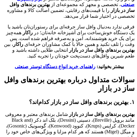
صنعتی
، تخصصی و مجهز که مجموعه‌ای از
بهترین
برندهای وافل
ساز در بازار
را با قیمت‌های رقابتی، تضمین اصالت کالا و مشاوره
تخصصی در اختیار شما قرار می‌دهد.
فرقی ندارد به‌دنبال وافل ساز حرفه‌ای برای رستوران‌تان باشید یا
یک دستگاه خوش‌ساخت برای آشپزخانه خانه‌تان؛ در
راکار
همه‌چیز
برای یک خرید هوشمندانه، امن و به‌صرفه فراهم شده است. پس
وقت را تلف نکنید و همین حالا با کمک مشاوران حرفه‌ای
راکار
، بین
بهترین برندهای وافل ساز در بازار
انتخابی طلایی داشته باشید و
طعم شیرین وافل‌های دست‌پخت خودتان را تجربه کنید.
بیشتر بخوانید:
راهنمای خرید انواع دستگاه توستر صنعتی
سوالات متداول درباره بهترین برندهای وافل
ساز در بازار
۱. بهترین برندهای وافل ساز در بازار کدام‌اند؟
بهترین برندهای وافل ساز در بازار
شامل برندهای معتبر و معروفی
مانند برویل (Breville)، دسینی (Dessini)، بلک اند دکر (Black and
Decker)، کراپس (Krups)، کنوود (Kenwood)، گوسونیک (Gosonic)،
و میگل (Migel) هستند که هر کدام مزایا و ویژگی‌های خاص خود را