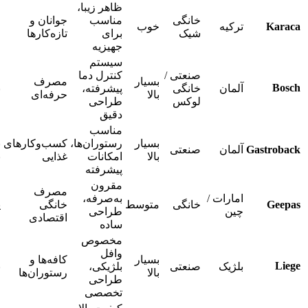
ظاهر زیبا،
خانگی
مناسب
جوانان و
Karaca
ترکیه
خوب
م
شیک
برای
تازه‌کارها
جهیزیه
سیستم
صنعتی /
کنترل دما
بسیار
مصرف
Bosch
آلمان
خانگی
پیشرفته،
ب
بالا
حرفه‌ای
لوکس
طراحی
دقیق
مناسب
بسیار
رستوران‌ها،
کسب‌وکارهای
ب
Gastroback
آلمان
صنعتی
بالا
امکانات
غذایی
ب
پیشرفته
مقرون
مصرف
امارات /
به‌صرفه،
Geepas
خانگی
متوسط
خانگی
پ
چین
طراحی
اقتصادی
ساده
مخصوص
وافل
بسیار
کافه‌ها و
Liege
بلژیک
صنعتی
بلژیکی،
ب
بالا
رستوران‌ها
طراحی
تخصصی