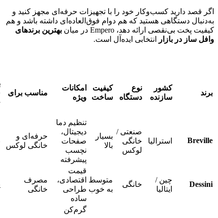
اگر قصد دارید کسب‌وکار خود را با تجهیزات حرفه‌ای مجهز کنید و
به‌دنبال دستگاهی هستید که هم دوام فوق‌العاده‌ای داشته باشد و هم
کیفیت پخت بی‌نقصی ارائه دهد، Empero در میان
بهترین برندهای
وافل ساز در بازار
انتخابی ایده‌آل است.
ب
کشور
نوع
کیفیت
امکانات
برند
مناسب برای
ق
سازنده
دستگاه
ساخت
ویژه
ح
تنظیم دما
صنعتی /
دیجیتال،
بسیار
حرفه‌ای و
Breville
استرالیا
خانگی
صفحات
ب
بالا
خانگی لوکس
لوکس
نچسب
پیشرفته
قیمت
چین /
متوسط
اقتصادی،
مصرف
Dessini
خانگی
پ
ایتالیا
به خوب
طراحی
خانگی
ساده
گرم‌کن