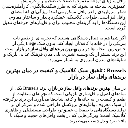
وافل‌سازهای Liege معمولاً با صفحات ضخیم‌تر و گرمایش
عمیق‌تری ساخته می‌شوند که به طرز شگفت‌انگیزی کاراملیزه‌شدن
شکر مرواریدی را در وافل ممکن می‌کنند؛ ویژگی‌ای که امضای
وافل لیژ است. طراحی کلاسیک، عملکرد پایدار و ساختار مقاوم،
این دستگاه‌ها را به گزینه‌ای محبوب برای وافل‌بازهای حرفه‌ای تبدیل
کرده است.
اگر شما هم به دنبال دستگاهی هستید که تجربه‌ای از طعم ناب
بلژیکی را در خانه یا کافه‌تان ایجاد کند، بدون شک Liege یکی از
خاص‌ترین انتخاب‌ها در بین
بهترین برندهای وافل ساز در بازار
است.
این برند بیشتر از یک وسیله آشپزی، پلی میان فرهنگ غذایی بلژیک و
سلیقه‌های مدرن امروزی به شمار می‌رود.
Brussels ؛ تلفیق سبک کلاسیک و کیفیت در میان بهترین
برندهای وافل ساز در بازار
در میان
بهترین برندهای وافل ساز در بازار
، برند Brussels یکی از
نمادهای اصیل وافل‌سازی بلژیکی است که تجربه‌ای متفاوت از
طعم و کیفیت را به خانه‌ها و کافی‌شاپ‌ها می‌آورد. این برند برگرفته
از سبک معروف وافل‌های بروکسل طراحی شده و تمرکز آن بر
تولید دستگاه‌هایی با صفحات عمیق‌تر، طراحی مستطیلی و ظاهری
کلاسیک است؛ ویژگی‌هایی که در پخت وافل‌های حجیم و سبک با
بافت ترد و دل‌چسب بی‌نظیرند.