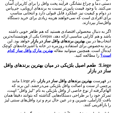
دستی دما و چراغ نشانگر، فرآیند پخت وافل را برای کاربران آسان
می‌کنند. با وجود قیمت پایین‌تر نسبت به برندهای اروپایی، جی‌پاس
در دوام و کیفیت نیز عملکرد قابل قبولی دارد و انتخابی مناسب
برای افرادی است که نمی‌خواهند هزینه زیادی برای خرید دستگاه
وافل‌ساز بپردازند.
اگر به دنبال محصولی اقتصادی هستید که هم ظاهر خوبی داشته
باشد و هم کارایی مناسبی ارائه دهد، Geepas یکی از هوشمندانه‌ترین
انتخاب‌ها در بین
بهترین برندهای وافل ساز در بازار
خواهد بود. این
برند به‌خصوص برای استفاده روزمره در خانه یا آشپزخانه‌های کوچک
ایده‌آل است. همچنین میتوانید مقاله
بهترین مارک وافل ساز کدام
است؟
را مطالعه کنید.
Liege؛ طعم اصیل بلژیکی در میان بهترین برندهای وافل
ساز در بازار
در فهرست
بهترین برندهای وافل ساز در بازار
، نام Liege مانند
پرچمی از سنت و اصالت وافل بلژیکی می‌درخشد. این برند که
الهام‌گرفته از نوع خاصی از وافل بلژیکی به نام “لیژ وافل” است،
تمرکز خود را بر طراحی دستگاه‌هایی گذاشته که بتوانند دقیقاً همان
بافت کاراملی، شیرین و در عین حال نرم و ترد وافل‌های سنتی لیژ
را بازآفرینی کنند.