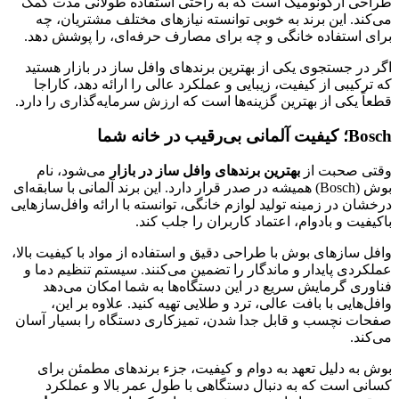
طراحی ارگونومیک است که به راحتی استفاده طولانی مدت کمک
می‌کند. این برند به خوبی توانسته نیازهای مختلف مشتریان، چه
برای استفاده خانگی و چه برای مصارف حرفه‌ای، را پوشش دهد.
اگر در جستجوی یکی از بهترین برندهای وافل ساز در بازار هستید
که ترکیبی از کیفیت، زیبایی و عملکرد عالی را ارائه دهد، کاراجا
قطعاً یکی از بهترین گزینه‌ها است که ارزش سرمایه‌گذاری را دارد.
Bosch؛ کیفیت آلمانی بی‌رقیب در خانه شما
وقتی صحبت از
بهترین برندهای وافل ساز در بازار
می‌شود، نام
بوش (Bosch) همیشه در صدر قرار دارد. این برند آلمانی با سابقه‌ای
درخشان در زمینه تولید لوازم خانگی، توانسته با ارائه وافل‌سازهایی
باکیفیت و بادوام، اعتماد کاربران را جلب کند.
وافل سازهای بوش با طراحی دقیق و استفاده از مواد با کیفیت بالا،
عملکردی پایدار و ماندگار را تضمین می‌کنند. سیستم تنظیم دما و
فناوری گرمایش سریع در این دستگاه‌ها به شما امکان می‌دهد
وافل‌هایی با بافت عالی، ترد و طلایی تهیه کنید. علاوه بر این،
صفحات نچسب و قابل جدا شدن، تمیزکاری دستگاه را بسیار آسان
می‌کند.
بوش به دلیل تعهد به دوام و کیفیت، جزء برندهای مطمئن برای
کسانی است که به دنبال دستگاهی با طول عمر بالا و عملکرد