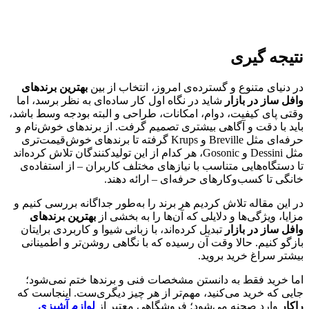
نتیجه گیری
در دنیای متنوع و گسترده‌ی امروز، انتخاب از بین
بهترین برندهای
وافل ساز در بازار
شاید در نگاه اول کار ساده‌ای به نظر برسد، اما
وقتی پای کیفیت، دوام، امکانات، طراحی و البته بودجه وسط باشد،
باید با دقت و آگاهی بیشتری تصمیم گرفت. از برندهای خوش‌نام و
حرفه‌ای مثل Breville و Krups گرفته تا برندهای خوش‌قیمت‌تری
مثل Dessini و Gosonic، هر کدام از این تولیدکنندگان تلاش کرده‌اند
تا دستگاه‌هایی متناسب با نیازهای مختلف کاربران – از استفاده‌ی
خانگی تا کسب‌وکارهای حرفه‌ای – ارائه دهند.
در این مقاله تلاش کردیم هر برند را به‌طور جداگانه بررسی کنیم و
مزایا، ویژگی‌ها و دلایلی که آن‌ها را به بخشی از
بهترین برندهای
وافل ساز در بازار
تبدیل کرده‌اند، با زبانی شیوا و کاربردی برایتان
بازگو کنیم. حالا وقت آن رسیده که با نگاهی روشن‌تر و اطمینانی
بیشتر سراغ خرید بروید.
اما خرید فقط به دانستن مشخصات فنی و برندها ختم نمی‌شود؛
جایی که خرید می‌کنید، مهم‌تر از هر چیز دیگری‌ست. اینجاست که
راکار
وارد صحنه می‌شود؛ فروشگاهی معتبر از
لوازم آشپزی