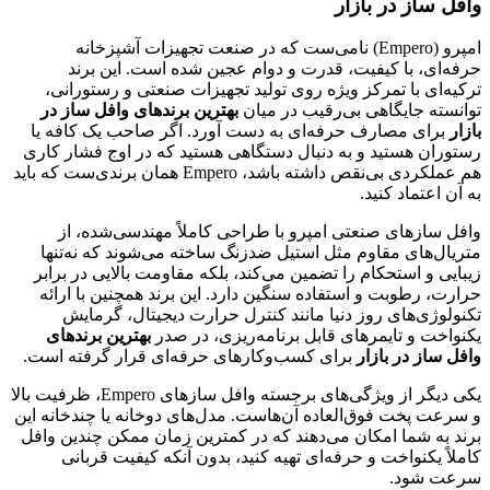
وافل ساز در بازار
امپرو (Empero) نامی‌ست که در صنعت تجهیزات آشپزخانه
حرفه‌ای، با کیفیت، قدرت و دوام عجین شده است. این برند
ترکیه‌ای با تمرکز ویژه روی تولید تجهیزات صنعتی و رستورانی،
توانسته جایگاهی بی‌رقیب در میان
بهترین برندهای وافل ساز در
بازار
برای مصارف حرفه‌ای به دست آورد. اگر صاحب یک کافه یا
رستوران هستید و به دنبال دستگاهی هستید که در اوج فشار کاری
هم عملکردی بی‌نقص داشته باشد، Empero همان برندی‌ست که باید
به آن اعتماد کنید.
وافل سازهای صنعتی امپرو با طراحی کاملاً مهندسی‌شده، از
متریال‌های مقاوم مثل استیل ضدزنگ ساخته می‌شوند که نه‌تنها
زیبایی و استحکام را تضمین می‌کند، بلکه مقاومت بالایی در برابر
حرارت، رطوبت و استفاده سنگین دارد. این برند همچنین با ارائه
تکنولوژی‌های روز دنیا مانند کنترل حرارت دیجیتال، گرمایش
یکنواخت و تایمرهای قابل برنامه‌ریزی، در صدر
بهترین برندهای
وافل ساز در بازار
برای کسب‌وکارهای حرفه‌ای قرار گرفته است.
یکی دیگر از ویژگی‌های برجسته وافل سازهای Empero، ظرفیت بالا
و سرعت پخت فوق‌العاده آن‌هاست. مدل‌های دوخانه یا چندخانه این
برند به شما امکان می‌دهند که در کمترین زمان ممکن چندین وافل
کاملاً یکنواخت و حرفه‌ای تهیه کنید، بدون آنکه کیفیت قربانی
سرعت شود.