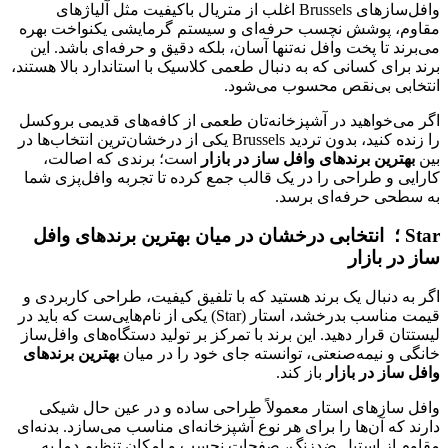
وافل‌سازهای Brussels اغلب از متریال باکیفیت مثل آلیاژهای
مقاوم، پوشش نچسب حرفه‌ای و سیستم گرمایشی یکنواخت بهره
می‌برند تا پخت وافل نه‌تنها آسان، بلکه دقیق و حرفه‌ای باشد. این
برند برای کسانی که به دنبال طعمی کلاسیک با استاندارد بالا هستند،
انتخابی بی‌نقص محسوب می‌شود.
اگر می‌خواهید در آشپزخانه‌تان طعمی از کافه‌های قدیمی بروکسل
را زنده کنید، بدون تردید Brussels یکی از درخشان‌ترین انتخاب‌ها در
بین
بهترین برندهای وافل ساز در بازار
است؛ برندی که اصالت،
کارایی و طراحی را در یک قالب جمع کرده تا تجربه وافل‌پزی شما
به سطحی حرفه‌ای برسد.
Star ؛ انتخابی درخشان در میان بهترین برندهای وافل
ساز در بازار
اگر به دنبال یک برند هستید که با تلفیق کیفیت، طراحی کاربردی و
قیمت مناسب بدرخشد، استار (Star) یکی از نام‌هایی‌ست که باید در
لیستتان قرار دهید. این برند با تمرکز بر تولید دستگاه‌های وافل‌ساز
خانگی و نیمه‌صنعتی، توانسته جای خود را در میان
بهترین برندهای
وافل ساز در بازار
باز کند.
وافل سازهای استار معمولاً طراحی ساده و در عین حال شیکی
دارند که آن‌ها را برای هر نوع آشپزخانه‌ای مناسب می‌سازد. بدنه‌ای
مقاوم از استیل ضدزنگ، صفحات نچسب و امکان تنظیم دما به