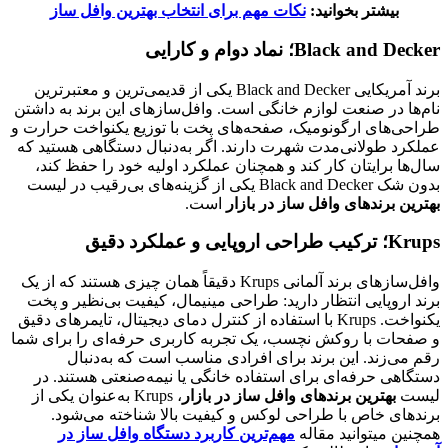
بیشتر بخوانید:
نکات مهم برای انتخاب بهترین وافل ساز
Black and Decker؛ نماد دوام و کارایی
برند آمریکایی Black and Decker یکی از قدیمی‌ترین و معتبرترین
نام‌ها در صنعت لوازم خانگی است. وافل‌سازهای این برند به داشتن
طراحی‌های ارگونومیک، صفحه‌های پخت با توزیع یکنواخت حرارت و
عملکرد طولانی‌مدت شهرت دارند. اگر به‌دنبال دستگاهی هستید که
سال‌ها برایتان کار کند و همچنان عملکرد اولیه خود را حفظ کند،
بدون شک Black and Decker یکی از گزینه‌های بی‌رقیب در لیست
بهترین برندهای وافل ساز در بازار
است.
Krups؛ ترکیب طراحی اروپایی و عملکرد دقیق
وافل‌سازهای برند آلمانی Krups دقیقاً همان چیزی هستند که از یک
برند اروپایی انتظار دارید: طراحی مینیمال، کیفیت بی‌نظیر و پخت
یکنواخت. Krups با استفاده از کنترل دمای دیجیتال، تایمرهای دقیق
و صفحات با روکش نچسب، یک تجربه کاربری حرفه‌ای را برای شما
رقم می‌زند. این برند برای افرادی مناسب است که به‌دنبال
دستگاهی حرفه‌ای برای استفاده خانگی یا نیمه‌صنعتی هستند. در
لیست
بهترین برندهای وافل ساز در بازار
، Krups به‌عنوان یکی از
برندهای خاص با طراحی لوکس و کیفیت بالا شناخته می‌شود.
همچنین میتوانید مقاله
مهم‌ترین کاربرد دستگاه وافل ساز در