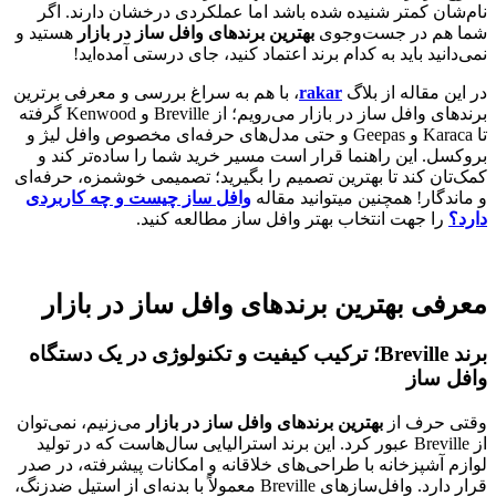
نام‌شان کمتر شنیده شده باشد اما عملکردی درخشان دارند. اگر
شما هم در جست‌وجوی
بهترین برندهای وافل ساز در بازار
هستید و
نمی‌دانید باید به کدام برند اعتماد کنید، جای درستی آمده‌اید!
در این مقاله از بلاگ
rakar
، با هم به سراغ بررسی و معرفی برترین
برندهای وافل ساز در بازار می‌رویم؛ از Breville و Kenwood گرفته
تا Karaca و Geepas و حتی مدل‌های حرفه‌ای مخصوص وافل لیژ و
بروکسل. این راهنما قرار است مسیر خرید شما را ساده‌تر کند و
کمک‌تان کند تا بهترین تصمیم را بگیرید؛ تصمیمی خوشمزه، حرفه‌ای
و ماندگار! همچنین میتوانید مقاله
وافل ساز چیست و چه کاربردی
دارد؟
را جهت انتخاب بهتر وافل ساز مطالعه کنید.
معرفی بهترین برندهای وافل ساز در بازار
برند Breville؛ ترکیب کیفیت و تکنولوژی در یک دستگاه
وافل ساز
وقتی حرف از
بهترین برندهای وافل ساز در بازار
می‌زنیم، نمی‌توان
از Breville عبور کرد. این برند استرالیایی سال‌هاست که در تولید
لوازم آشپزخانه با طراحی‌های خلاقانه و امکانات پیشرفته، در صدر
قرار دارد. وافل‌سازهای Breville معمولاً با بدنه‌ای از استیل ضدزنگ،