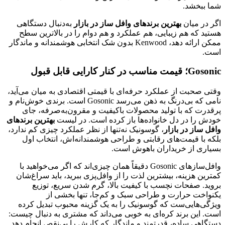
شما ببخشد.
اگر در میان
بهترین برندهای وافل ساز در بازار
به‌دنبال دستگاهی
هستید که هم زیبایی، هم عملکرد و هم دوام را در بالاترین سطح
ممکن ارائه دهد، Kenwood بدون شک انتخابی هوشمندانه و ماندگار
است.
Gosonic؛ قیمت مناسب در کنار کارایی قابل قبول
وقتی صحبت از عملکرد حرفه‌ای با قیمتی اقتصادی به میان می‌آید،
نامی که بی‌درنگ به ذهن می‌رسد Gosonic است. برندی خوش‌نام و
پرقدرت که با تولید محصولات باکیفیت و مقرون‌به‌صرفه، جای
خودش را در دل خانواده‌ها باز کرده است. در لیست
بهترین برندهای
وافل ساز در بازار
، گوسونیک نه‌تنها از نظر عملکرد چیزی کم ندارد،
بلکه با قیمت‌های رقابتی و طراحی هوشمندانه‌اش، انتخاب اول
بسیاری از خریداران باهوش است.
وافل‌سازهای Gosonic دقیقاً همان چیزی‌اند که اگر می‌خواهید با
کمترین هزینه، بیشترین لذت را از وافل‌پزی ببرید، باید سراغ‌شان
بروید. صفحات نچسب با کیفیت بالا، گرم شدن سریع، توزیع
یکنواخت حرارت و طراحی سبک و کم‌جا، تنها بخشی از
ویژگی‌هایی‌ست که گوسونیک را به یک گزینه محبوب تبدیل کرده
است. این برند کره‌ای به خوبی می‌داند که مشتری به دنبال چیست:
دستگاهی ساده، قدرتمند و ماندگار که کارش را بی‌نقص انجام دهد.