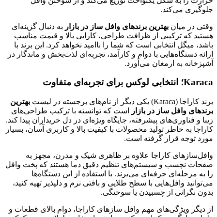
حرارت را به شکل یکنواخت توزیع می‌کند و از سوختن وافل
جلوگیری می‌کند.
وقتی در میان
بهترین برندهای وافل ساز در بازار
به دنبال گزینه‌ای
هستید که ترکیبی از ظرافت طراحی، کارایی بالا و قیمت مناسب
باشد، میگل انتخابی است که شما را ناامید نخواهد کرد. این برند با
ارائه دستگاه‌هایی با دوام و کارآمد، تجربه‌ای لذت‌بخش و ماندگار در
آشپزخانه به ارمغان می‌آورد.
Karaca؛ انتخابی لوکس برای تجربه‌ای متفاوت
برند کاراجا (Karaca) یکی دیگر از نام‌های برجسته در لیست
بهترین
برندهای وافل ساز در بازار
است که توانسته با ترکیب طراحی‌های
زیبا و فناوری‌های پیشرفته، جایگاه ویژه‌ای در دل خریداران پیدا کند.
کاراجا به خاطر تولید محصولات با کیفیت بالا و کاربری آسان، بسیار
مورد توجه قرار گرفته است.
وافل‌سازهای کاراجا علاوه بر ظاهری شیک و مدرن، مجهز به
صفحات نچسب و سیستم‌های تنظیم دقیق دما هستند که پخت وافل
را به مرحله‌ای حرفه‌ای می‌برند. با استفاده از این دستگاه‌ها
می‌توانید وافل‌هایی با سطح طلایی و بافتی نرم و دلپذیر تهیه کنید،
بدون نگرانی از چسبیدن یا سوختگی.
از دیگر ویژگی‌های مهم وافل سازهای کاراجا، دوام بالای قطعات و