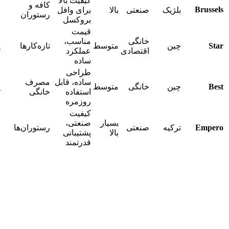
کیفیت بالا
کافه و
Brussels
بلژیک
صنعتی
بالا
برای وافل
ب
رستوران
بروکسل
قیمت
خانگی
مناسب،
Star
چین
متوسط
تازه‌کارها
پ
اقتصادی
عملکرد
ساده
طراحی
ساده، قابل
مصرف
Best
چین
خانگی
متوسط
پ
استفاده
خانگی
روزمره
کیفیت
بسیار
صنعتی،
Empero
ترکیه
صنعتی
رستوران‌ها
ب
بالا
پشتیبانی
قدرتمند