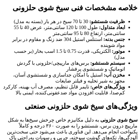
خلاصه مشخصات فنی سیخ شوی حلزونی
ظرفیت شستشو
:
30 تا 70 سیخ در هر بار (بسته به مدل)
ابعاد متداول
:
طول 100 تا 120 سانتی‌متر، عرض 40 تا 55
سانتی‌متر، ارتفاع 80 تا 95 سانتی‌متر
جنس بدنه
:
استنلس استیل 304 ضد زنگ و مقاوم در برابر
مواد شوینده
موتور
:
الکتریکی، قدرت 0.75 تا 1.5 اسب بخار (بر حسب
مدل)
سیستم شستشو
:
برس‌های مارپیچی/حلزونی با گردش
اتوماتیک و شستشوی پرفشار
مخزن آب
:
استیل با امکان جداسازی و شستشوی آسان،
مجهز به شیر تخلیه و فیلتر ضایعات
ویژگی‌های خاص
:
تایمر قابل تنظیم، مصرف آب بهینه، کارکرد
کم‌صدا، قابلیت افزودن مواد ضدعفونی‌کننده، ایمنی بالا
ویژگی‌های سیخ شوی حلزونی صنعتی
سیخ شوی حلزونی
به دلیل مکانیزم خاص چرخش سیخ‌ها به شکل
مارپیچ درون برس، شستشو را به صورت ۳۶۰ درجه و کاملاً
یکنواخت انجام می‌دهد. این فناوری باعث می‌شود حتی سخت‌ترین
آلودگی‌ها، تکه‌های گوشت سوخته، چربی و رسوبات به‌راحتی پاک