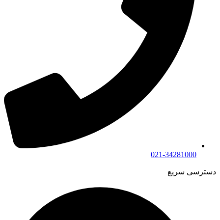
021-34281000
دسترسی سریع