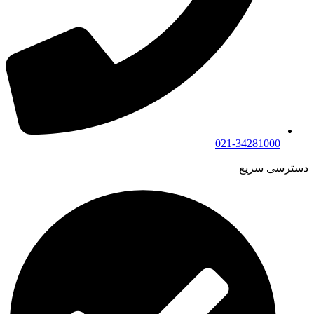
021-34281000
دسترسی سریع