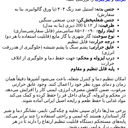
جنس بدنه:
استیل ضد زنگ ۳۰۴ (یا ورق گالوانیزه، بنا به
سفارش)
جنس شعله‌پخش‌کن:
چدن صنعتی سنگین
ظرفیت:
از ۱۲ تا 200 دیزی (بنا به مدل)
ابعاد رایج:
۹۰×۶۰×۸۵ سانتی‌متر (قابل سفارشی‌سازی)
نوع سوخت:
گاز شهری یا گاز مایع (قابلیت استفاده با هر دو)
درجه حرارت:
قابل تنظیم
عایق حرارتی:
پشم سنگ یا پشم شیشه (جلوگیری از هدررفت
انرژی)
درب ایزوله و محکم:
جهت حفظ دما و جلوگیری از اتلاف
حرارت
پایه قابل تنظیم و مقاوم
امکان تنظیم دما و کنترل شعله، باعث می‌شود آشپزها دقیقاً همان
زمان و دمای مورد نظر خود را اعمال کنند. وجود عایق حرارتی
مرغوب، ضمن کاهش مصرف انرژی، ایمنی کار را افزایش می‌دهد.
درِ محکم و ایزوله، گرمای داخل فر را حفظ کرده و کمک می‌کند
مواد غذایی با حفظ طعم و رایحه اصیل ایرانی آماده شوند.
برخی مدل‌ها دارای سینی تخلیه و چکه‌گیر، تایمر، نشانگر دما و شیر
گاز استاندارد هستند که ایمنی و راحتی استفاده را چند برابر می‌کند.
پایه‌های مستحکم دستگاه قابلیت تنظیم ارتفاع را دارند تا در هر
محیطی، تراز و ایمن نصب شود.