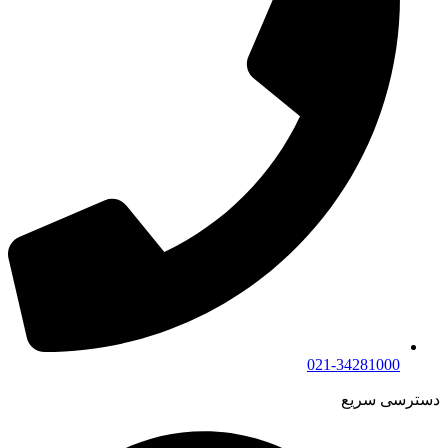
021-34281000
دسترسی سریع