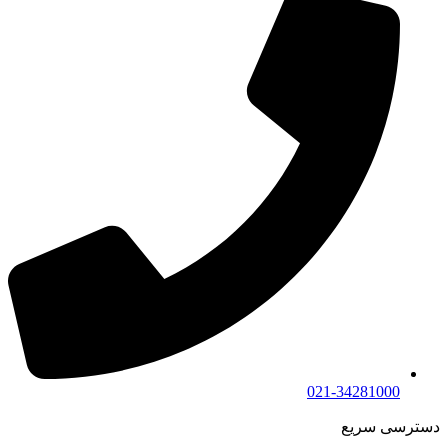
021-34281000
دسترسی سریع