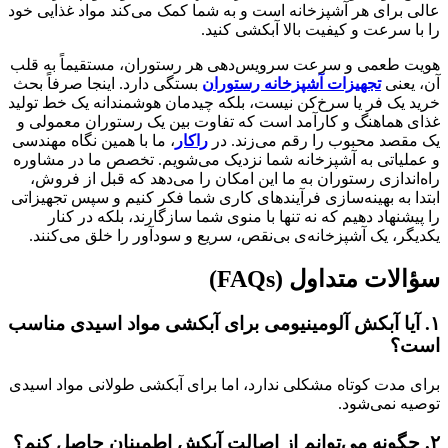
عالی برای هر آشپزخانه است و به شما کمک می‌کند مواد غذایی خود
را با سرعت و کیفیت بالا آبکشی کنید.
هویت طعمی و سرعت سرویس‌دهی هر رستوران، مستقیماً به قلب
آن، یعنی
تجهیزات آشپزخانه رستوران
بستگی دارد. اینجا صرفاً بحث
خرید یک فر یا سرخ‌کن نیست، بلکه چیدمان هوشمندانه یک خط تولید
غذای هماهنگ و کارآمد است که تفاوت بین یک رستوران معمولی و
یک مقصد محبوب را رقم می‌زند. در
راکار
، ما با همین نگاه مهندسی
و عملیاتی به آشپزخانه شما نزدیک می‌شویم. تخصص ما در مشاوره
راه‌اندازی رستوران به ما این امکان را می‌دهد که قبل از فروش،
ابتدا به بهینه‌سازی فرآیندهای کاری شما فکر کنیم و سپس تجهیزاتی
را پیشنهاد دهیم که نه تنها با منوی شما سازگارند، بلکه در کنار
یکدیگر، یک آشپزخانه‌ی بی‌نقص، سریع و سودآور را خلق می‌کنند.
سؤالات متداول (FAQs)
۱.
آیا آبکش آلومینیومی برای آبکشی مواد اسیدی مناسب
است؟
برای مدت کوتاه مشکلی ندارد، اما برای آبکشی طولانی مواد اسیدی
توصیه نمی‌شود.
۲.
چگونه می‌توانم از اصالت آبکش اطمینان حاصل کنم؟