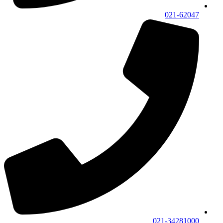
021-62047
021-34281000