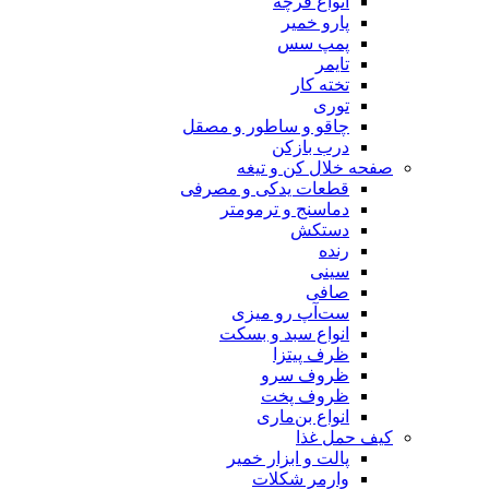
انواع فرچه
پارو خمیر
پمپ سس
تایمر
تخته کار
توری
چاقو و ساطور و مصقل
درب بازکن
صفحه خلال کن و تیغه
قطعات یدکی و مصرفی
دماسنج و ترمومتر
دستکش
رنده
سینی
صافی
ست‌آپ رو میزی
انواع سبد و بسکت
ظرف پیتزا
ظروف سرو
ظروف پخت
انواع بن‌ماری
کیف حمل غذا
پالت و ابزار خمیر
وارمر شکلات