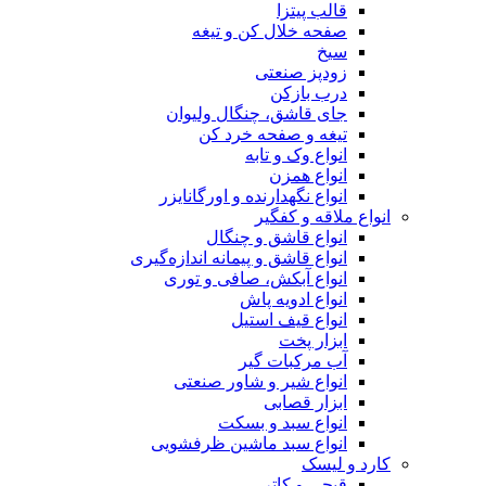
قالب پیتزا
صفحه خلال کن و تیغه
سیخ
زودپز صنعتی
درب بازکن
جای قاشق، چنگال ولیوان
تیغه و صفحه خرد کن
انواع وک و تابه
انواع همزن
انواع نگهدارنده و اورگانایزر
انواع ملاقه و کفگیر
انواع قاشق و چنگال
انواع قاشق و پیمانه اندازه‌گیری
انواع آبکش، صافی و توری
انواع ادویه پاش
انواع قیف استیل
ابزار پخت
آب مرکبات گیر
انواع شیر و شاور صنعتی
ابزار قصابی
انواع سبد و بسکت
انواع سبد ماشین ظرفشویی
کارد و لیسک
قیچی و کاتر