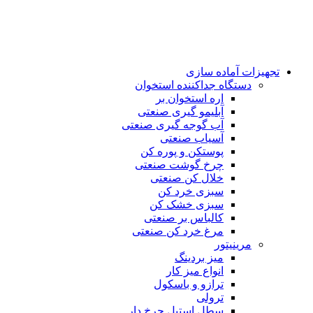
تجهیزات آماده سازی
دستگاه جداکننده استخوان
اره استخوان بر
آبلیمو گیری صنعتی
آب گوجه گیری صنعتی
آسیاب صنعتی
پوستکن و پوره کن
چرخ گوشت صنعتی
خلال کن صنعتی
سبزی خرد کن
سبزی خشک کن
کالباس بر صنعتی
مرغ خرد کن صنعتی
مرینیتور
میز بردینگ
انواع میز کار
ترازو و باسکول
ترولی
سطل استیل چرخ دار