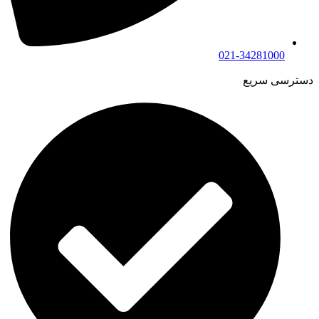
021-34281000
دسترسی سریع