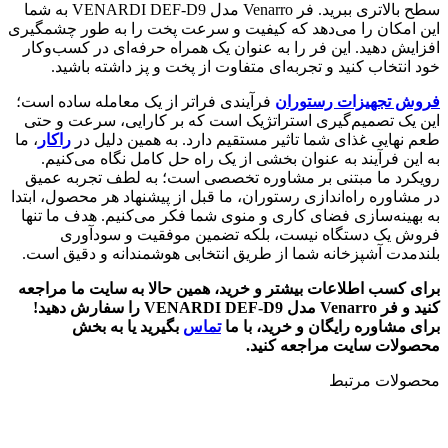
سطح بالاتری ببرید. فر Venarro مدل VENARDI DEF-D9 به شما
این امکان را می‌دهد که کیفیت و سرعت پخت را به طور چشمگیری
افزایش دهید. این فر را به عنوان یک همراه حرفه‌ای در کسب‌وکار
خود انتخاب کنید و تجربه‌ای متفاوت از پخت و پز داشته باشید.
فروش تجهیزات رستوران
فرآیندی فراتر از یک معامله ساده است؛
این یک تصمیم‌گیری استراتژیک است که بر کارایی، سرعت و حتی
طعم نهایی غذای شما تاثیر مستقیم دارد. به همین دلیل در
راکار
، ما
به این فرآیند به عنوان بخشی از یک راه حل کامل نگاه می‌کنیم.
رویکرد ما مبتنی بر مشاوره تخصصی است؛ به لطف تجربه عمیق
در مشاوره راه‌اندازی رستوران، ما قبل از پیشنهاد هر محصول، ابتدا
به بهینه‌سازی فضای کاری و منوی شما فکر می‌کنیم. هدف ما تنها
فروش یک دستگاه نیست، بلکه تضمین موفقیت و سودآوری
بلندمدت آشپزخانه شما از طریق انتخابی هوشمندانه و دقیق است.
برای کسب اطلاعات بیشتر و خرید، همین حالا به سایت ما مراجعه
کنید و فر Venarro مدل VENARDI DEF-D9
را سفارش دهید
!
برای مشاوره رایگان و خرید، با ما
تماس
بگیرید یا به بخش
محصولات سایت مراجعه کنید.
محصولات مرتبط