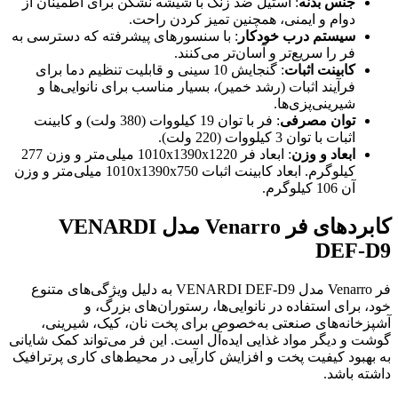
جنس بدنه
: استیل ضد زنگ با شیشه نشکن برای اطمینان از
دوام و ایمنی، همچنین تمیز کردن راحت.
سیستم درب خودکار
: با سنسورهای پیشرفته که دسترسی به
فر را سریع‌تر و آسان‌تر می‌کنند.
کابینت اثبات
: گنجایش 10 سینی و قابلیت تنظیم دما برای
فرآیند اثبات (رشد خمیر)، بسیار مناسب برای نانوایی‌ها و
شیرینی‌پزی‌ها.
توان مصرفی
: فر با توان 19 کیلووات (380 ولت) و کابینت
اثبات با توان 3 کیلووات (220 ولت).
ابعاد و وزن
: ابعاد فر 1010x1390x1220 میلی‌متر و وزن 277
کیلوگرم. ابعاد کابینت اثبات 1010x1390x750 میلی‌متر و وزن
آن 106 کیلوگرم.
کابردهای فر Venarro مدل VENARDI
DEF-D9
فر Venarro مدل VENARDI DEF-D9 به دلیل ویژگی‌های متنوع
خود، برای استفاده در نانوایی‌ها، رستوران‌های بزرگ، و
آشپزخانه‌های صنعتی به‌خصوص برای پخت نان، کیک، شیرینی،
گوشت و دیگر مواد غذایی ایده‌آل است. این فر می‌تواند کمک شایانی
به بهبود کیفیت پخت و افزایش کارآیی در محیط‌های کاری پرترافیک
داشته باشد.