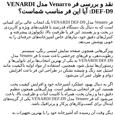
نقد و بررسی فر Venarro مدل VENARDI
DEF-D9
:
آیا این فر مناسب شماست؟
فر Venarro مدل VENARDI DEF-D9 یک انتخاب عالی برای کسانی
است که به دنبال یک دستگاه قدرتمند با قابلیت‌های ویژه و کاربردی
در پخت و پز هستند. این فر با ظرفیت بالا، تکنولوژی پیشرفته و
کنترل‌های دقیق خود، نیازهای خاص آشپزخانه‌های حرفه‌ای را به
خوبی پوشش می‌دهد.
ویژگی‌هایی همچون صفحه نمایش لمسی رنگی، سیستم
رطوبت‌دهی، و فن‌های چرخشی باعث شده تا فر Venarro مدل
VENARDI DEF-D9 به یکی از بهترین انتخاب‌ها برای نانوایی‌ها و
رستوران‌ها تبدیل شود. همچنین، استفاده از مواد اولیه باکیفیت مانند
استیل ضد زنگ و شیشه نشکن در طراحی این فر باعث افزایش
دوام و طول عمر آن می‌شود.
اگر به دنبال بهبود عملکرد آشپزخانه خود و افزایش کیفیت پخت
هستید، این فر انتخابی بی‌نظیر است. ویژگی‌هایی همچون تنظیم
دقیق دما و زمان پخت، همراه با کابینت اثبات و ظرفیت بالا، باعث
می‌شود که فر Venarro مدل VENARDI DEF-D9 یکی از گزینه‌های
ایده‌آل برای کسب‌وکارهای پرکار و پرترافیک باشد.
دیگر وقت آن رسیده که آشپزخانه خود را با بهترین تجهیزات به