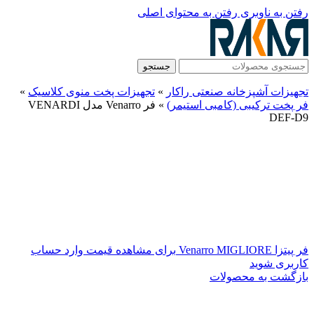
رفتن به ناوبری
رفتن به محتوای اصلی
جستجو
تجهیزات آشپزخانه صنعتی راکار
»
تجهیزات پخت منوی کلاسیک
»
فر پخت ترکیبی (کامبی استیمر)
»
فر Venarro مدل VENARDI
DEF-D9
فر پیتزا Venarro MIGLIORE
برای مشاهده قیمت وارد حساب
کاربری شوید
بازگشت به محصولات