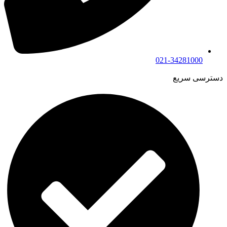
021-34281000
دسترسی سریع