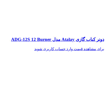
دونر کباب گازی Atalay مدل ADG-12S 12 Burner
برای مشاهده قیمت وارد حساب کاربری شوید