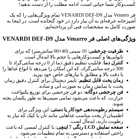
کسب‌وکار شما حیاتی است، ادامه مطلب را از دست ندهید!
فر Venarro مدل VENARDI DEF-D9 تمام ویژگی‌هایی را که یک
آشپزخانه حرفه‌ای به آن نیاز دارد در خود گنجانده است. در اینجا به
صورت کامل به مشخصات فنی آن پرداخته‌ایم:
ویژگی‌های اصلی فر Venarro مدل VENARDI DEF-D9
ظرفیت چرخشی
: 10 سینی (40×60 سانتی‌متر) که برای
نانوایی‌ها و کسب‌وکارهایی با حجم بالا ایده‌آل است.
کنترل دما
: قابلیت تنظیم دقیق دما از 0 درجه سانتی‌گراد تا
300 درجه سانتی‌گراد، که این امکان را می‌دهد تا انواع غذاها را
با دقت بالا و مطابق با نیازهای خاص خود بپزید.
زمان پخت قابل تنظیم
: تایمر دیجیتال برای کنترل دقیق زمان
پخت، با نمایش زمان به صورت آنی و ساده.
فن چرخشی دوگانه
: دو فن چرخشی برای توزیع یکنواخت
حرارت، که باعث می‌شود تمامی سینی‌ها به طور یکسان پخته
شوند.
سیستم رطوبت‌دهی خودکار یا دستی
: این ویژگی برای
اطمینان از پخت مناسب غذاهایی مانند نان یا کیک که نیاز به
رطوبت دارند، ایده‌آل است.
صفحه نمایش
LCD
رنگی 7 اینچی
: با کنترل لمسی که باعث
راحتی استفاده و دسترسی به تمام تنظیمات می‌شود.