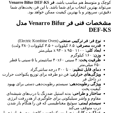
کوچک و متوسط هم مناسب باشد،
فر
Venarro Bifur DEF-KS
می‌تواند بهترین انتخاب برای شما باشد. با این فر، پخت‌های شما
دقیق‌تر، سریع‌تر و با بهترین کیفیت ممکن خواهد بود.
مشخصات فنی فر Venarro Bifur مدل
DEF-KS
نوع فر
:
فر ترکیبی صنعتی
(Electric Kombine Oven)
قدرت مصرفی
: ۶.۵ کیلووات + ۳.۵ کیلووات (۳۸۰ ولت)
ابعاد کلی
: ۱۱۰۰ x ۹۴۰ x ۹۵۰ میلی‌متر
وزن
: ۱۶۰ کیلوگرم
ظرفیت پخت
: ۴ سینی ۴۰x۶۰ سانتیمتر یا ۵ سینی با قطر
۲۵۰ میلی‌متر
دمای قابل تنظیم
: ۰ تا ۳۰۰ درجه سانتی‌گراد
ویژگی‌های حرارتی
: فن دو طرفه برای توزیع یکنواخت حرارت
در داخل فر
ویژگی رطوبت‌دهی
: سیستم رطوبت‌دهی دستی برای بهبود
کیفیت پخت
ساختار و طراحی
: بدنه استیل ضدزنگ با درب‌های شیشه‌ای
مقاوم و واشر سیلیکونی برای جلوگیری از هدررفت انرژی
سیستم ایمنی
: سوئیچ مغناطیسی که فن را هنگام باز شدن
درب متوقف می‌کند
عملکرد و کارایی
: حرارت یکنواخت و کاهش مصرف انرژی با