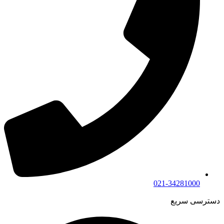
021-34281000
دسترسی سریع