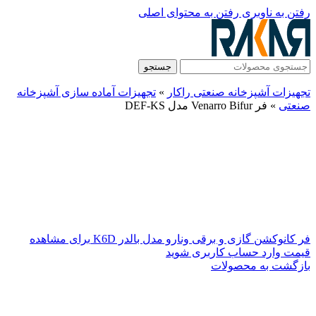
رفتن به ناوبری
رفتن به محتوای اصلی
جستجو
تجهیزات آشپزخانه صنعتی راکار
»
تجهیزات آماده سازی آشپزخانه
صنعتی
»
فر Venarro Bifur مدل DEF-KS
فر کانوکشن گازی و برقی ونارو مدل بالدر K6D
برای مشاهده
قیمت وارد حساب کاربری شوید
بازگشت به محصولات