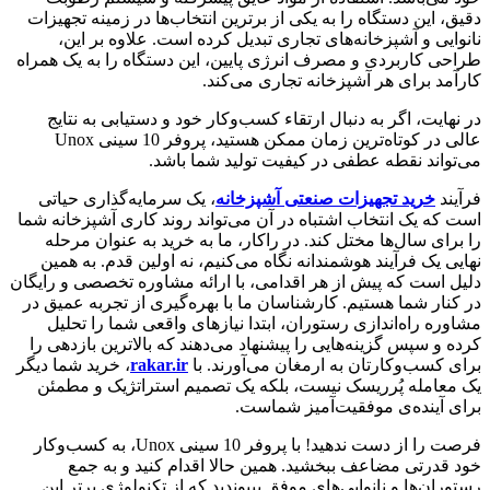
دقیق، این دستگاه را به یکی از برترین انتخاب‌ها در زمینه تجهیزات
نانوایی و آشپزخانه‌های تجاری تبدیل کرده است. علاوه بر این،
طراحی کاربردی و مصرف انرژی پایین، این دستگاه را به یک همراه
کارآمد برای هر آشپزخانه تجاری می‌کند.
در نهایت، اگر به دنبال ارتقاء کسب‌وکار خود و دستیابی به نتایج
عالی در کوتاه‌ترین زمان ممکن هستید، پروفر 10 سینی Unox
می‌تواند نقطه عطفی در کیفیت تولید شما باشد.
فرآیند
خرید تجهیزات صنعتی آشپزخانه
، یک سرمایه‌گذاری حیاتی
است که یک انتخاب اشتباه در آن می‌تواند روند کاری آشپزخانه شما
را برای سال‌ها مختل کند. در راکار، ما به خرید به عنوان مرحله
نهایی یک فرآیند هوشمندانه نگاه می‌کنیم، نه اولین قدم. به همین
دلیل است که پیش از هر اقدامی، با ارائه مشاوره تخصصی و رایگان
در کنار شما هستیم. کارشناسان ما با بهره‌گیری از تجربه عمیق در
مشاوره راه‌اندازی رستوران، ابتدا نیازهای واقعی شما را تحلیل
کرده و سپس گزینه‌هایی را پیشنهاد می‌دهند که بالاترین بازدهی را
برای کسب‌وکارتان به ارمغان می‌آورند. با
rakar.ir
، خرید شما دیگر
یک معامله پُرریسک نیست، بلکه یک تصمیم استراتژیک و مطمئن
برای آینده‌ی موفقیت‌آمیز شماست.
فرصت را از دست ندهید! با پروفر 10 سینی Unox، به کسب‌وکار
خود قدرتی مضاعف ببخشید. همین حالا اقدام کنید و به جمع
رستوران‌ها و نانوایی‌های موفق بپیوندید که از تکنولوژی برتر این