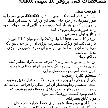
مشخصات فنی پروفر 10 سینی
Unox:
ظرفیت سینی
:
این مدل قادر است 10 سینی با اندازه 600×400 میلی‌متر را به
طور همزمان در خود جای دهد. این ویژگی به شما این امکان
را می‌دهد که در هر بار استفاده، حجم بالایی از محصولات خود
را به طور همزمان پروف کنید.
ولتاژ و توان مصرفی
:
پروفر 10 سینی Unox با ولتاژ 240 ولت و توان 1.2 کیلووات
کار می‌کند. این ویژگی، مصرف انرژی آن را در حد پایین نگه
می‌دارد و آن را به انتخابی بهینه برای صرفه‌جویی در انرژی
تبدیل می‌کند.
حداکثر دما
:
این مدل می‌تواند دما را تا 50 درجه سانتی‌گراد تنظیم کند.
دمای مناسب برای پروفینگ و تخمیر انواع مختلف خمیرها
بدون خطر آسیب به محصول نهایی.
سیستم کنترل رطوبت
:
یکی از ویژگی‌های برجسته این دستگاه، کنترل دقیق رطوبت
است. سیستم رطوبت‌ساز آن این امکان را فراهم می‌کند که
رطوبت به‌طور یکنواخت در داخل محفظه توزیع شود، که
باعث بهبود کیفیت پروفینگ می‌شود.
مواد عایق پیشرفته
:
Unox از بهترین مواد عایق برای حفظ حرارت در داخل
دستگاه استفاده کرده است که باعث کاهش مصرف انرژی و