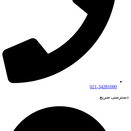
021-34281000
دسترسی سریع