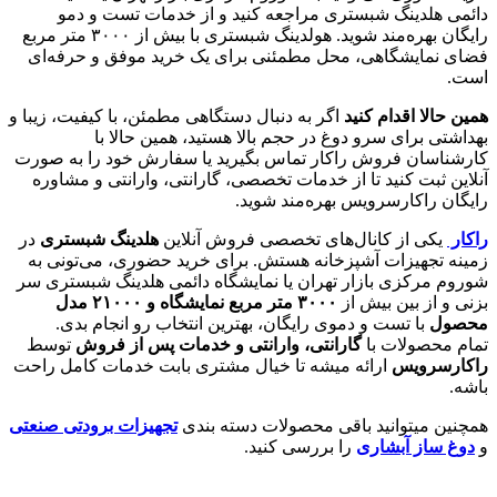
دائمی هلدینگ شبستری مراجعه کنید و از خدمات تست و دمو
رایگان بهره‌مند شوید. هولدینگ شبستری با بیش از ۳۰۰۰ متر مربع
فضای نمایشگاهی، محل مطمئنی برای یک خرید موفق و حرفه‌ای
است.
همین حالا اقدام کنید
اگر به دنبال دستگاهی مطمئن، با کیفیت، زیبا و
بهداشتی برای سرو دوغ در حجم بالا هستید، همین حالا با
کارشناسان فروش راکار تماس بگیرید یا سفارش خود را به صورت
آنلاین ثبت کنید تا از خدمات تخصصی، گارانتی، وارانتی و مشاوره
رایگان راکارسرویس بهره‌مند شوید.
راکار
یکی از کانال‌های تخصصی فروش آنلاین
هلدینگ شبستری
در
زمینه تجهیزات آشپزخانه هستش. برای خرید حضوری، می‌تونی به
شوروم مرکزی بازار تهران یا نمایشگاه دائمی هلدینگ شبستری سر
بزنی و از بین بیش از
۳۰۰۰
متر مربع نمایشگاه و
۲۱۰۰۰
مدل
محصول
با تست و دموی رایگان، بهترین انتخاب رو انجام بدی.
تمام محصولات با
گارانتی، وارانتی و خدمات پس از فروش
توسط
راکارسرویس
ارائه میشه تا خیال مشتری بابت خدمات کامل راحت
باشه.
همچنین میتوانید باقی محصولات دسته بندی
تجهیزات برودتی صنعتی
و
دوغ ساز آبشاری
را بررسی کنید.