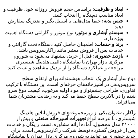
ابعاد و ظرفیت:
براساس حجم فروش روزانه خود، ظرفیت و
ابعاد مناسب دستگاه را انتخاب کنید.
جنس بدنه:
حتماً مدل‌هایی با استیل نگیر و ضدزنگ سفارش
دهید.
سیستم آبشاری و موتور:
نوع موتور و گارانتی دستگاه اهمیت
ویژه دارد.
برند و خدمات:
اطمینان حاصل کنید دستگاه تحت گارانتی و
خدمات پس از فروش معتبر مانند راکارسرویس باشد.
بازدید حضوری:
قبل از خرید، پیشنهاد می‌شود به شوروم
مرکزی بازار تهران یا نمایشگاه دائمی هلدینگ شبستری
مراجعه و عملکرد دستگاه را از نزدیک مشاهده و تست کنید.
دوغ ساز آبشاری یک انتخاب هوشمندانه برای ارتقای سطح
سرویس‌دهی در آشپزخانه‌های حرفه‌ای است. این دستگاه با ترکیب
فناوری، طراحی چشم‌نواز و مواد اولیه مرغوب، کیفیت دوغ سرو
شده را در بالاترین سطح حفظ می‌کند و به رضایت مشتریان شما
می‌افزاید.
راکار
به‌عنوان یکی از زیرمجموعه‌های فروش آنلاین هلدینگ
شبستری، با عرضه انواع
تجهیزات آشپزخانه صنعتی
و بیش از
۲۱۰۰۰ مدل محصول، آماده ارائه مشاوره، تست رایگان و خدمات
پس از فروش گسترده توسط شرکت راکارسرویس است. برای
خرید حضوری می‌توانید به شوروم مرکزی بازار تهران یا نمایشگاه