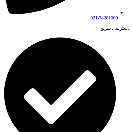
021-34281000
دسترسی سریع