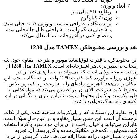
ابعاد و وزن:
ارتفاع:
510 میلی‌متر
وزن:
7 کیلوگرم
این دستگاه با طراحی مناسب و وزنی که نه خیلی سبک
و نه خیلی سنگین است، به راحتی قابل جابه‌جایی بوده
و فضای کمی در آشپزخانه شما اشغال می‌کند.
نقد و بررسی مخلوط‌کن TAMEX مدل 1280
این مخلوط‌کن، با قدرت فوق‌العاده موتور و طراحی مقاوم خود، یک
انتخاب بی‌نظیر برای هر آشپزخانه‌ای است.
TAMEX مدل 1280
از
آن دسته محصولاتی است که می‌تواند تمام نیازهای شما را در
آشپزی روزانه برآورده کند. قدرت 1280 وات این دستگاه به شما این
امکان را می‌دهد تا هر نوع ماده‌ای را به سرعت و با کمترین تلاش
مخلوط کنید. سرعت بالای آن نیز تضمین می‌کند که مواد غذایی به
طور یکدست و کامل مخلوط شوند، بنابراین نیازی به نگرانی درباره
تکه‌های ناهماهنگ نخواهید داشت.
پارچ مقاوم این دستگاه، که از پلی‌کربنات ساخته شده، یکی از نکات
برجسته آن است. این جنس بسیار مقاوم و در عین حال سبک است،
بنابراین می‌توانید با خیال راحت از آن برای مواد سرد و گرم استفاده
کنید. همچنین، دکمه‌های مکانیکی ساده و کاربرپسند آن، تجربه
کاربری بسیار خوبی را به شما ارائه می‌دهد، حتی اگر پیش از این با