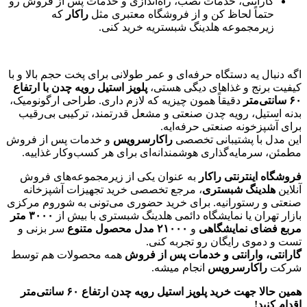
گارانتی، خدمات نصب، راه‌اندازی و خدمات پس از فروش رو
حتماً لحاظ کن و از فروشگاه معتبری مثل
راکار
که
زیرمجموعه هلدینگ شبستریه خرید کنی.
اگه دنبال یه دستگاه حرفه‌ای و عمر طولانی برای پخت حجم بالا و با
کیفیت برنج و غذاهای دیگی هستی،
پلوپز استیل رویه چدن با ارتفاع
۶۰
سانتی‌متر
دقیقاً همون چیزیه که لازم داری. طراحی ارگونومیک،
بدنه استیل، رویه چدن صنعتی و مشعل قدرتمند، ترکیبی بی‌رقیب
برای آشپزخونه صنعتی حرفه‌ایه.
این مدل با پشتیبانی تخصصی
راکارسرویس
و خدمات پس از فروش
مطمئن، سرمایه‌گذاری هوشمندانه‌ای برای هر کسب‌وکار غذاییه.
فروشگاه اینترنتی راکار
به عنوان یکی از زیرمجموعه‌های فروش
آنلاین
هلدینگ شبستری
، مرجع تخصصی خرید تجهیزات آشپزخانه
صنعتی و رستورانیه. برای خرید حضوری می‌تونی به شوروم مرکزی
بازار تهران یا نمایشگاه دائمی هلدینگ شبستری با بیش از
۳۰۰۰
متر
مربع فضای نمایشگاهی
و
۲۱۰۰۰
مدل محصول متنوع
سر بزنی و
تست و دموی رایگان رو تجربه کنی.
گارانتی، وارانتی و خدمات پس از فروش
همه محصولات هم توسط
شرکت
راکارسرویس
انجام میشه.
همین حالا جهت خرید پلوپز استیل رویه چدن ارتفاع ۶۰ سانتی‌متر
اقدام کنید!