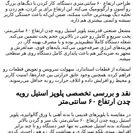
طراحی ارتفاع ۶۰ سانتی‌متری دستگاه، کار کردن با دیگ‌های بزرگ
رو آسون و ارگونومیک می‌کنه. این ارتفاع برای پر کردن، هم زدن و
تخلیه دیگ بهینه‌ترین حالت ممکنه، ضمن این‌که باعث خستگی کاربر
نمیشه و ایمنی بیشتری هم داره.
مشعل صنعتی قدرتمند پلوپز استیل رویه چدن ارتفاع ۶۰ سانتی‌متر،
پخت سریع و کامل رو حتی در بالاترین حجم پخت تضمین می‌کنه.
شعله دستگاه کاملاً تنظیم‌پذیر بوده و با مصرف بهینه گاز، در
هزینه‌های انرژی صرفه‌جویی می‌کنه. پایه‌های قوی، ضدلغزش و
مجهز به ضربه‌گیر هم باعث پایداری کامل دستگاه روی هر سطحی
میشه.
استفاده از قطعات استاندارد، سهولت سرویس و تعویض قطعات رو
فراهم کرده. همچنین وجود عایق حرارتی بین جداره‌ها، امنیت کاربر
و محیط رو افزایش داده و اتلاف حرارت رو به حداقل می‌رسونه.
نقد و بررسی تخصصی پلوپز استیل رویه
چدن ارتفاع ۶۰ سانتی‌متر
در مقایسه با پلوپزهای قدیمی با بدنه آهنی یا ورق گالوانیزه، پلوپز
استیل رویه چدن ارتفاع ۶۰ سانتی‌متر، یک سر و گردن بالاتر
ایستاده. بدنه استیل صنعتی نه تنها عمر دستگاه رو تا چند برابر
افزایش میده، بلکه تمیزکاری و بهداشت کار رو هم راحت‌تر کرده.