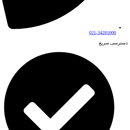
021-34281000
دسترسی سریع