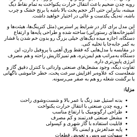
رویه چدن ضخیم باعث انتقال حرارت یکنواخت به تمام نقاط دیگ
میشه، بنابراین حتی اگر حجم پخت بالا باشه یا برنج خشک و چرب
باشه، ته‌دیگ یکدست و عالی در اختیار خواهید داشت.
این مدل برای کار در شرایط پر استرس (مثل کترینگ‌ها، هیئت‌ها و
آشپزخانه‌های رستورانی) ساخته شده و طراحی پایه‌ها و ارتفاع
دستگاه، اجازه میده دیگ‌های خیلی بزرگ رو بدون خم شدن یا فشار
به کمر جابه‌جا یا تخلیه کنی.
در مقایسه با مدل‌هایی که فقط ورق آهنی یا پروفیل دارن، این
دستگاه به‌مراتب هم ایمن‌تره، هم تمیزکاریش راحته و هم مصرف
انرژی پایین‌تری داره.
تفاوت دیگه، وجود مشعل‌های صنعتی وارداتی با کنترل دقیق گاز و
شعله‌ست که علاوه‌بر افزایش سرعت پخت، خطر خاموشی ناگهانی
یا برگشت شعله رو هم به صفر می‌رسونه.
مزایا:
بدنه استیل ضد زنگ با عمر بالا و شست‌وشوی راحت
رویه چدن صنعتی با انتقال حرارت یکنواخت
طراحی ارگونومیک با ارتفاع مناسب
مشعل صنعتی قدرتمند و کم مصرف
قابلیت استفاده با گاز شهری و کپسولی
پایه ضدلغزش و ایمنی بالا
سهولت سرویس و تعویض قطعات