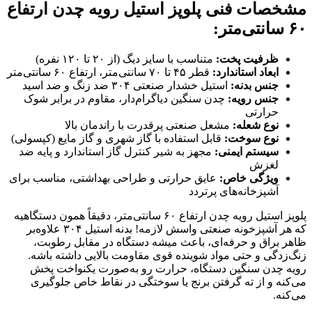
مشخصات فنی پلوپز استیل رویه چدن ارتفاع
۶۰ سانتی‌متر:
ظرفیت پخت:
متناسب با سایز دیگ (از ۲۰ تا ۱۲۰ نفره)
ابعاد استاندارد:
قطر ۴۵ تا ۷۰ سانتی‌متر، ارتفاع ۶۰ سانتی‌متر
جنس بدنه:
استیل خشدار صنعتی ۳۰۴ ضد زنگ و ضد اسید
جنس رویه:
چدن سنگین دیاگرام‌دار، مقاوم در برابر شوک
حرارتی
نوع شعله:
مشعل صنعتی پرقدرت با راندمان بالا
نوع سوخت:
قابل استفاده با گاز شهری و گاز مایع (کپسولی)
سیستم ایمنی:
مجهز به شیر کنترل گاز استاندارد و پایه ضد
لغزش
ویژگی خاص:
عایق حرارتی و طراحی بهداشتی، مناسب برای
آشپزخانه‌های پرتردد
پلوپز استیل رویه چدن ارتفاع ۶۰ سانتی‌متر، دقیقاً همون دستگاهیه
که هر آشپزخونه صنعتی واسش لازمه! بدنه استیل ۳۰۴ علاوه‌بر
ظاهر براق و حرفه‌ای، باعث میشه دستگاه در مقابل رطوبت،
زنگ‌زدگی و حتی مواد شوینده قوی مقاومت بالایی داشته باشه.
رویه چدن سنگین دستگاه، حرارت رو به‌صورت یکنواخت پخش
می‌کنه و از ته گرفتن برنج یا سوختگی در نقاط خاص جلوگیری
می‌کنه.