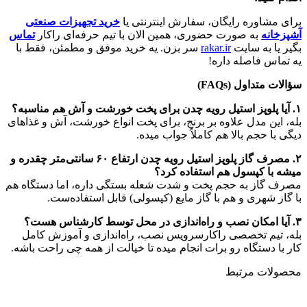
برای مشاوره رایگان، سفارش اینترنتی یا
خرید تجهیزات صنعتی
آشپزخانه
به صورت حضوری، همین الان با تیم حرفه‌ای راکار
تماس
بگیر یا به سایت
rakar.ir
سر بزن. یه خرید موفق و مطمئن، فقط با
یه تماس فاصله داره!
سؤالات متداول (FAQs)
۱.
آیا پلوپز استیل رویه چدن برای پخت خورشت و آش هم مناسبه؟
بله، این مدل علاوه بر برنج، برای پخت انواع خورشت، آش و غذاهای
دیگی با حجم بالا هم کاملاً جواب میده.
۲.
مصرف گاز پلوپز استیل رویه چدن ارتفاع ۶۰ سانتی‌متر چقدره و
میشه با کپسول هم استفاده کرد؟
مصرف گاز به حجم پخت و شدت شعله بستگی داره، اما دستگاه هم
با گاز شهری و هم با گاز مایع (کپسولی) قابل استفاده‌ست.
۳.
آیا امکان نصب و راه‌اندازی در محل توسط کارشناس هست؟
بله، تیم تخصصی راکارسرویس نصب، راه‌اندازی و آموزش کامل
کار با دستگاه رو برات انجام میده تا خیالت از همه چی راحت باشه.
محصولات مرتبط