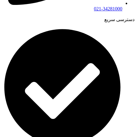
021-34281000
دسترسی سریع