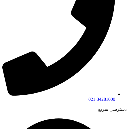
021-34281000
دسترسی سریع