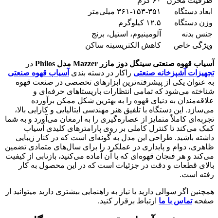
ظرفیت مخزن
۶۰ گرم
ابعاد دستگاه
۳۶۱-۱۵۳-۳۵۱ میلی‌متر
وزن دستگاه
۱۲.۵ کیلوگرم
جنس بدنه
آلومینیوم، استیل، برنج
ویژگی خاص
کاهش الکتریسیته ساکن
آسیاب قهوه صنعتی سینگل دوز مازر Mazzer
مدل Philos
در
تجهیزات آشپزخانه صنعتی
راکار در دسته بندی
آسیاب قهوه صنعتی
به عنوان یکی از پیشرفته‌ترین ابزارهای تخصصی در صنعت قهوه
شناخته می‌شود که تمامی انتظارات باریستاهای حرفه‌ای و
علاقه‌مندان به دنیای قهوه را به بهترین شکل ممکن برآورده
می‌سازد. این دستگاه با تلفیق هنر مهندسی ایتالیایی و کارایی بالا،
تجربه‌ای کاملاً متمایز از عصاره‌گیری را به ارمغان می‌آورد و به شما
کمک می‌کند تا کنترل کاملی بر روی پارامترهای کلیدی آسیاب
داشته باشید. طراحی این مدل به گونه‌ای است که در کنار زیبایی
ظاهری، دوام و پایداری در عملکرد را برای سال‌های متمادی تضمین
می‌کند و هر فنجان قهوه‌ای که با آن آماده می‌کنید، بازتابی از کیفیت
بالای قطعات و دقت در جزئیات است که در این محصول به کار
رفته است.
همچنین اگر سوالی دارید یا نیاز به راهنمایی بیشتری دارید میتوانید از
صفحه
تماس با ما
ارتباط برقرار کنید.