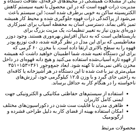
یکی از مشکلات همیشگی در محیط‌های حرفه‌ای، نظافت دستگاه و
مدیریت ذرات قهوه است که در این محصول با تعبیه سیستم کاهش
الکتریسیته ساکن به خوبی برطرف شده است؛ این سیستم باعث
می‌شود از پراکندگی ذرات قهوه جلوگیری شده و محیط کار همیشه
تمیز باقی بماند. دسترسی آسان به محفظه آسیاب برای تمیزکاری
دوره‌ای بدون نیاز به تغییر تنظیمات، یک مزیت بزرگ برای
باریستاهایی است که به دنبال افزایش بهره‌وری هستند. وجود دوزر
مغناطیسی که برای این مدل در نظر گرفته شده، دقت توزیع پودر
قهوه را به سطح بالاتری ارتقا داده است. با مخزن ۶۰ گرمی که
برای این دستگاه تعبیه شده، شما اطمینان خواهید داشت که همیشه
از قهوه تازه آسیاب‌شده استفاده می‌کنید و هیچ دانه قهوه‌ای در داخل
مخزن باقی نمی‌ماند تا کهنه شود. ابعاد جمع‌وجور ۳۶۱×۱۵۳×۳۵۱
میلی‌متری نیز باعث شده تا این دستگاه در هر آشپزخانه یا کافه‌ای
به راحتی جای گیرد و با وزن ۱۲.۵ کیلوگرمی خود، لرزش‌های
ناخواسته را در هنگام کار به حداقل برساند.
استفاده از سیستم‌های حفاظتی مکانیکی و الکترونیکی جهت
ایمنی کامل کاربران
ظاهری مدرن با قابلیت ست شدن در دکوراسیون‌های مختلف
امکان استفاده بهینه از فضای کار به دلیل طراحی فشرده و
ارگونومیک
محصولات مرتبط