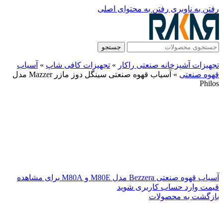
رفتن به ناوبری
رفتن به محتوای اصلی
جستجو
تجهیزات آشپزخانه صنعتی راکار
»
تجهیزات کافی شاپ
»
آسیاب
قهوه صنعتی
»
آسیاب قهوه صنعتی سینگل دوز مازر Mazzer مدل
Philos
آسیاب قهوه صنعتی Bezzera مدل M80E و M80A
برای مشاهده
قیمت وارد حساب کاربری شوید
بازگشت به محصولات