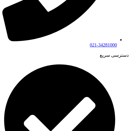
021-34281000
دسترسی سریع