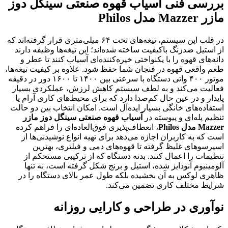
بررسی فنی آسیاب قهوه صنعتی سینگل دوز
مازر Mazzer
مدل Philos
در قلب این سیستم، تیغه‌های تخت ۶۴ میلی‌متری قرار گرفته‌اند که
از استیل ضدزنگ باکیفیت ساخته شده‌اند؛ این تیغه‌ها وظیفه دارند
دانه‌های قهوه را با یکنواختی خیره‌کننده‌ای آسیاب کنند تا عطر و
طعم واقعی قهوه در فنجان شما حفظ شود. علاوه بر کیفیت تیغه‌ها،
موتور ۴۰۰ واتی دستگاه با سرعتی بین ۱۴۰۰ تا ۱۶۰۰ دور در دقیقه
فعالیت می‌کند و به لطف سیستم کاهش لرزش، عملکردی بسیار
پایدار و در عین حال کم‌صدا دارد که برای محیط‌های کاری آرام یا
استفاده‌های خانگی بسیار ایده‌آل است. امکان انتخاب بین دو حالت
تنظیم پله‌ای و پیوسته در
آسیاب قهوه صنعتی سینگل دوز مازر
Mazzer
مدل Philos
، انعطاف‌پذیری فوق‌العاده‌ای را فراهم کرده
است که به کاربران اجازه می‌دهد برای تهیه انواع نوشیدنی‌ها از
اسپرسوهای غلیظ گرفته تا قهوه‌های دمی و فیلتری، بهترین
تنظیمات را اعمال کنند. بدنه دستگاه که از ترکیبی مستحکم از
آلومینیوم آنودایز شده، استیل و برنج شکل گرفته است، نه تنها
ظاهری لوکس به آن بخشیده بلکه طول عمر بالای دستگاه را در
شرایط مختلف کاری تضمین می‌کند.
نوآوری در طراحی و کارایی روزانه