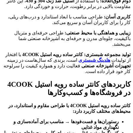
دوام فوق‌العاده
:
با استفاده از
استیل ضد زنگ 304 و 430
، این کانتر
مقاومت بالایی در برابر رطوبت، حرارت و خوردگی دارد.
کاربری آسان
:
طراحی مناسب با ابعاد استاندارد و درب‌های ریلی،
کار را برای کاربران آسان و سریع می‌کند.
زیبایی و هماهنگی با محیط صنعتی
:
طراحی حرفه‌ای و متریال
باکیفیت، جلوه‌ای مدرن و حرفه‌ای به آشپزخانه صنعتی شما
می‌بخشد.
تولید مجموعه شبستری
:
کانتر ساده رویه استیل 4COOK
با افتخار
از تولیدات
هلدینگ شبستری
است، برندی که سال‌هاست در زمینه
تجهیزات آشپزخانه صنعتی
فعالیت دارد و همواره کیفیت را سرلوحه
کار خود قرار داده است.
کاربردهای کانتر ساده رویه استیل 4COOK
در فروشگاه‌ها و کسب‌وکارها
کانتر ساده رویه استیل 4COOK با طراحی مقاوم و استاندارد، در
محیط‌های مختلف کاربرد دارد
:
رستوران‌ها و فست‌فودها
→
مناسب برای آماده‌سازی و
نگهداری مواد غذایی
کترینگ‌ها و تهیه غذا
→
بهینه برای کار در محیط‌های صنعتی با