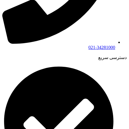
021-34281000
دسترسی سریع