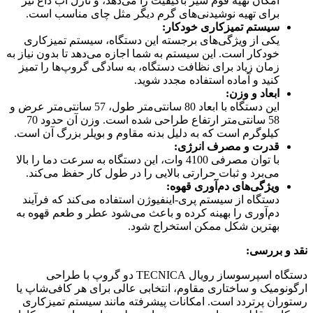
امکان تهیه فوم شیر باکیفیت را می‌دهد، و نازل آب داغ نیز
برای تهیه نوشیدنی‌های گرم دیگر مثل چای مناسب است.
سیستم تمیزکاری خودکار:
یکی از ویژگی‌های برجسته این دستگاه، سیستم تمیزکاری
خودکار است. این سیستم به شما اجازه می‌دهد تا بدون نیاز به
زمان زیاد برای نظافت دستگاه، به سادگی گروپ‌ها را تمیز
کنید و آماده استفاده مجدد شوید.
ابعاد و وزن:
این دستگاه با ابعاد 80 سانتی‌متر طول، 57 سانتی‌متر عرض و
58 سانتی‌متر ارتفاع طراحی شده است. وزن آن حدود 70
کیلوگرم است که به دلیل بدنه مقاوم و بویلر بزرگ آن است.
قدرت و مصرف انرژی:
با توان مصرفی 4100 وات، این دستگاه به سرعت دما را بالا
می‌برد و ثبات حرارتی بالایی را در طول کار حفظ می‌کند.
ویژگی‌های دم‌آوری قهوه:
دستگاه از سیستم پری-اینفیوژن استفاده می‌کند که فرآیند
دم‌آوری را بهینه کرده و باعث می‌شود عطر و طعم قهوه به
بهترین شکل ممکن استخراج شود.
نقد و بررسی:
دستگاه اسپرسوساز رویال TECNICA دو گروپ با طراحی
ارگونومیک و ساختاری مقاوم، انتخابی عالی برای هر کافی‌شاپ یا
رستوران پرتردد است. امکانات پیشرفته مانند سیستم تمیزکاری