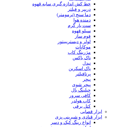
خط کش اندازه گیری سابه قهوه
دریپر و فیلتر
دما سنج (ترمومتر)
دمنده هوا
ست بار گرم
سیلو قهوه
فوم ساز
لولر و دیستریبیتور
موکاپات
مژرینگ کاپ
ناک باکس
نیدل
پاک اسکرین
پرتافیلتر
پیچر
پیچر شوی
چیلینگ بال
کافی سرور
کاپ هولدر
کتل برقی
ابزار قصابی
ابزار قنادی و شیرینی پزی
انواع رینگ کیک و دسر