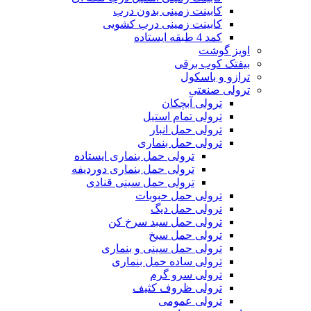
کابینت زمینی بدون درب
کابینت زمینی درب کشویی
کمد 4 طبقه ایستاده
اویز گوشت
بیفتک کوب برقی
ترازو و باسکول
ترولی صنعتی
ترولی آبچکان
ترولی تمام استیل
ترولی حمل انبار
ترولی حمل بنماری
ترولی حمل بنماری ایستاده
ترولی حمل بنماری دوردیفه
ترولی حمل سینی قنادی
ترولی حمل حبوبات
ترولی حمل دیگ
ترولی حمل سبد سرخ کن
ترولی حمل سیخ
ترولی حمل سینی و بنماری
ترولی ساده حمل بنماری
ترولی سرو گرم
ترولی ظروف کثیف
ترولی عمومی