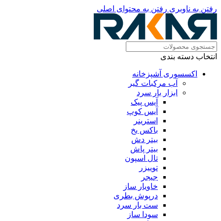
رفتن به ناوبری
رفتن به محتوای اصلی
انتخاب دسته بندی
اکسسوری آشپزخانه
آب مرکبات گیر
ابزار بار سرد
آیس پیک
آیس کوپ
استرینر
باکس یخ
بیتر دش
بیتر پاش
تال اسپون
توییزر
جیجر
خاویار ساز
درپوش بطری
ست بار سرد
سودا ساز