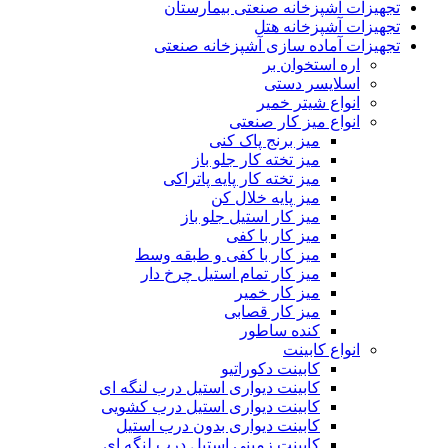
تجهیزات آشپزخانه صنعتی بیمارستان
تجهیزات آشپزخانه هتل
تجهیزات آماده سازی آشپزخانه صنعتی
اره استخوان بر
اسلایسر دستی
انواع شیتر خمیر
انواع میز کار صنعتی
میز برنج پاک کنی
میز تخته کار جلو باز
میز تخته کار پایه پاتراکی
میز پایه خلال کن
میز کار استیل جلو باز
میز کار با کفی
میز کار با کفی و طبقه وسط
میز کار تمام استیل چرخ دار
میز کار خمیر
میز کار قصابی
کنده ساطور
انواع کابینت
کابینت دکوراتیو
کابینت دیواری استیل درب لنگه ای
کابینت دیواری استیل درب کشویی
کابینت دیواری بدون درب استیل
کابینت زمینی استیل درب لنگه ای