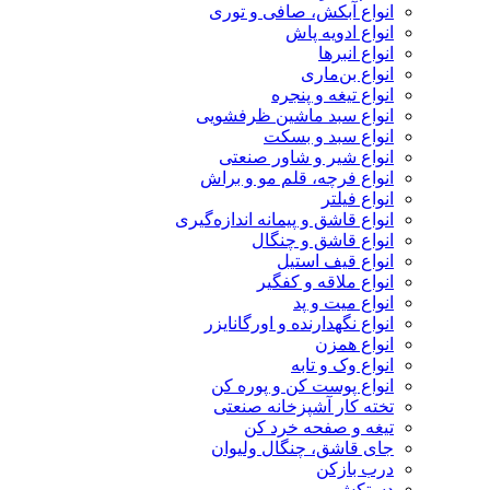
انواع آبکش، صافی و توری
انواع ادویه پاش
انواع انبرها
انواع بن‌ماری
انواع تیغه و پنجره
انواع سبد ماشین ظرفشویی
انواع سبد و بسکت
انواع شیر و شاور صنعتی
انواع فرچه، قلم مو و براش
انواع فیلتر
انواع قاشق و پیمانه اندازه‌گیری
انواع قاشق و چنگال
انواع قیف استیل
انواع ملاقه و کفگیر
انواع میت و پد
انواع نگهدارنده و اورگانایزر
انواع همزن
انواع وک و تابه
انواع پوست کن و پوره کن
تخته کار آشپزخانه صنعتی
تیغه و صفحه خرد کن
جای قاشق، چنگال ولیوان
درب بازکن
دستکش