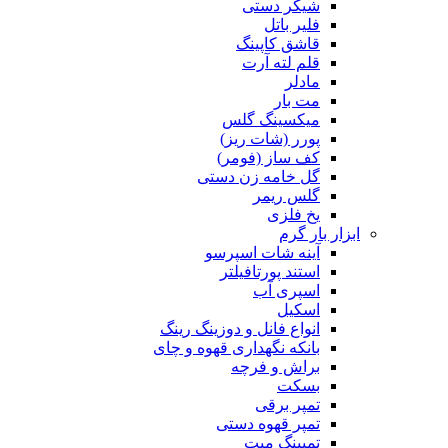
شیکر دستی
فلیر باتل
قاشق کاپینگ
قلم لته آرت
مادلر
مت بار
میکسینگ گلس
پورر (شات ریز)
کف ساز (فومر)
گل خامه زن دستی
گلس ریمر
یخ فلزی
ابزار بار گرم
آینه شات اسپرسو
استند پورتافیلتر
اسپری آب
اسکیل
انواع فانل و دوزینگ رینگ
بانکه نگهداری قهوه و چای
براش و فرچه
بسکت
تمپر برقی
تمپر قهوه دستی
تمپینگ میت