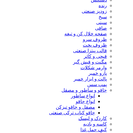
رنده
زودپز صنعتی
سیخ
سینی
صافی
صفحه خلال کن و تیغه
ظروف سرو
ظروف پخت
قالب پیتزا صنعتی
قیچی و کاتر
مگنت و فیش گیر
وارمر شکلات
پارو خمیر
پالت و ابزار خمیر
پمپ سس
چاقو و ساطور و مصقل
انواع ساطور
انواع چاقو
مصقل و چاقو تیزکن
چاقو کباب ترکی صنعتی
کاردک و لیسک
کاسه و بادیه
کیف حمل غذا