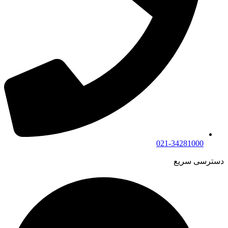
021-34281000
دسترسی سریع