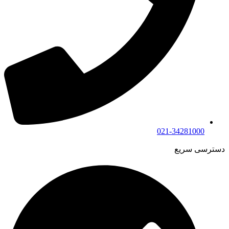
021-34281000
دسترسی سریع