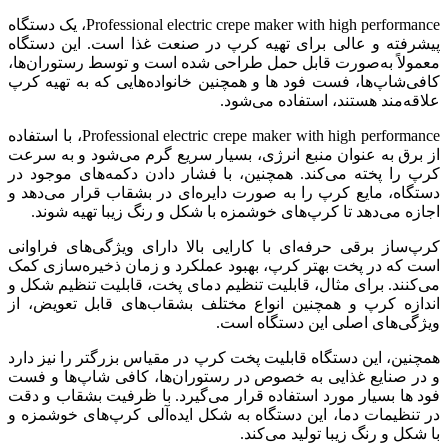
Professional electric crepe maker with high performance، یک دستگاه
پیشرفته و عالی برای تهیه کرپ در صنعت غذا است. این دستگاه
معمولاً به‌صورت قابل حمل طراحی شده است و توسط رستوران‌ها،
کافی‌شاپ‌ها، فست فود ها و همچنین خانواده‌هایی که به تهیه کرپ
علاقه‌مند هستند، استفاده می‌شود.
Professional electric crepe maker with high performance، با استفاده
از برق به عنوان منبع انرژی، بسیار سریع گرم می‌شود و به سرعت
کرپ را پخته می‌کند. همچنین، با فشار دادن دکمه‌های موجود در
دستگاه، مایع کرپ را به صورت دایره‌ای در بشقاب قرار می‌دهد و
اجازه می‌دهد تا کرپ‌های خوشمزه با شکل و رنگ زیبا تهیه شوند.
کرپ‌ساز برقی حرفه‌ای با کارایی بالا دارای ویژگی‌های فراوانی
است که در پخت بهتر کرپ، بهبود عملکرد و زمان ذخیره‌سازی کمک
می‌کنند. برای مثال، قابلیت تنظیم دمای پخت، قابلیت تنظیم شکل و
اندازه کرپ و همچنین انواع مختلف بشقاب‌های قابل تعویض، از
ویژگی‌های اصلی این دستگاه است.
همچنین، این دستگاه قابلیت پخت کرپ در مقیاس بزرگتر را نیز دارد
و در صنایع غذایی به خصوص در رستوران‌ها، کافی شاپ‌ها و فست
فود ها بسیار مورد استفاده قرار می‌گیرد. با ظرفیت بشقاب و دقت
در تنظیمات دما، این دستگاه به شکل ایده‌آلی کرپ‌های خوشمزه و
با شکل و رنگ زیبا تولید می‌کند.