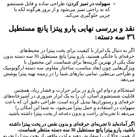
سهولت در تمیز کردن
:
طراحی ساده و قابل شستشو
که به راحتی تمیز می‌شود و از بروز هرگونه لکه یا
چربی جلوگیری می‌کند.
نقد و بررسی نهایی پارو پيتزا پانچ مستطيل
٣٦ سه دسته
:
اگر به دنبال یک ابزار با کیفیت برای پخت پیتزا در محیط‌های
حرفه‌ای یا خانگی هستید، پارو پیتزا پانچ مستطیل 36 سه دسته بدون
شک یکی از بهترین گزینه‌ها برای شماست. این محصول با
ویژگی‌هایی چون ابعاد مناسب، ساختار مقاوم، سه دسته ارگونومیک
و طراحی بی‌نظیر، تمامی نیازهای شما را در زمینه تهیه پیتزا پوشش
می‌دهد.
استحکام و دوام این پارو در برابر حرارت و فشار زیاد، همچنین
قابلیت شستشوی آسان، آن را به یک ابزار ضروری در آشپزخانه‌های
حرفه‌ای و رستوران‌ها تبدیل کرده است. طراحی دقیق آن که باعث
سهولت در استفاده و حمل پیتزا می‌شود، به شما این امکان را
می‌دهد تا تجربه‌ای راحت و بدون دغدغه از پخت پیتزا داشته باشید.
اگر آماده‌اید تا تجربه‌ای حرفه‌ای و بدون نقص در پخت پیتزا داشته
باشید، پارو پیتزا پانچ مستطیل 36 سه دسته منتظر شماست
.
از همین حالا آن را سفارش دهید و لذت واقعی از پخت پیتزا را تجربه