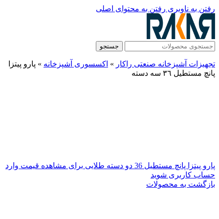
رفتن به ناوبری
رفتن به محتوای اصلی
جستجو
تجهیزات آشپزخانه صنعتی راکار
»
اکسسوری آشپزخانه
»
پارو پيتزا
پانچ مستطيل ٣٦ سه دسته
پارو پیتزا پانچ مستطیل 36 دو دسته طلایی
برای مشاهده قیمت وارد
حساب کاربری شوید
بازگشت به محصولات