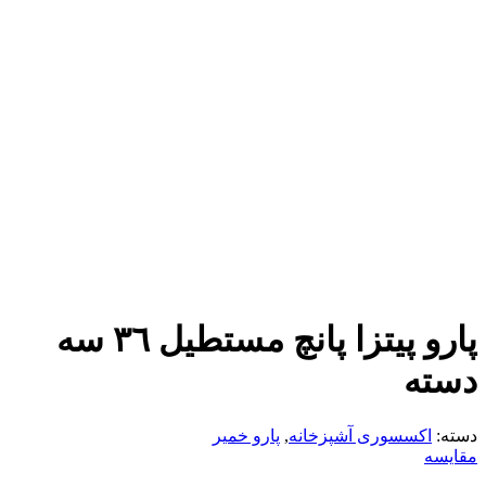
پارو پيتزا پانچ مستطيل ٣٦ سه
دسته
دسته:
اکسسوری آشپزخانه
,
پارو خمیر
مقایسه