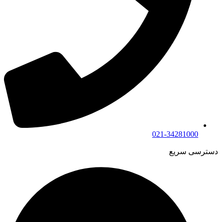
021-34281000
دسترسی سریع