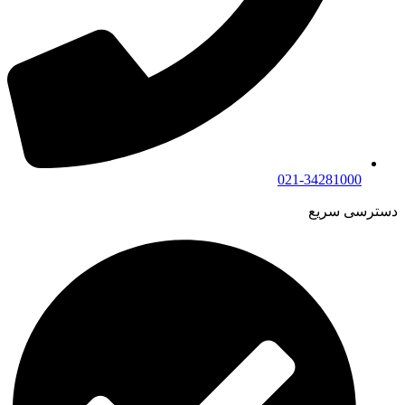
021-34281000
دسترسی سریع