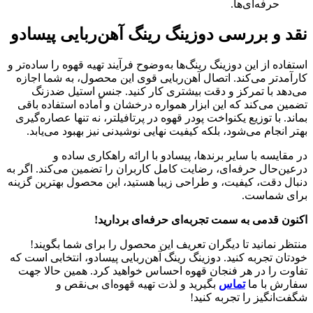
حرفه‌ای‌ها.
نقد و بررسی دوزینگ رینگ آهن‌ربایی پیسادو
استفاده از این دوزینگ رینگ‌ها به‌وضوح فرآیند تهیه قهوه را ساده‌تر و
کارآمدتر می‌کند. اتصال آهن‌ربایی قوی این محصول، به شما اجازه
می‌دهد با تمرکز و دقت بیشتری کار کنید. جنس استیل ضدزنگ
تضمین می‌کند که این ابزار همواره درخشان و آماده استفاده باقی
بماند. با توزیع یکنواخت پودر قهوه در پرتافیلتر، نه تنها عصاره‌گیری
بهتر انجام می‌شود، بلکه کیفیت نهایی نوشیدنی نیز بهبود می‌یابد.
در مقایسه با سایر برندها، پیسادو با ارائه راهکاری ساده و
درعین‌حال حرفه‌ای، رضایت کامل کاربران را تضمین می‌کند. اگر به
دنبال دقت، کیفیت، و طراحی زیبا هستید، این محصول بهترین گزینه
برای شماست.
اکنون قدمی به سمت تجربه‌ای حرفه‌ای بردارید
!
منتظر نمانید تا دیگران تعریف این محصول را برای شما بگویند!
خودتان تجربه کنید. دوزینگ رینگ آهن‌ربایی پیسادو، انتخابی است که
تفاوت را در هر فنجان قهوه احساس خواهید کرد. همین حالا جهت
سفارش با ما
تماس
بگیرید و لذت تهیه قهوه‌ای بی‌نقص و
شگفت‌انگیز را تجربه کنید!