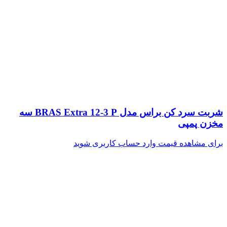
شربت سرد کن براس مدل BRAS Extra 12-3 P سه
مخزن پمپی
برای مشاهده قیمت وارد حساب کاربری شوید