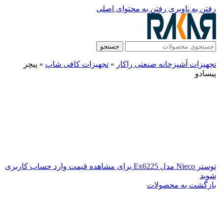
رفتن به ناوبری
رفتن به محتوای اصلی
جستجو
تجهیزات آشپزخانه صنعتی راکار
»
تجهیزات کافی شاپ
»
پیچر
پیسادو
توستر Nieco مدل Ex6225
برای مشاهده قیمت وارد حساب کاربری
شوید
بازگشت به محصولات