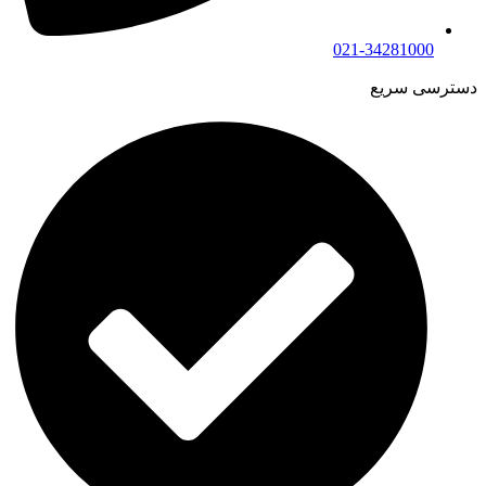
021-34281000
دسترسی سریع