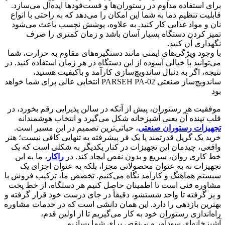
برای استفاده مداوم در رستوران‌ها و فست‌فودها ایده‌آل می‌سازد.
قابلیت تنظیم دما به شما این امکان را می‌دهد که به راحتی با انواع
نان و مواد غذایی کار کنید. به علاوه، پوشش نچسب باعث می‌شود
تمیز کردن دستگاه بسیار آسان باشد و زمان کمتری را صرف
نگهداری آن کنید.
با وجود ویژگی‌های ایمنی مانند دستگیره‌های مقاوم به حرارت، شما
می‌توانید با خیالی آسوده از این دستگاه در هر زمان استفاده کنید. در
نتیجه، اگر به دنبال ساندویچ‌سازی کارآمد و باکیفیت هستید،
ساندویچ‌ساز صنعتی PARSEH PA-02 انتخابی عالی برای شما خواهد
بود
موفقیت هر رستوران، پیش از آنکه در سالن پذیرایی رقم بخورد، در
قلب تپنده آن یعنی آشپزخانه شکل می‌گیرد و انتخاب هوشمندانه
تجهیزات رستوران صنعتی
، حیاتی‌ترین تصمیم در این مسیر است.
خرید یک گریل قدرتمند یا یک فر پیشرفته به تنهایی کافی نیست؛ هنر
واقعی، چیدمان این تجهیزات در کنار یکدیگر به شکلی است که یک
خط کاری روان، سریع و بدون نقص ایجاد کند. در
راکار
، ما به این
تجهیزات نه به عنوان محصولاتی مجزا، بلکه به عنوان اجزای یک
سیستم هماهنگ و کارآمد نگاه می‌کنیم. تخصص ما، ترکیب فروش با
مشاوره فنی است تا اطمینان حاصل کنیم هر دستگاه، از خط پخت
و پز گرفته تا واحد شستشو، دقیقاً در جای درست خود قرار گرفته و
بهترین بازدهی را دارد. این همان دانشی است که در خدمات مشاوره
راه‌اندازی رستوران خود به کار می‌گیریم تا از اولین قدم،
آشپزخانه‌ای سودآور و بی‌نقص برای شما بسازیم.