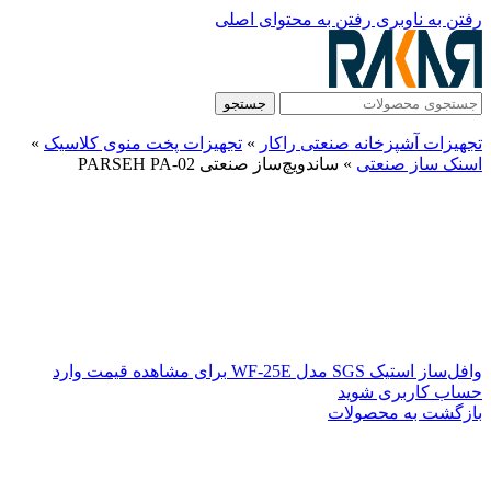
رفتن به ناوبری
رفتن به محتوای اصلی
جستجو
تجهیزات آشپزخانه صنعتی راکار
»
تجهیزات پخت منوی کلاسیک
»
اسنک ساز صنعتی
»
ساندویچ‌ساز صنعتی PARSEH PA-02
وافل‌ساز استیک SGS مدل WF-25E
برای مشاهده قیمت وارد
حساب کاربری شوید
بازگشت به محصولات