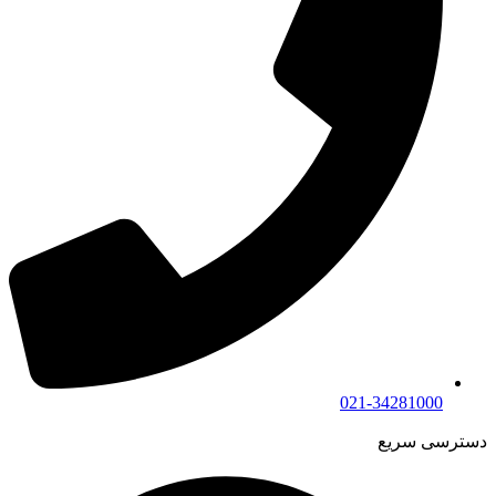
021-34281000
دسترسی سریع