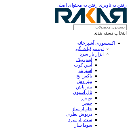
رفتن به ناوبری
رفتن به محتوای اصلی
انتخاب دسته بندی
اکسسوری آشپزخانه
آب مرکبات گیر
ابزار بار سرد
آیس پیک
آیس کوپ
استرینر
باکس یخ
بیتر دش
بیتر پاش
تال اسپون
توییزر
جیجر
خاویار ساز
درپوش بطری
ست بار سرد
سودا ساز