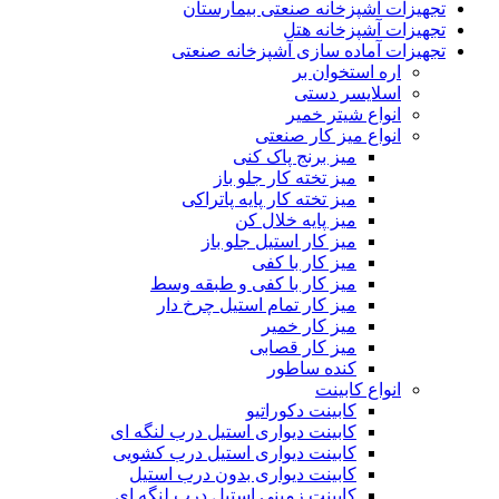
تجهیزات آشپزخانه صنعتی بیمارستان
تجهیزات آشپزخانه هتل
تجهیزات آماده سازی آشپزخانه صنعتی
اره استخوان بر
اسلایسر دستی
انواع شیتر خمیر
انواع میز کار صنعتی
میز برنج پاک کنی
میز تخته کار جلو باز
میز تخته کار پایه پاتراکی
میز پایه خلال کن
میز کار استیل جلو باز
میز کار با کفی
میز کار با کفی و طبقه وسط
میز کار تمام استیل چرخ دار
میز کار خمیر
میز کار قصابی
کنده ساطور
انواع کابینت
کابینت دکوراتیو
کابینت دیواری استیل درب لنگه ای
کابینت دیواری استیل درب کشویی
کابینت دیواری بدون درب استیل
کابینت زمینی استیل درب لنگه ای