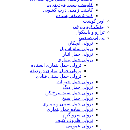
کابینت زمینی بدون درب
کابینت زمینی درب کشویی
کمد 4 طبقه ایستاده
اویز گوشت
بیفتک کوب برقی
ترازو و باسکول
ترولی صنعتی
ترولی آبچکان
ترولی تمام استیل
ترولی حمل انبار
ترولی حمل بنماری
ترولی حمل بنماری ایستاده
ترولی حمل بنماری دوردیفه
ترولی حمل سینی قنادی
ترولی حمل حبوبات
ترولی حمل دیگ
ترولی حمل سبد سرخ کن
ترولی حمل سیخ
ترولی حمل سینی و بنماری
ترولی ساده حمل بنماری
ترولی سرو گرم
ترولی ظروف کثیف
ترولی عمومی