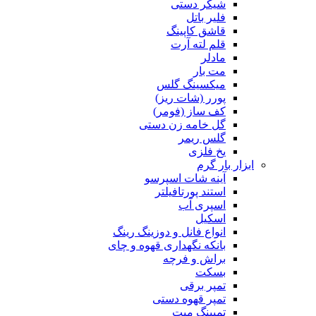
شیکر دستی
فلیر باتل
قاشق کاپینگ
قلم لته آرت
مادلر
مت بار
میکسینگ گلس
پورر (شات ریز)
کف ساز (فومر)
گل خامه زن دستی
گلس ریمر
یخ فلزی
ابزار بار گرم
آینه شات اسپرسو
استند پورتافیلتر
اسپری آب
اسکیل
انواع فانل و دوزینگ رینگ
بانکه نگهداری قهوه و چای
براش و فرچه
بسکت
تمپر برقی
تمپر قهوه دستی
تمپینگ میت