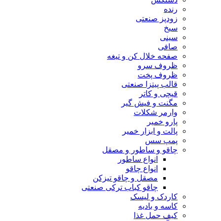
رنده
زودپز صنعتی
سیخ
سینی
صافی
صفحه خلال کن و تیغه
ظروف سرو
ظروف پخت
قالب پیتزا صنعتی
قیچی و کاتر
مگنت و فیش گیر
وارمر شکلات
پارو خمیر
پالت و ابزار خمیر
پمپ سس
چاقو و ساطور و مصقل
انواع ساطور
انواع چاقو
مصقل و چاقو تیزکن
چاقو کباب ترکی صنعتی
کاردک و لیسک
کاسه و بادیه
کیف حمل غذا