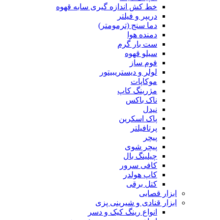
خط کش اندازه گیری سابه قهوه
دریپر و فیلتر
دما سنج (ترمومتر)
دمنده هوا
ست بار گرم
سیلو قهوه
فوم ساز
لولر و دیستریبیتور
موکاپات
مژرینگ کاپ
ناک باکس
نیدل
پاک اسکرین
پرتافیلتر
پیچر
پیچر شوی
چیلینگ بال
کافی سرور
کاپ هولدر
کتل برقی
ابزار قصابی
ابزار قنادی و شیرینی پزی
انواع رینگ کیک و دسر