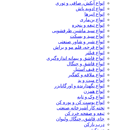
انواع آبکش، صافی و توری
انواع ادویه پاش
انواع انبرها
انواع بن‌ماری
انواع تیغه و پنجره
انواع سبد ماشین ظرفشویی
انواع سبد و بسکت
انواع شیر و شاور صنعتی
انواع فرچه، قلم مو و براش
انواع فیلتر
انواع قاشق و پیمانه اندازه‌گیری
انواع قاشق و چنگال
انواع قیف استیل
انواع ملاقه و کفگیر
انواع میت و پد
انواع نگهدارنده و اورگانایزر
انواع همزن
انواع وک و تابه
انواع پوست کن و پوره کن
تخته کار آشپزخانه صنعتی
تیغه و صفحه خرد کن
جای قاشق، چنگال ولیوان
درب بازکن
دستکش