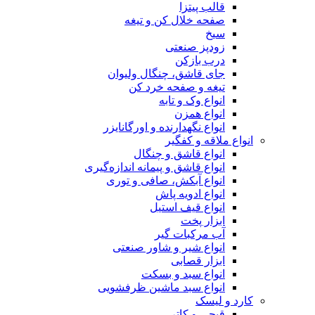
قالب پیتزا
صفحه خلال کن و تیغه
سیخ
زودپز صنعتی
درب بازکن
جای قاشق، چنگال ولیوان
تیغه و صفحه خرد کن
انواع وک و تابه
انواع همزن
انواع نگهدارنده و اورگانایزر
انواع ملاقه و کفگیر
انواع قاشق و چنگال
انواع قاشق و پیمانه اندازه‌گیری
انواع آبکش، صافی و توری
انواع ادویه پاش
انواع قیف استیل
ابزار پخت
آب مرکبات گیر
انواع شیر و شاور صنعتی
ابزار قصابی
انواع سبد و بسکت
انواع سبد ماشین ظرفشویی
کارد و لیسک
قیچی و کاتر