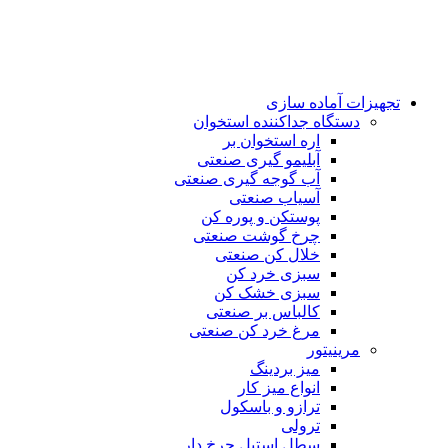
تجهیزات آماده سازی
دستگاه جداکننده استخوان
اره استخوان بر
آبلیمو گیری صنعتی
آب گوجه گیری صنعتی
آسیاب صنعتی
پوستکن و پوره کن
چرخ گوشت صنعتی
خلال کن صنعتی
سبزی خرد کن
سبزی خشک کن
کالباس بر صنعتی
مرغ خرد کن صنعتی
مرینیتور
میز بردینگ
انواع میز کار
ترازو و باسکول
ترولی
سطل استیل چرخ دار