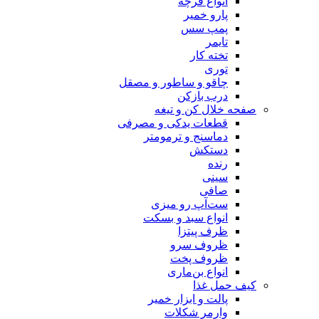
انواع فرچه
پارو خمیر
پمپ سس
تایمر
تخته کار
توری
چاقو و ساطور و مصقل
درب بازکن
صفحه خلال کن و تیغه
قطعات یدکی و مصرفی
دماسنج و ترمومتر
دستکش
رنده
سینی
صافی
ست‌آپ رو میزی
انواع سبد و بسکت
ظرف پیتزا
ظروف سرو
ظروف پخت
انواع بن‌ماری
کیف حمل غذا
پالت و ابزار خمیر
وارمر شکلات