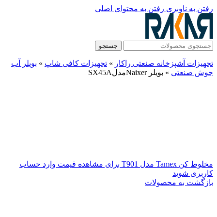
رفتن به ناوبری
رفتن به محتوای اصلی
جستجو
تجهیزات آشپزخانه صنعتی راکار
»
تجهیزات کافی شاپ
»
بویلر آب
جوش صنعتی
»
بویلر NaixerمدلSX45A
مخلوط کن Tamex مدل T901
برای مشاهده قیمت وارد حساب
کاربری شوید
بازگشت به محصولات