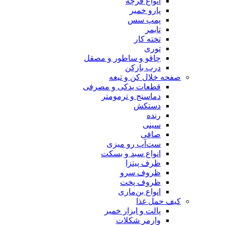
انواع فرچه
پارو خمیر
پمپ سس
تایمر
تخته کار
توری
چاقو و ساطور و مصقل
درب بازکن
صفحه خلال کن و تیغه
قطعات یدکی و مصرفی
دماسنج و ترمومتر
دستکش
رنده
سینی
صافی
ست‌آپ رو میزی
انواع سبد و بسکت
ظرف پیتزا
ظروف سرو
ظروف پخت
انواع بن‌ماری
کیف حمل غذا
پالت و ابزار خمیر
وارمر شکلات