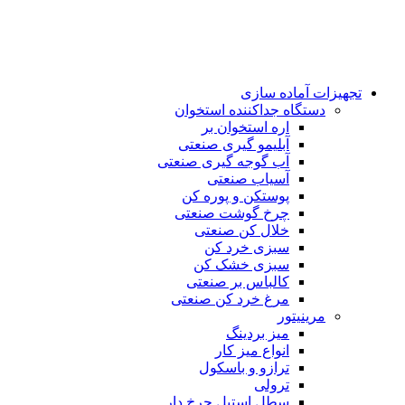
تجهیزات آماده سازی
دستگاه جداکننده استخوان
اره استخوان بر
آبلیمو گیری صنعتی
آب گوجه گیری صنعتی
آسیاب صنعتی
پوستکن و پوره کن
چرخ گوشت صنعتی
خلال کن صنعتی
سبزی خرد کن
سبزی خشک کن
کالباس بر صنعتی
مرغ خرد کن صنعتی
مرینیتور
میز بردینگ
انواع میز کار
ترازو و باسکول
ترولی
سطل استیل چرخ دار