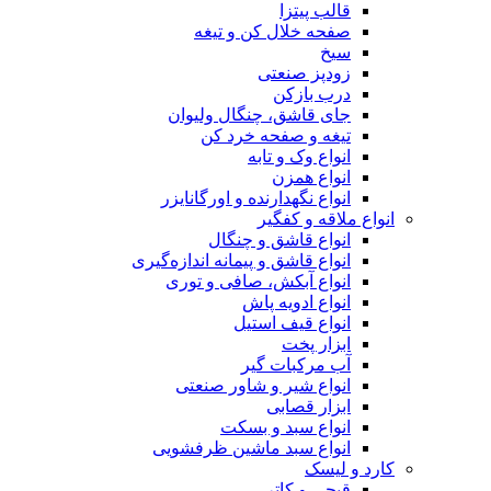
قالب پیتزا
صفحه خلال کن و تیغه
سیخ
زودپز صنعتی
درب بازکن
جای قاشق، چنگال ولیوان
تیغه و صفحه خرد کن
انواع وک و تابه
انواع همزن
انواع نگهدارنده و اورگانایزر
انواع ملاقه و کفگیر
انواع قاشق و چنگال
انواع قاشق و پیمانه اندازه‌گیری
انواع آبکش، صافی و توری
انواع ادویه پاش
انواع قیف استیل
ابزار پخت
آب مرکبات گیر
انواع شیر و شاور صنعتی
ابزار قصابی
انواع سبد و بسکت
انواع سبد ماشین ظرفشویی
کارد و لیسک
قیچی و کاتر