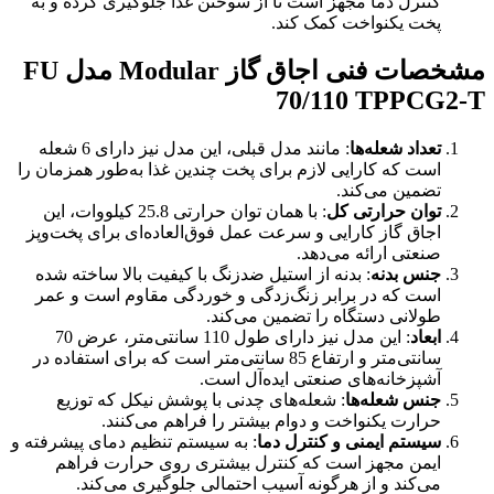
کنترل دما مجهز است تا از سوختن غذا جلوگیری کرده و به
پخت یکنواخت کمک کند.
مشخصات فنی اجاق گاز
Modular
مدل
FU
70/110 TPPCG2-T
تعداد شعله‌ها
: مانند مدل قبلی، این مدل نیز دارای 6 شعله
است که کارایی لازم برای پخت چندین غذا به‌طور همزمان را
تضمین می‌کند.
توان حرارتی کل
: با همان توان حرارتی 25.8 کیلووات، این
اجاق گاز کارایی و سرعت عمل فوق‌العاده‌ای برای پخت‌وپز
صنعتی ارائه می‌دهد.
جنس بدنه
: بدنه از استیل ضدزنگ با کیفیت بالا ساخته شده
است که در برابر زنگ‌زدگی و خوردگی مقاوم است و عمر
طولانی دستگاه را تضمین می‌کند.
ابعاد
: این مدل نیز دارای طول 110 سانتی‌متر، عرض 70
سانتی‌متر و ارتفاع 85 سانتی‌متر است که برای استفاده در
آشپزخانه‌های صنعتی ایده‌آل است.
جنس شعله‌ها
: شعله‌های چدنی با پوشش نیکل که توزیع
حرارت یکنواخت و دوام بیشتر را فراهم می‌کنند.
سیستم ایمنی و کنترل دما
: به سیستم تنظیم دمای پیشرفته و
ایمن مجهز است که کنترل بیشتری روی حرارت فراهم
می‌کند و از هرگونه آسیب احتمالی جلوگیری می‌کند.