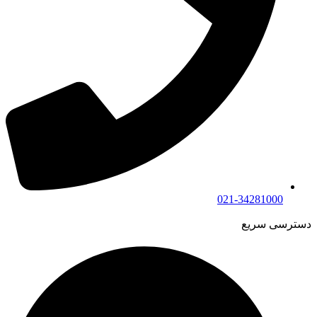
021-34281000
دسترسی سریع