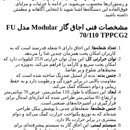
و رستوران‌ها محسوب می‌شوند. در ادامه با جزئیات و مزایای
فوق‌العاده این دستگاه‌ها آشنا شوید تا انتخابی آگاهانه و مطمئن
داشته باشید.
مشخصات فنی اجاق گاز
Modular
مدل
FU
70/110 TPPCG2
تعداد شعله‌ها
: این اجاق دارای 6 شعله قدرتمند است که به
کاربران امکان پخت همزمان چندین غذا را می‌دهد.
توان حرارتی کل
: این مدل توان حرارتی 25.8 کیلووات دارد که
امکان پخت سریع و کارآمد را فراهم می‌کند، به‌ویژه در
محیط‌های شلوغ و پر تقاضا.
جنس بدنه
: بدنه از استیل ضدزنگ ساخته شده است که
مقاومت بالایی در برابر خوردگی و رطوبت دارد و به حفظ
زیبایی و دوام دستگاه کمک می‌کند.
ابعاد
: این دستگاه با طول 110 سانتی‌متر، عرض 70 سانتی‌متر
و ارتفاع 85 سانتی‌متر طراحی شده که اندازه‌ای ایده‌آل برای
قرارگیری در آشپزخانه‌های صنعتی است.
جنس شعله‌ها
: شعله‌های چدنی با پوشش نیکل طراحی
شده‌اند که به توزیع یکنواخت حرارت کمک می‌کند و دوام
بیشتری در برابر حرارت بالا دارد.
سیستم ایمنی
: این اجاق گاز به سیستم پیشرفته‌ای برای