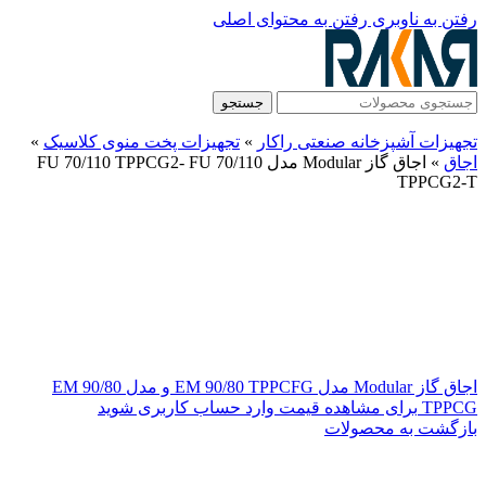
رفتن به ناوبری
رفتن به محتوای اصلی
جستجو
تجهیزات آشپزخانه صنعتی راکار
»
تجهیزات پخت منوی کلاسیک
»
اجاق
»
اجاق گاز Modular مدل FU 70/110 TPPCG2- FU 70/110
TPPCG2-T
اجاق گاز Modular مدل EM 90/80 TPPCFG و مدل EM 90/80
TPPCG
برای مشاهده قیمت وارد حساب کاربری شوید
بازگشت به محصولات