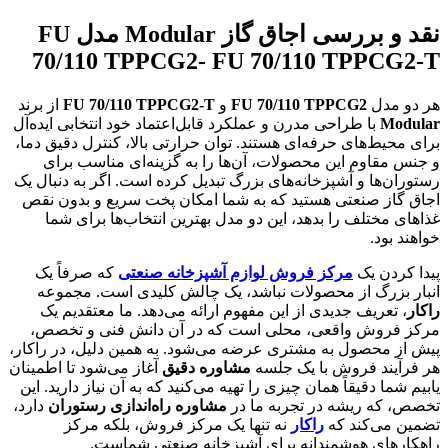
نقد و بررسی اجاق گاز Modular مدل FU
70/110 TPPCG2- FU 70/110 TPPCG2-T
هر دو مدل
FU 70/110 TPPCG2
و
FU 70/110 TPPCG2-T
از برند
Modular
با طراحی مدرن و عملکرد قابل‌اعتماد خود انتخابی ایده‌آل
برای محیط‌های حرفه‌ای هستند. توان حرارتی بالا، کنترل دقیق دما،
و جنس مقاوم این محصولات، آن‌ها را به گزینه‌ای مناسب برای
رستوران‌ها و آشپزخانه‌های بزرگ تبدیل کرده است. اگر به دنبال یک
اجاق گاز صنعتی هستید که به شما امکان پخت سریع و بدون نقص
غذاهای مختلف را بدهد، این دو مدل بهترین انتخاب‌ها برای شما
خواهند بود.
پیدا کردن یک
مرکز فروش لوازم آشپزخانه صنعتی
که صرفاً یک
انبار بزرگ از محصولات نباشد، یک چالش کلیدی است. مجموعه
راکار
، تعریف جدیدی از این مفهوم ارائه می‌دهد. ما معتقدیم یک
مرکز فروش واقعی، محلی است که در آن دانش فنی و تخصص،
پیش از محصول به مشتری عرضه می‌شود. به همین دلیل، در راکار،
هر فرآیند فروش با یک جلسه
مشاوره دقیق
آغاز می‌شود تا اطمینان
یابیم شما دقیقاً همان چیزی را تهیه می‌کنید که به آن نیاز دارید. این
تخصص، که ریشه در تجربه ما در
مشاوره راه‌اندازی رستوران
دارد،
تضمین می‌کند که
راکار
نه تنها یک مرکز فروش، بلکه مرکز
راهکارهای هوشمندانه برای آشپزخانه صنعتی شماست.