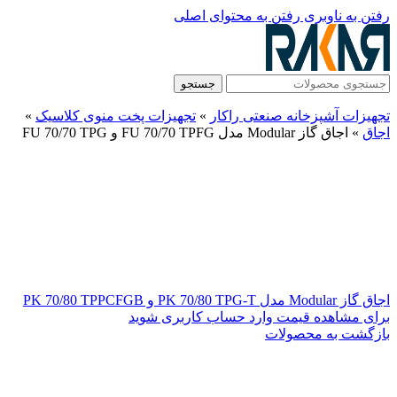
رفتن به ناوبری
رفتن به محتوای اصلی
جستجو
تجهیزات آشپزخانه صنعتی راکار
»
تجهیزات پخت منوی کلاسیک
»
اجاق
»
اجاق گاز Modular مدل FU 70/70 TPFG و FU 70/70 TPG
اجاق گاز Modular مدل PK 70/80 TPG-T و PK 70/80 TPPCFGB
برای مشاهده قیمت وارد حساب کاربری شوید
بازگشت به محصولات