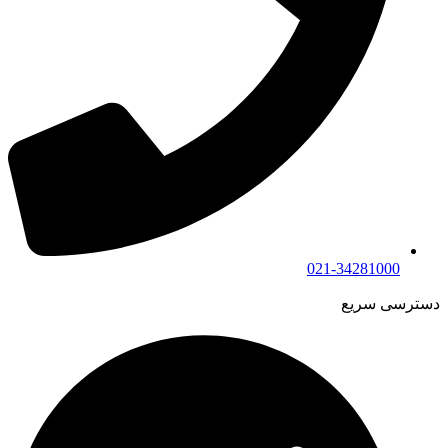
021-34281000
دسترسی سریع