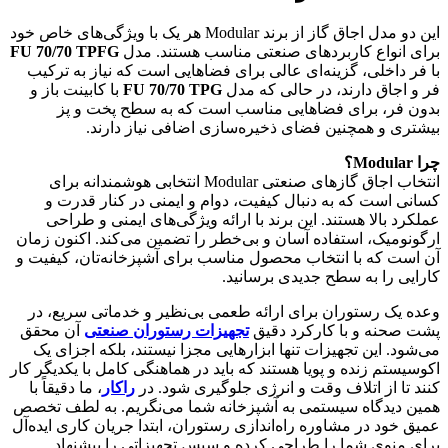
این دو مدل اجاق گاز از برند Modular هر یک با ویژگی‌های خاص خود
برای انواع کاربردهای صنعتی مناسب هستند. مدل
FU 70/70 TPFG
با فر داخلی، گزینه‌ای عالی برای فضاهایی است که نیاز به ترکیب
فر و اجاق دارند، در حالی که مدل
FU 70/70 TPG
با کابینت باز و
بدون فر، برای فضاهایی مناسب است که به سطح پخت و پز
بیشتری و همچنین فضای ذخیره‌سازی اضافی نیاز دارند.
چرا
Modular
؟
انتخاب اجاق گازهای صنعتی Modular انتخابی هوشمندانه برای
کسانی است که به دنبال کیفیت، دوام و ایمنی در کنار قدرت و
عملکرد بالا هستند. این برند با ارائه ویژگی‌های ایمنی و طراحی
ارگونومیک، استفاده آسان و بی‌خطر را تضمین می‌کند. اکنون زمان
آن است که با انتخاب محصول مناسب برای آشپزخانه‌تان، کیفیت و
کارایی را به سطح جدیدی برسانید.
وعده یک رستوران برای ارائه طعمی بی‌نظیر و خدماتی سریع، در
پشت صحنه و با کارکرد دقیق
تجهیزات رستوران صنعتی
آن محقق
می‌شود. این تجهیزات تنها ابزارهایی مجزا نیستند، بلکه اجزای یک
اکوسیستم زنده و پویا هستند که باید در هماهنگی کامل با یکدیگر کار
کنند تا از اتلاف وقت و انرژی جلوگیری شود. در
راکار
، ما دقیقاً با
همین دیدگاه سیستمی به آشپزخانه شما می‌نگریم. به لطف تخصص
عمیق خود در مشاوره راه‌اندازی رستوران، ابتدا جریان کاری ایده‌آل
برای منوی شما را طراحی کرده و سپس تجهیزاتی را پیشنهاد