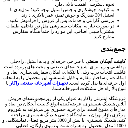
نحوه دسترسی اهمیت بالایی دارد.
به کیفیت جوشکاری و جنس استیل توجه کنید؛ مدل‌های با
استیل 304 ضدزنگ و جوش تمیز، عمر بالاتری دارند.
بررسی گارانتی و خدمات پس از فروش را فراموش نکنید.
در صورت نیاز به امکانات سفارشی مثل نور داخلی، طبقات
بیشتر یا سینی اضافی، این موارد را حتماً هنگام سفارش
مطرح کنید.
جمع‌بندی
کابینت آبچکان صنعتی
با طراحی حرفه‌ای و بدنه استیل، راه‌حلی
بهداشتی و زیبا برای آشپزخانه‌های صنعتی و محیط‌های پرتردد است.
قابلیت انتخاب درب ریلی یا لنگه‌ای، امکان سفارشی‌سازی ابعاد و
امکانات، و ساختار مقاوم و قابل شستشو، این محصول را به انتخاب
اول حرفه‌ای‌ها بدل کرده است.
تجهیزات آشپزخانه صنعتی راکار
با
تنوع بالا راه حل مشکلات آشپزخانه شما.
فروشگاه اینترنتی راکار به عنوان یکی از زیرمجموعه‌های فروش
آنلاین هلدینگ شبستری، عرضه‌کننده انواع کابینت آبچکان در ابعاد و
مدل‌های متنوع است. برای خرید حضوری نیز می‌توانید به شوروم
مرکزی بازار تهران یا نمایشگاه دائمی هلدینگ شبستری مراجعه
کنید. هلدینگ شبستری با بیش از 3000 متر مربع فضای نمایشگاهی و
21000 مدل محصول، به همراه تست و دموی رایگان، فضایی