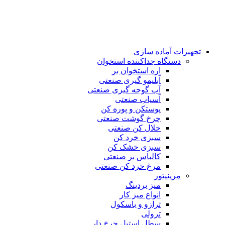
تجهیزات آماده سازی
دستگاه جداکننده استخوان
اره استخوان بر
آبلیمو گیری صنعتی
آب گوجه گیری صنعتی
آسیاب صنعتی
پوستکن و پوره کن
چرخ گوشت صنعتی
خلال کن صنعتی
سبزی خرد کن
سبزی خشک کن
کالباس بر صنعتی
مرغ خرد کن صنعتی
مرینیتور
میز بردینگ
انواع میز کار
ترازو و باسکول
ترولی
سطل استیل چرخ دار