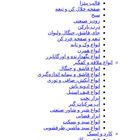
قالب پیتزا
صفحه خلال کن و تیغه
سیخ
زودپز صنعتی
درب بازکن
جای قاشق، چنگال ولیوان
تیغه و صفحه خرد کن
انواع وک و تابه
انواع همزن
انواع نگهدارنده و اورگانایزر
انواع ملاقه و کفگیر
انواع قاشق و چنگال
انواع قاشق و پیمانه اندازه‌گیری
انواع آبکش، صافی و توری
انواع ادویه پاش
انواع قیف استیل
ابزار پخت
آب مرکبات گیر
انواع شیر و شاور صنعتی
ابزار قصابی
انواع سبد و بسکت
انواع سبد ماشین ظرفشویی
کارد و لیسک
قیچی و کاتر