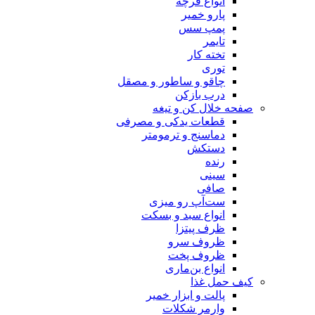
انواع فرچه
پارو خمیر
پمپ سس
تایمر
تخته کار
توری
چاقو و ساطور و مصقل
درب بازکن
صفحه خلال کن و تیغه
قطعات یدکی و مصرفی
دماسنج و ترمومتر
دستکش
رنده
سینی
صافی
ست‌آپ رو میزی
انواع سبد و بسکت
ظرف پیتزا
ظروف سرو
ظروف پخت
انواع بن‌ماری
کیف حمل غذا
پالت و ابزار خمیر
وارمر شکلات