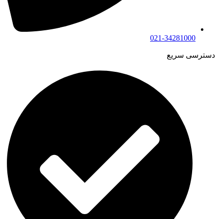
021-34281000
دسترسی سریع