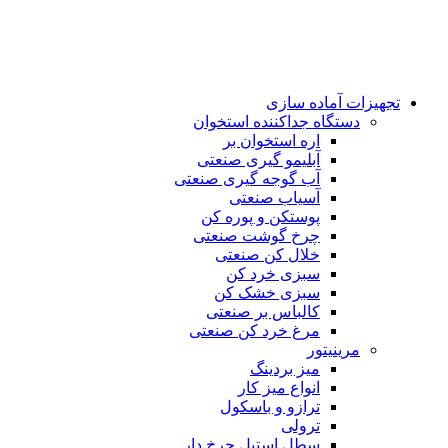
تجهیزات آماده سازی
دستگاه جداکننده استخوان
اره استخوان بر
آبلیمو گیری صنعتی
آب گوجه گیری صنعتی
آسیاب صنعتی
پوستکن و پوره کن
چرخ گوشت صنعتی
خلال کن صنعتی
سبزی خرد کن
سبزی خشک کن
کالباس بر صنعتی
مرغ خرد کن صنعتی
مرینیتور
میز بردینگ
انواع میز کار
ترازو و باسکول
ترولی
سطل استیل چرخ دار