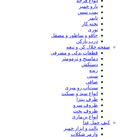
انواع فرچه
پارو خمیر
پمپ سس
تایمر
تخته کار
توری
چاقو و ساطور و مصقل
درب بازکن
صفحه خلال کن و تیغه
قطعات یدکی و مصرفی
دماسنج و ترمومتر
دستکش
رنده
سینی
صافی
ست‌آپ رو میزی
انواع سبد و بسکت
ظرف پیتزا
ظروف سرو
ظروف پخت
انواع بن‌ماری
کیف حمل غذا
پالت و ابزار خمیر
وارمر شکلات