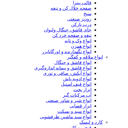
قالب پیتزا
صفحه خلال کن و تیغه
سیخ
زودپز صنعتی
درب بازکن
جای قاشق، چنگال ولیوان
تیغه و صفحه خرد کن
انواع وک و تابه
انواع همزن
انواع نگهدارنده و اورگانایزر
انواع ملاقه و کفگیر
انواع قاشق و چنگال
انواع قاشق و پیمانه اندازه‌گیری
انواع آبکش، صافی و توری
انواع ادویه پاش
انواع قیف استیل
ابزار پخت
آب مرکبات گیر
انواع شیر و شاور صنعتی
ابزار قصابی
انواع سبد و بسکت
انواع سبد ماشین ظرفشویی
کارد و لیسک
قیچی و کاتر