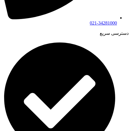
021-34281000
دسترسی سریع