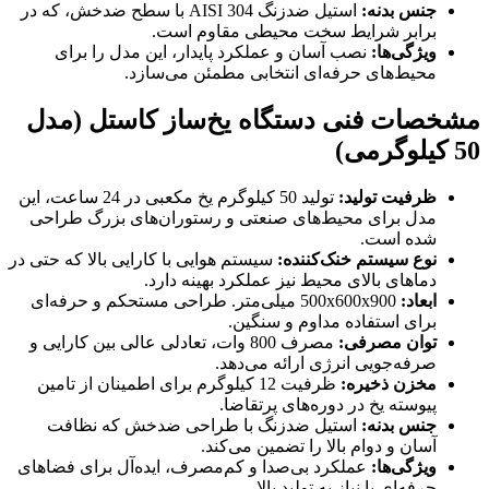
جنس بدنه
:
استیل ضدزنگ AISI 304 با سطح ضدخش، که در
برابر شرایط سخت محیطی مقاوم است.
ویژگی‌ها
:
نصب آسان و عملکرد پایدار، این مدل را برای
محیط‌های حرفه‌ای انتخابی مطمئن می‌سازد.
مشخصات فنی دستگاه یخ‌ساز کاستل (مدل
50 کیلوگرمی)
ظرفیت تولید
:
تولید 50 کیلوگرم یخ مکعبی در 24 ساعت، این
مدل برای محیط‌های صنعتی و رستوران‌های بزرگ طراحی
شده است.
نوع سیستم خنک‌کننده
:
سیستم هوایی با کارایی بالا که حتی در
دماهای بالای محیط نیز عملکرد بهینه دارد.
ابعاد
:
500x600x900 میلی‌متر. طراحی مستحکم و حرفه‌ای
برای استفاده مداوم و سنگین.
توان مصرفی
:
مصرف 800 وات، تعادلی عالی بین کارایی و
صرفه‌جویی انرژی ارائه می‌دهد.
مخزن ذخیره
:
ظرفیت 12 کیلوگرم برای اطمینان از تامین
پیوسته یخ در دوره‌های پرتقاضا.
جنس بدنه
:
استیل ضدزنگ با طراحی ضدخش که نظافت
آسان و دوام بالا را تضمین می‌کند.
ویژگی‌ها
:
عملکرد بی‌صدا و کم‌مصرف، ایده‌آل برای فضاهای
حرفه‌ای با نیاز به تولید بالا.