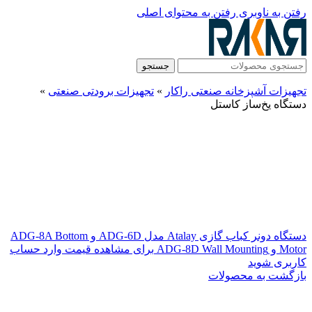
رفتن به ناوبری
رفتن به محتوای اصلی
جستجو
تجهیزات آشپزخانه صنعتی راکار
»
تجهیزات برودتی صنعتی
»
دستگاه یخ‌ساز کاستل
دستگاه دونر کباب گازی Atalay مدل ADG-6D و ADG-8A Bottom
Motor و ADG-8D Wall Mounting
برای مشاهده قیمت وارد حساب
کاربری شوید
بازگشت به محصولات